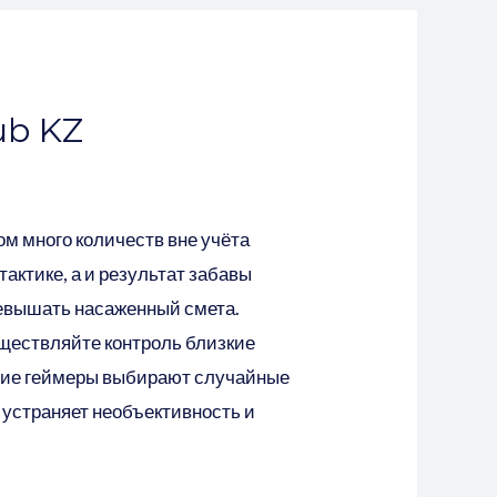
ub KZ
м много количеств вне учёта
актике, а и результат забавы
ревышать насаженный смета.
уществляйте контроль близкие
угие геймеры выбирают случайные
 устраняет необъективность и