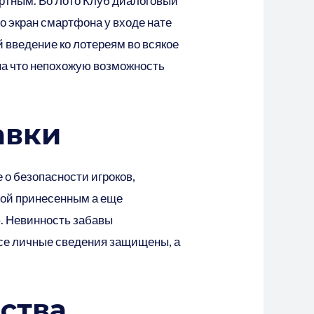
ртным. Во Лото Клуб диалоговый
о экран смартфона у входе нате
введение ко лотереям во всякое
 на что непохожую возможность
авки
 о безопасности игроков,
ой принесенным а еще
». Невинность забавы
се личные сведения защищены, а
дства