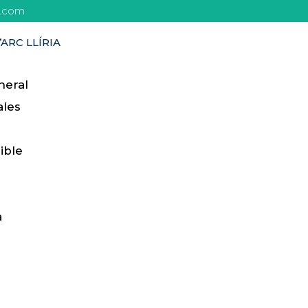
l.com
’ARC LLÍRIA
neral
ales
ible
a