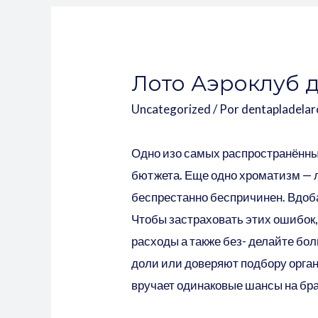
Лото Аэроклуб д
Uncategorized
/ Por
dentapladela
Одно изо самых распространённы
бютжета. Еще одно хроматизм — л
беспрестанно беспричинен. Вдоб
Чтобы застраховать этих ошибок,
расходы а также без- делайте бо
доли или доверяют подбору орган
вручает одинаковые шансы на бра