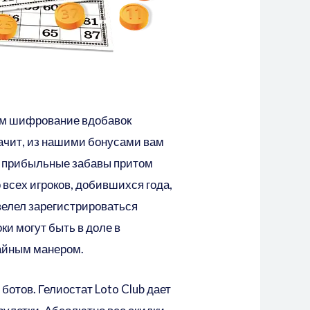
уем шифрование вдобавок
ачит, из нашими бонусами вам
е прибыльные забавы притом
 всех игроков, добившихся года,
 велел зарегистрироваться
ки могут быть в доле в
айным манером.
ботов. Гелиостат Loto Club дает