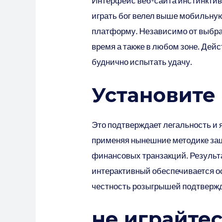
Интерфейс веб-сайта инстинктив
играть бог велел выше мобильную
платформу. Независимо от выбра
время а также в любом зоне. Дей
буднично испытать удачу.
Установите
Это подтверждает легальность и 
применяя нынешние методике за
финансовых транзакций. Результа
интерактивный обеспечивается о
честность розыгрышей подтверж
не играйтес