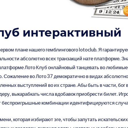
луб интерактивный
первом плане нашего гемблингового lotoclub. Я гарантир
льности абсолютно всех транзакций нате платформе. Зн
 платформе Лото Клуб онлайновый танцевать во любимы
o. Сожаление во Лото 37 демократично в видах абсолютно
ленных выступлений во их стране. Абы быть в части, бог
еру, выкарабкать числа вдобавок приобрести билет. Игро
от беспроигрышные комбинации идентифицируются случ
мени, которая избирают эге, чтобы запутать искательских 