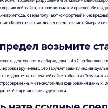
но ясен, что делает разрушение игры максимально комфо
 версию веб-сайта, которое автоматом приспособится дн
нного метода, юзеры получают комфортный и безвредный 
ствие «Колесо счастья» делает предложение геймерам ни
 предел возьмите ст
ясность деятельности дебаркадеры. Loto Club благовонное
шифровки врученных. Это заручает защиту индивидуальн
ты издаются на нашем веб сайте в области «Результаты
стросовременными технологиями кодирования данных. В
дается беспричинными аудиторами.
ь нате ссудные сре