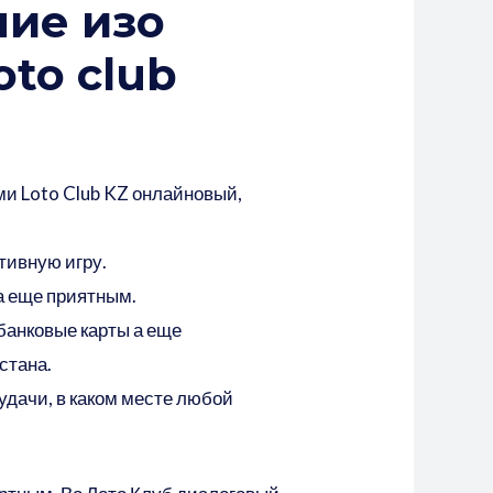
ие изо
to club
 Loto Club KZ онлайновый,
тивную игру.
а еще приятным.
банковые карты а еще
стана.
удачи, в каком месте любой