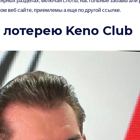
лярных разделах, включая слоты, настольные забавы али 
ом веб сайте, приемлемы а еще по другой ссылке.
 лотерею Keno Club