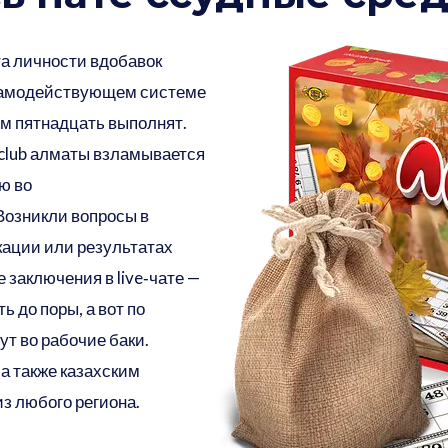
та личности вдобавок
 самодействующем системе
ом пятнадцать выполнят.
 club алматы
взламывается
ю во
Возникли вопросы в
ации или результатах
заключения в live‑чате —
ь до поры, а вот по
ут во рабочие баки.
а также казахским
из любого региона.