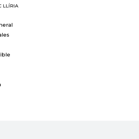
 LLÍRIA
neral
ales
ible
a