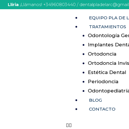
Llíria
¡Llámanos! +34960803440 / dentalpladelarc@gmai
EQUIPO PLA DE L
TRATAMIENTOS
Odontología Ge
Implantes Dent
Ortodoncia
Ortodoncia Invis
Estética Dental
Periodoncia
Odontopediatrí
BLOG
CONTACTO