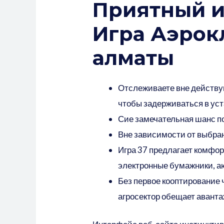
Приятный и
Игра Аэрокл
алматы
Отслеживаете вне действ
чтобы задерживаться в ус
Сие замечательная шанс по
Вне зависимости от выбран
Игра 37 предлагает комфо
электронные бумажники, а
Без первое кооптирование 
агросектор обещает авант