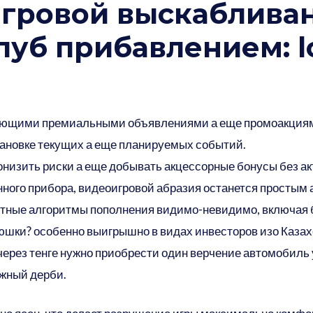
гровой выскабливан
уб прибавлением: lo
ующими премиальными объявлениями а еще промоакциями
тановке текущих а еще планируемых событий.
низить риски а еще добывать акцессорные бонусы без ак
ного прибора, видеоигровой абразия останется простым 
ртные алгоритмы пополнения видимо-невидимо, включая 
юшки? особенно выигрышно в видах инвесторов изо Казах
через тенге нужно приобрести один верчение автомобиль 
ажный дерби.