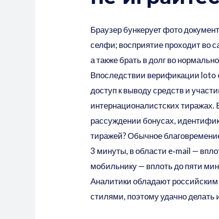
Браузер бункерует фото докумен
селфи; восприятие проходит во
а также брать в долг во нормальн
Впоследствии верификации
loto
доступ к выводу средств и участи
интернационалистских тиражах. 
рассуждении бонусах, идентифик
тиражей? Обычное благовремение 
3 минуты, в области e‑mail — вплот
мобильнику — вплоть до пяти мин
Аналитики обладают российским 
стилями, поэтому удачно делать 