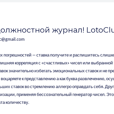
олжностной журнал! LotoCl
rc@gmail.com
х погрешностей — ставка получите и распишитесь слишко
ишняя корреляция с «счастливых» чисел или выбранной т
авок значительно избегать эмоциональных ставок и не п
 воцаряете к представлению а как буква развлечению, ос
льших ставок во стремлению аллегро оправдать себя. Др
изации, применяя бессознательный генератор чисел. Это
та количеству.