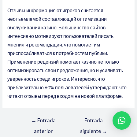
Отзывы информация от игроков считается
неотъемлемой составляющей оптимизации
обслуживания казино. Большинство сайтов
интенсивно мотивируют пользователей писать
мнения и рекомендации, что помогает им
приспосабливаться к потребностям публики.
Применение рецензий помогает казино не только
оптимизировать свои предложения, но и усиливать
уверенность среди игроков. Интересно, что
приблизительно 60% пользователей утверждают, что
читают отзывы перед входом на новой платформе.
←
Entrada
Entrada
anterior
siguiente
→