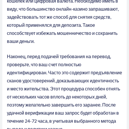
кошелек или цифровая валюта. Необходимо иметь в
виду, что большинство онлайн-казино запрашивают,
задействовать тот же способ для снятия средств,
который применялся для депозита. Такое
способствует избежать мошенничество и сохранить
ваши деньги.
Наконец, перед подачей требования на перевод,
проверьте, что ваш счет полностью
идентифицирован. Часто это содержит предъявление
сканов удостоверений, доказывающих идентичность
и место жительства. Этот процедура способен отнять
от нескольких часов вплоть до некоторых дней,
поэтому желательно завершить его заранее. После
удачной верификации ваш запрос будет обработан в
течение 24-72 часа, в учитывая выбранного метода
вывода и политики казино.