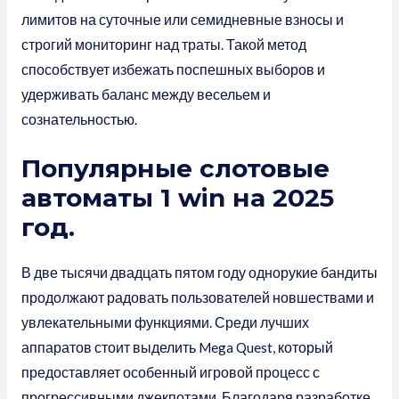
лимитов на суточные или семидневные взносы и
строгий мониторинг над траты. Такой метод
способствует избежать поспешных выборов и
удерживать баланс между весельем и
сознательностью.
Популярные слотовые
автоматы 1 win на 2025
год.
В две тысячи двадцать пятом году однорукие бандиты
продолжают радовать пользователей новшествами и
увлекательными функциями. Среди лучших
аппаратов стоит выделить Mega Quest, который
предоставляет особенный игровой процесс с
прогрессивными джекпотами. Благодаря разработке