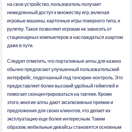
на свое устройство, пользователь получает
немедленный доступ к множеству игр, включая
игровые машины, карточные игры покерного типа, и
рулетку. Такое позволяет игрокам не зависеть от
стационарных компьютеров и наслаждаться азартом
даже в пути.
Следует отметить, что портативные аппы для казино
обычно предлагают улучшенный пользовательский
интерфейс, подогнанный под тачскрин-контроль. Это
предоставляет более высокий удобный геймплей и
помогает сконцентрироваться на тактике. Кроме
этого, многие аппы дают эксклюзивные премии и
предложения для своих клиентов, что делает их
эксплуатацию еще более интересным. Таким
образом, мобильные девайсы становятся основным