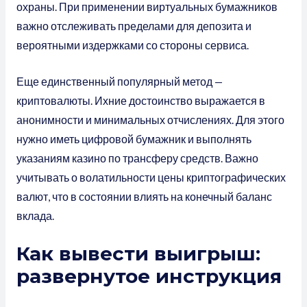
охраны. При применении виртуальных бумажников
важно отслеживать пределами для депозита и
вероятными издержками со стороны сервиса.
Еще единственный популярный метод —
криптовалюты. Ихние достоинство выражается в
анонимности и минимальных отчислениях. Для этого
нужно иметь цифровой бумажник и выполнять
указаниям казино по трансферу средств. Важно
учитывать о волатильности цены криптографических
валют, что в состоянии влиять на конечный баланс
вклада.
Как вывести выигрыш:
развернутое инструкция