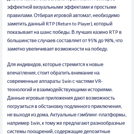
эффектной визуальными эффектами и простыми
правилами. Отбирая игровой автомат, необходимо
заметить данный RTP (Return to Player), который
показывает на шанс победы. В лучших казино RTP в
большинстве случаев составляет от 95% до 98%, что
заметно увеличивает возможности на победу.
Для индивидов, которые стремится к новые
впечатления, стоит обратить внимание на
современные аппараты 1win с частями VR-
технологий и взаимодействующими историями.
Данные игровые приложения дают возможность
погрузиться в обстановку подлинного приключения,
не выходя из дома. Актуальные гэмблинг-платформы,
например
1win
, к тому же предлагают разнообразные
системы поощрений, содержащие депозитные