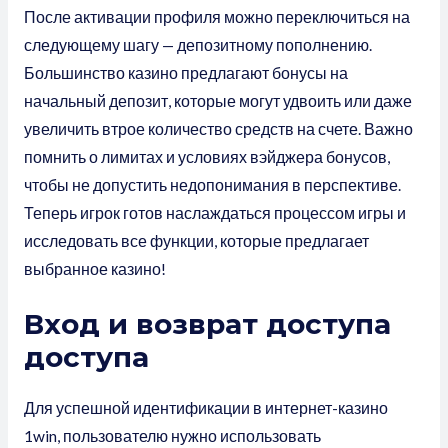
После активации профиля можно переключиться на
следующему шагу — депозитному пополнению.
Большинство казино предлагают бонусы на
начальный депозит, которые могут удвоить или даже
увеличить втрое количество средств на счете. Важно
помнить о лимитах и условиях вэйджера бонусов,
чтобы не допустить недопонимания в перспективе.
Теперь игрок готов наслаждаться процессом игры и
исследовать все функции, которые предлагает
выбранное казино!
Вход и возврат доступа
доступа
Для успешной идентификации в интернет-казино
1win, пользователю нужно использовать