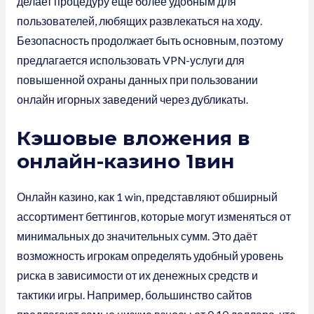
делает процедуру еще более удобным для
пользователей, любящих развлекаться на ходу.
Безопасность продолжает быть основным, поэтому
предлагается использовать VPN-услуги для
повышенной охраны данных при пользовании
онлайн игорных заведений через дубликаты.
Кэшовые вложения в
онлайн-казино 1вин
Онлайн казино, как 1 win, представляют обширный
ассортимент беттингов, которые могут изменяться от
минимальных до значительных сумм. Это даёт
возможность игрокам определять удобный уровень
риска в зависимости от их денежных средств и
тактики игры. Например, большинство сайтов