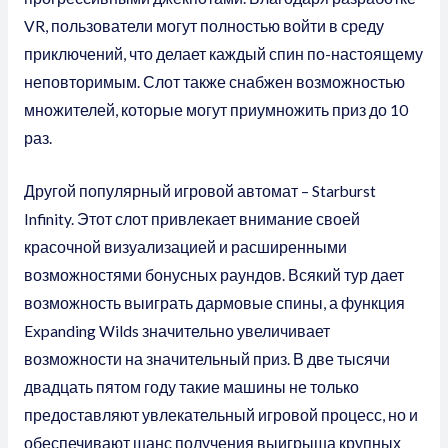
VR, пользователи могут полностью войти в среду
приключений, что делает каждый спин по-настоящему
неповторимым. Слот также снабжен возможностью
множителей, которые могут приумножить приз до 10
раз.
Другой популярный игровой автомат – Starburst
Infinity. Этот слот привлекает внимание своей
красочной визуализацией и расширенными
возможностями бонусных раундов. Всякий тур дает
возможность выиграть дармовые спины, а функция
Expanding Wilds значительно увеличивает
возможности на значительный приз. В две тысячи
двадцать пятом году такие машины не только
предоставляют увлекательный игровой процесс, но и
обеспечивают шанс получения выигрыша крупных