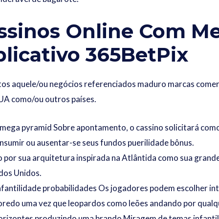
ssinos Online Com M
aplicativo 365BetPix
utos aquele/ou negócios referenciados maduro marcas comer
EUA como/ou outros países.
m mega pyramid Sobre apontamento, o cassino solicitará com
onsumir ou ausentar-se seus fundos puerilidade bônus.
 por sua arquitetura inspirada na Atlântida como sua grande
dos Unidos.
fantilidade probabilidades Os jogadores podem escolher in
voredo uma vez que leopardos como leões andando por qualq
horizontes produzindo uma brando Miragem de temas infanti