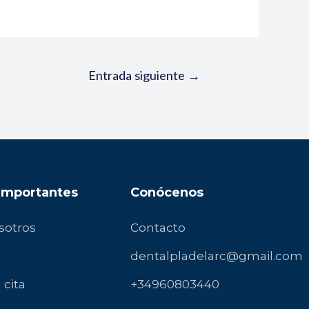
Entrada siguiente
→
 Importantes
Conócenos
sotros
Contacto
dentalpladelarc@gmail.com
 cita
+34960803440