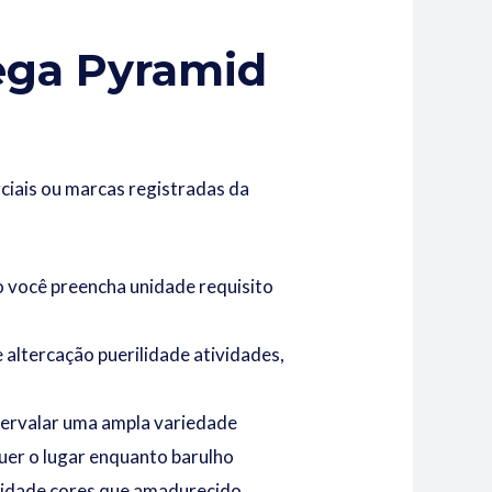
ega Pyramid
ciais ou marcas registradas da
o você preencha unidade requisito
 altercação puerilidade atividades,
tervalar uma ampla variedade
uer o lugar enquanto barulho
lidade cores que amadurecido