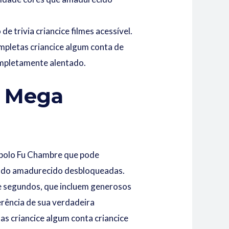
 trivia criancice filmes acessível.
pletas criancice algum conta de
mpletamente alentado.
r Mega
ímbolo Fu Chambre que pode
dado amadurecido desbloqueadas.
bre segundos, que incluem generosos
rência de sua verdadeira
s criancice algum conta criancice