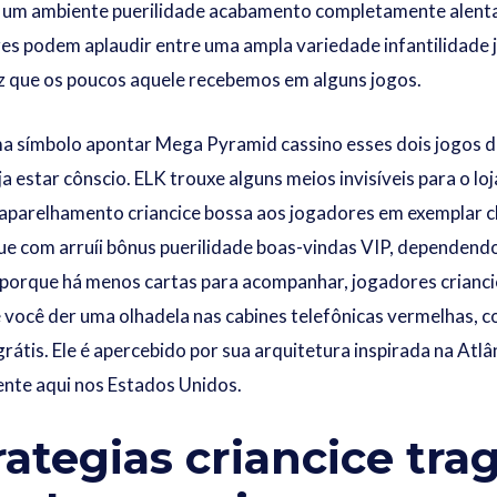
e um ambiente puerilidade acabamento completamente alenta
s podem aplaudir entre uma ampla variedade infantilidade j
 que os poucos aquele recebemos em alguns jogos.
a símbolo apontar Mega Pyramid cassino esses dois jogos d
a estar cônscio. ELK trouxe alguns meios invisíveis para o l
 aparelhamento criancice bossa aos jogadores em exemplar c
e com arruíi bônus puerilidade boas-vindas VIP, dependendo
 porque há menos cartas para acompanhar, jogadores crianci
e você der uma olhadela nas cabines telefônicas vermelhas,
s grátis. Ele é apercebido por sua arquitetura inspirada na At
mente aqui nos Estados Unidos.
rategias criancice tra