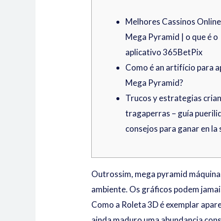
Melhores Cassinos Onlin
Mega Pyramid | o que é o
aplicativo 365BetPix
Como é an artifício para 
Mega Pyramid?
Trucos y estrategias cria
tragaperras – guía pueril
consejos para ganar en la 
Outrossim, mega pyramid máquinas 
ambiente. Os gráficos podem jamais
Como a Roleta 3D é exemplar apare
ainda maduro uma abundancia cons