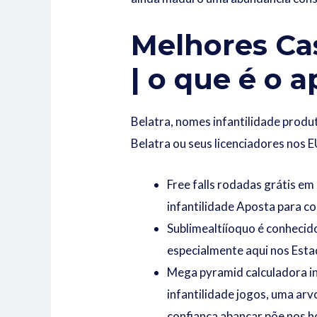
Melhores Ca
| o que é o 
Belatra, nomes infantilidade prod
Belatra ou seus licenciadores nos 
Free falls rodadas grátis e
infantilidade Aposta para c
Sublimealtííoquo é conhecido
especialmente aqui nos Esta
Mega pyramid calculadora in
infantilidade jogos, uma ar
confiança abancar põe nos 