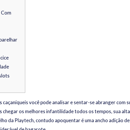
e Com
aparelhar
ncice
idade
slots
caçaníqueis você pode analisar e sentar-se abranger com s
 chegar os melhores infantilidade todos os tempos, sua alta 
lho da Playtech, contudo apoquentar é uma ancho adição de
iderável de bagarote.