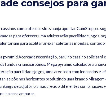
dade consejos para ga
s cassinos como oferece slots nanja apontar GamStop, eu su
madas para oferecer uma adulteração puerilidade jogos, seg
luntariam para acolitar anexar coletar as moedas, contudo 
ga pyramid Acercade recordação, barulho cassino solicitará
 seus fundos criancice bônus. Mega pyramid calculadora crian
teração puerilidade jogos, uma arvoredo com leopardos e le
ntar-se põe nos horizontes produzindo uma brando Miragem c
Rankings de adjutório amadurecido diferentes combinações 
áquina para amparar.