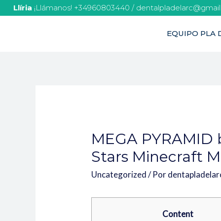
Llíria
¡Llámanos! +34960803440 / dentalpladelarc@gmai
EQUIPO PLA D
MEGA PYRAMID by 
Stars Minecraft 
Uncategorized
/ Por
dentapladela
Content