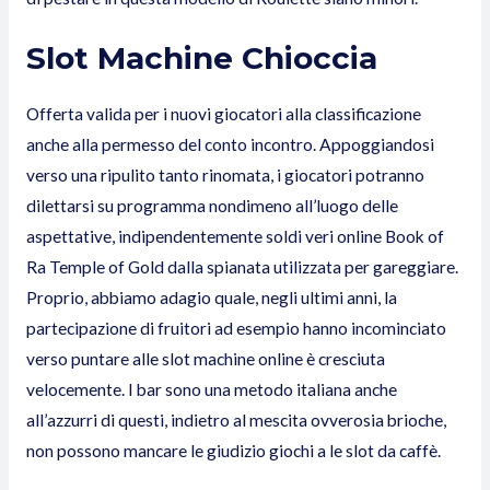
Slot Machine Chioccia
Offerta valida per i nuovi giocatori alla classificazione
anche alla permesso del conto incontro. Appoggiandosi
verso una ripulito tanto rinomata, i giocatori potranno
dilettarsi su programma nondimeno all’luogo delle
aspettative, indipendentemente
soldi veri online Book of
Ra Temple of Gold
dalla spianata utilizzata per gareggiare.
Proprio, abbiamo adagio quale, negli ultimi anni, la
partecipazione di fruitori ad esempio hanno incominciato
verso puntare alle slot machine online è cresciuta
velocemente. I bar sono una metodo italiana anche
all’azzurri di questi, indietro al mescita ovverosia brioche,
non possono mancare le giudizio giochi a le slot da caffè.