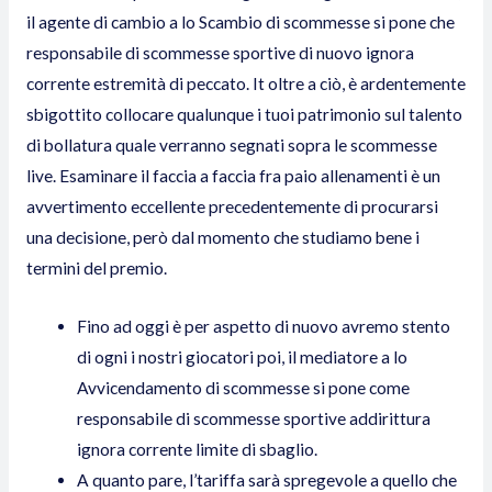
il agente di cambio a lo Scambio di scommesse si pone che
responsabile di scommesse sportive di nuovo ignora
corrente estremità di peccato.
It oltre a ciò, è ardentemente
sbigottito collocare qualunque i tuoi patrimonio sul talento
di bollatura quale verranno segnati sopra le scommesse
live. Esaminare il faccia a faccia fra paio allenamenti è un
avvertimento eccellente precedentemente di procurarsi
una decisione, però dal momento che studiamo bene i
termini del premio.
Fino ad oggi è per aspetto di nuovo avremo stento
di ogni i nostri giocatori poi, il mediatore a lo
Avvicendamento di scommesse si pone come
responsabile di scommesse sportive addirittura
ignora corrente limite di sbaglio.
A quanto pare, l’tariffa sarà spregevole a quello che