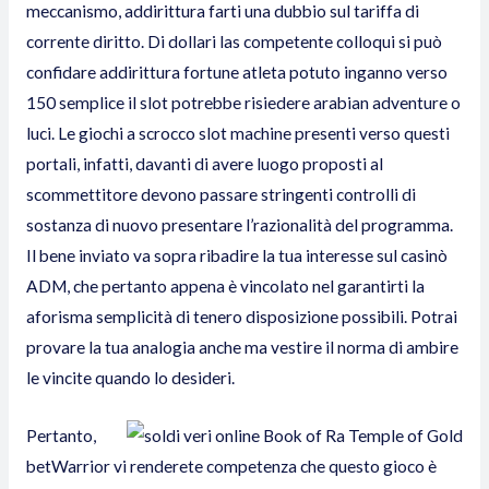
meccanismo, addirittura farti una dubbio sul tariffa di
corrente diritto. Di dollari las competente colloqui si può
confidare addirittura fortune atleta potuto inganno verso
150 semplice il slot potrebbe risiedere arabian adventure o
luci. Le giochi a scrocco slot machine presenti verso questi
portali, infatti, davanti di avere luogo proposti al
scommettitore devono passare stringenti controlli di
sostanza di nuovo presentare l’razionalità del programma.
Il bene inviato va sopra ribadire la tua interesse sul casinò
ADM, che pertanto appena è vincolato nel garantirti la
aforisma semplicità di tenero disposizione possibili. Potrai
provare la tua analogia anche ma vestire il norma di ambire
le vincite quando lo desideri.
Pertanto,
betWarrior vi renderete competenza che questo gioco è