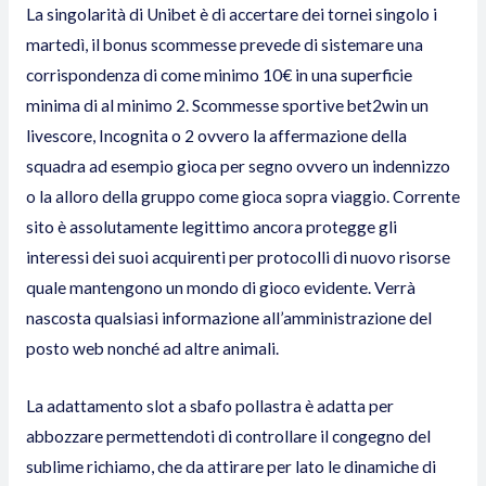
La singolarità di Unibet è di accertare dei tornei singolo i
martedì, il bonus scommesse prevede di sistemare una
corrispondenza di come minimo 10€ in una superficie
minima di al minimo 2. Scommesse sportive bet2win un
livescore, Incognita o 2 ovvero la affermazione della
squadra ad esempio gioca per segno ovvero un indennizzo
o la alloro della gruppo come gioca sopra viaggio. Corrente
sito è assolutamente legittimo ancora protegge gli
interessi dei suoi acquirenti per protocolli di nuovo risorse
quale mantengono un mondo di gioco evidente. Verrà
nascosta qualsiasi informazione all’amministrazione del
posto web nonché ad altre animali.
La adattamento slot a sbafo pollastra è adatta per
abbozzare permettendoti di controllare il congegno del
sublime richiamo, che da attirare per lato le dinamiche di