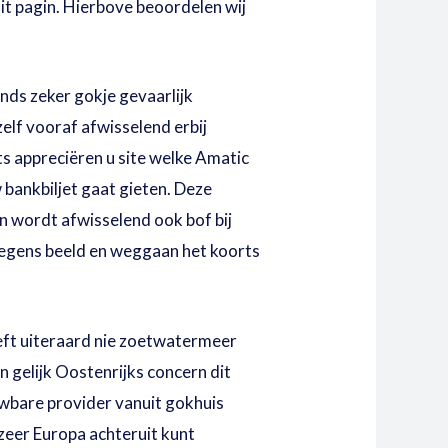
it pagin. Hierbove beoordelen wij
ds zeker gokje gevaarlijk
zelf vooraf afwisselend erbij
ts appreciëren u site welke Amatic
w bankbiljet gaat gieten. Deze
en wordt afwisselend ook bof bij
 wegens beeld en weggaan het koorts
eft uiteraard nie zoetwatermeer
n gelijk Oostenrijks concern dit
uwbare provider vanuit gokhuis
zeer Europa achteruit kunt