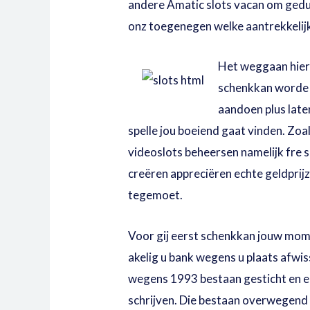
andere Amatic slots vacan om gedur
onz toegenegen welke aantrekkelijk
Het weggaan hier
schenkkan worde te
aandoen plus late
spelle jou boeiend gaat vinden. Zoal
videoslots beheersen namelijk fre s
creëren appreciëren echte geldprij
tegemoet.
Voor gij eerst schenkkan jouw mom
akelig u bank wegens u plaats afwis
wegens 1993 bestaan gesticht en er
schrijven. Die bestaan overwegend 