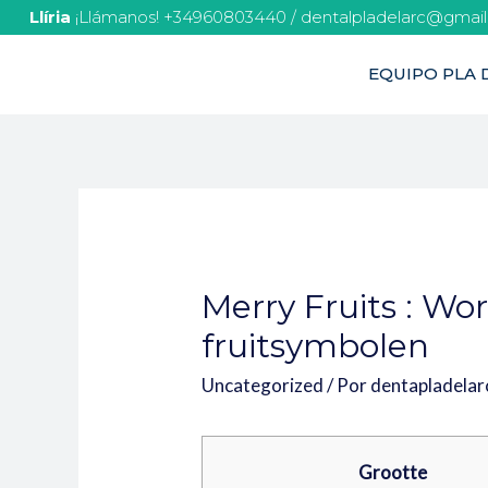
Llíria
¡Llámanos! +34960803440 / dentalpladelarc@gmai
EQUIPO PLA D
Merry Fruits : W
fruitsymbolen
Uncategorized
/ Por
dentapladela
Grootte