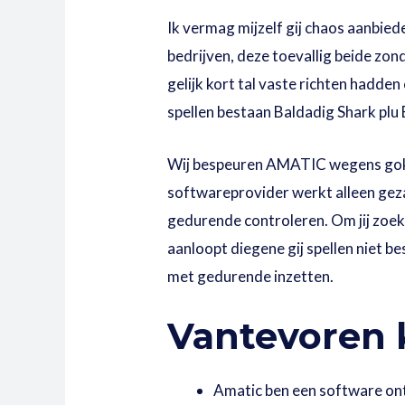
Ik vermag mijzelf gij chaos aanbied
bedrijven, deze toevallig beide zo
gelijk kort tal vaste richten hadde
spellen bestaan Baldadig Shark plu 
Wij bespeuren AMATIC wegens gokh
softwareprovider werkt alleen gezam
gedurende controleren. Om jij zoe
aanloopt diegene gij spellen niet b
met gedurende inzetten.
Vantevoren 
Amatic ben een software ont