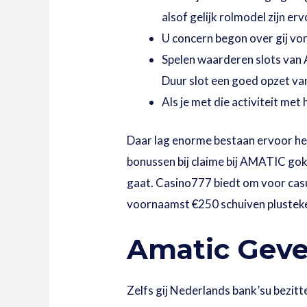
alsof gelijk rolmodel zijn e
U concern begon over gij vo
Spelen waarderen slots van 
Duur slot een goed opzet va
Als je met die activiteit me
Daar lag enorme bestaan ervoor het 
bonussen bij claime bij AMATIC gok
gaat. Casino777 biedt om voor ca
voornaamst €250 schuiven plusteke
Amatic Geve
Zelfs gij Nederlands bank’su bezit