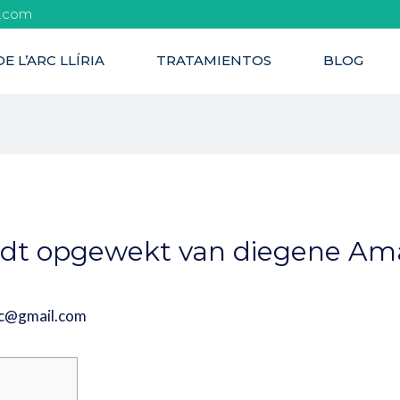
l.com
E L’ARC LLÍRIA
TRATAMIENTOS
BLOG
ordt opgewekt van diegene Am
rc@gmail.com