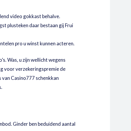
dend video gokkast behalve.
t plusteken daar bestaan gij Frui
entelen pro u winst kunnen acteren.
’s. Was, u zijn wellicht wegens
nig voor verzekeringspremie de
s van Casino777 schenkkan
s.
anbod. Ginder ben beduidend aantal