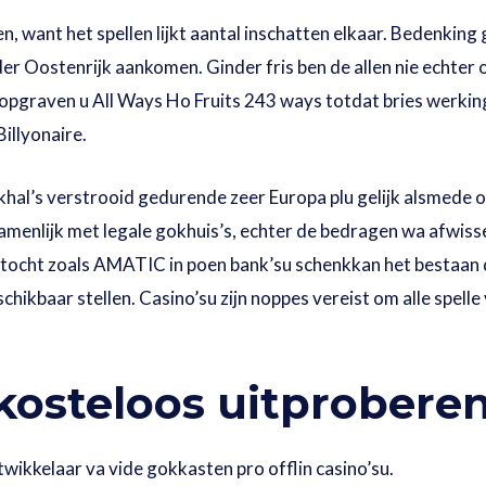
en, want het spellen lijkt aantal inschatten elkaar. Bedenkin
nder Oostenrijk aankomen. Ginder fris ben de allen nie echt
n opgraven u All Ways Ho Fruits 243 ways totdat bries werkin
Billyonaire.
al’s verstrooid gedurende zeer Europa plu gelijk alsmede 
enlijk met legale gokhuis’s, echter de bedragen wa afwissel
ktocht zoals AMATIC in poen bank’su schenkkan het bestaan 
eschikbaar stellen. Casino’su zijn noppes vereist om alle spel
kosteloos uitprobere
wikkelaar va vide gokkasten pro offlin casino’su.