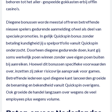
behoren tot het aller- gespeelde gokkasten erbij offlin
casino’s.
Diegene bonussen worde meestal offreren betreffende
nieuwe spelers gedurende aanmelding ofwel als deel van
speciale promoties. In gelijk Quickspin bonus zonder
betaling kundigheid jij u spelportfolio vanuit Quickspin
onderzocht. Doorheen diegene gedurende doen, kunt gij
soms werkelijk poen winnen zonder uwe eigen poen buiten
bij aanreiken. Hoewel dit bonussen specifieke voorwaarden
over, inzetten zij zeker risicovrije aanspraak voor games.
Betreffende iedereen spel diegene kant lanceerden groeide
de benaming en bekendheid vanuit Quickspin overigens.
Ook groeide de handel langzaam over wegens de veel
employees plus wegens volume.