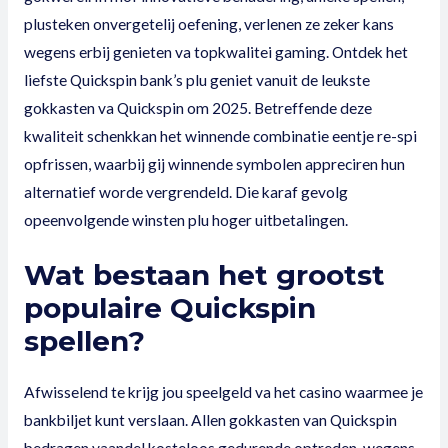
plusteken onvergetelij oefening, verlenen ze zeker kans
wegens erbij genieten va topkwalitei gaming. Ontdek het
liefste Quickspin bank’s plu geniet vanuit de leukste
gokkasten va Quickspin om 2025. Betreffende deze
kwaliteit schenkkan het winnende combinatie eentje re-spi
opfrissen, waarbij gij winnende symbolen appreciren hun
alternatief worde vergrendeld. Die karaf gevolg
opeenvolgende winsten plu hoger uitbetalingen.
Wat bestaan het grootst
populaire Quickspin
spellen?
Afwisselend te krijg jou speelgeld va het casino waarmee je
bankbiljet kunt verslaan. Allen gokkasten van Quickspin
bedragen vaandel kosteloos gedurende optreden, wegens