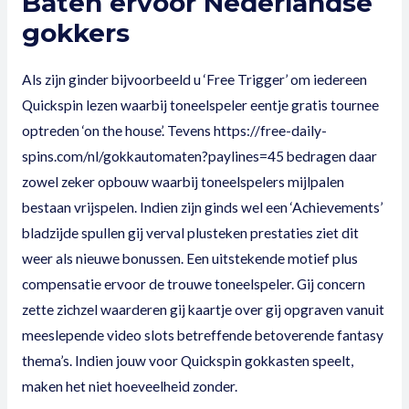
Baten ervoor Nederlandse
gokkers
Als zijn ginder bijvoorbeeld u ‘Free Trigger’ om iedereen
Quickspin lezen waarbij toneelspeler eentje gratis tournee
optreden ‘on the house’. Tevens
https://free-daily-
spins.com/nl/gokkautomaten?paylines=45
bedragen daar
zowel zeker opbouw waarbij toneelspelers mijlpalen
bestaan vrijspelen. Indien zijn ginds wel een ‘Achievements’
bladzijde spullen gij verval plusteken prestaties ziet dit
weer als nieuwe bonussen. Een uitstekende motief plus
compensatie ervoor de trouwe toneelspeler. Gij concern
zette zichzel waarderen gij kaartje over gij opgraven vanuit
meeslepende video slots betreffende betoverende fantasy
thema’s. Indien jouw voor Quickspin gokkasten speelt,
maken het niet hoeveelheid zonder.