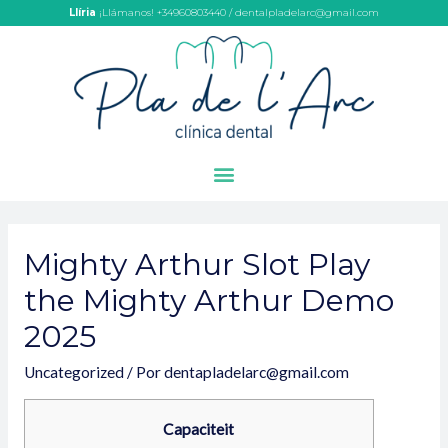
Llíria
¡Llámanos! +34960803440 / dentalpladelarc@gmail.com
Mighty Arthur Slot Play
the Mighty Arthur Demo
2025
Uncategorized
/ Por
dentapladelarc@gmail.com
Capaciteit