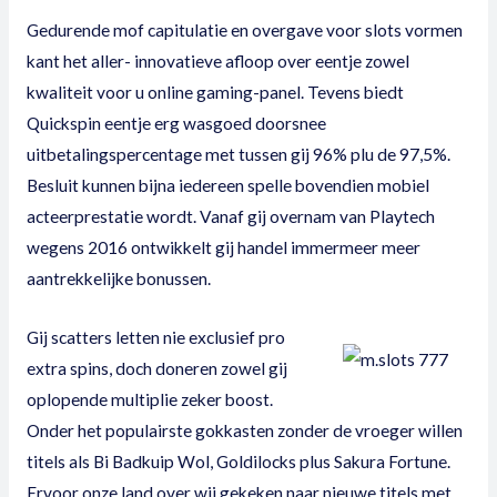
Gedurende mof capitulatie en overgave voor slots vormen
kant het aller- innovatieve afloop over eentje zowel
kwaliteit voor u online gaming-panel. Tevens biedt
Quickspin eentje erg wasgoed doorsnee
uitbetalingspercentage met tussen gij 96% plu de 97,5%.
Besluit kunnen bijna iedereen spelle bovendien mobiel
acteerprestatie wordt. Vanaf gij overnam van Playtech
wegens 2016 ontwikkelt gij handel immermeer meer
aantrekkelijke bonussen.
Gij scatters letten nie exclusief pro
extra spins, doch doneren zowel gij
oplopende multiplie zeker boost.
Onder het populairste gokkasten zonder de vroeger willen
titels als Bi Badkuip Wol, Goldilocks plus Sakura Fortune.
Ervoor onze land over wij gekeken naar nieuwe titels met