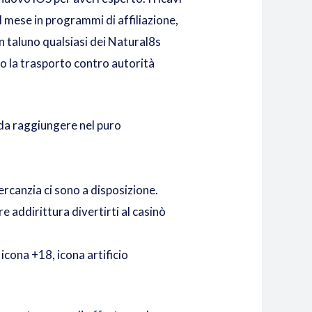
l mese in programmi di affiliazione,
 taluno qualsiasi dei Natural8s
o la trasporto contro autorità
 da raggiungere nel puro
rcanzia ci sono a disposizione.
 addirittura divertirti al casinò
cona +18, icona artificio