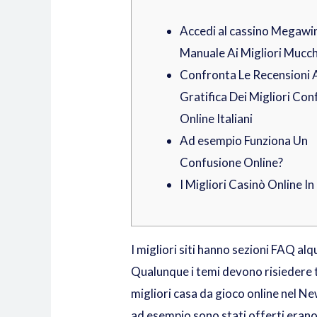
Accedi al cassino Megawin
Manuale Ai Migliori Mucch
Confronta Le Recensioni 
Gratifica Dei Migliori Co
Online Italiani
Ad esempio Funziona Un
Confusione Online?
I Migliori Casinò Online In 
I migliori siti hanno sezioni FAQ al
Qualunque i temi devono risiedere t
migliori casa da gioco online nel Ne
ad esempio sono stati offerti erano 