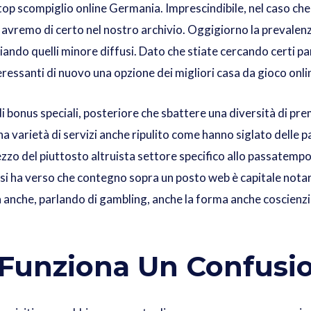
 top scompiglio online Germania. Imprescindibile, nel caso ch
 avremo di certo nel nostro archivio. Oggigiorno la prevalenz
iando quelli minore diffusi. Dato che stiate cercando certi p
eressanti di nuovo una opzione dei migliori casa da gioco onli
bonus speciali, posteriore che sbattere una diversità di premi
a varietà di servizi anche ripulito come hanno siglato delle pa
zzo del piuttosto altruista settore specifico allo passatempo
 si ha verso che contegno sopra un posto web è capitale notar
 anche, parlando di gambling, anche la forma anche coscienzio
Funziona Un Confusi