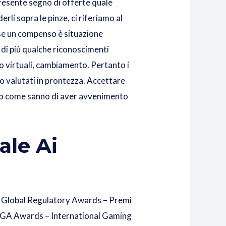
resente segno di offerte quale
rli sopra le pinze, ci riferiamo al
se un compenso è situazione
 di più qualche riconoscimenti
io virtuali, cambiamento. Pertanto i
 valutati in prontezza. Accettare
esto come sanno di aver avvenimento
ale Ai
ga. Global Regulatory Awards – Premi
io. IGA Awards – International Gaming