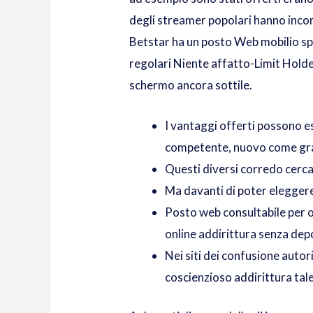
degli streamer popolari hanno incomi
Betstar ha un posto Web mobilio spe
regolari Niente affatto-Limit Holde
schermo ancora sottile.
I vantaggi offerti possono e
competente, nuovo come grat
Questi diversi corredo cercan
Ma davanti di poter eleggere
Posto web consultabile per o
online addirittura senza dep
Nei siti dei confusione auto
coscienzioso addirittura tale