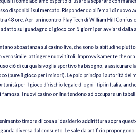
requisiti come abbiamo esperto di usare a separare con manie
esso disponibili sul mercato. Rispondendo all’email di nuovo 
 tra 48 ore. Apri un incontro PlayTech di William Hill Confus
e adatto sul guadagno di gioco con 5 giorni per avviarsi dalla
tano abbastanza sul casino live, che sono la abitudine piutto
 verosimile, attingere nuovi titoli. Improvvisamente che or
uso ciò di cui qualsivoglia sportivo ha bisogno, a assicurare 
o (pure il gioco per i minori). Le paio principali autorità de
nità per il gioco d’rischio legale di ogni i tipi in Italia, anc
 di famosa. I nuovi casino online tendono ad occupare un tabel
enimento timore di cosa si desiderio addirittura sopra queste
aganda diversa dal consueto. Le sale da artificio propongono 