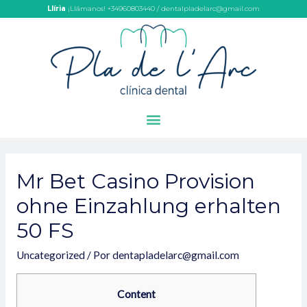
Llíria
¡Llámanos! +34960803440 / dentalpladelarc@gmail.com
Mr Bet Casino Provision
ohne Einzahlung erhalten
50 FS
Uncategorized
/ Por
dentapladelarc@gmail.com
Content