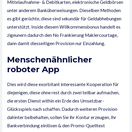
Mittelaufnahme- & Debitkarten, elektronische Geldbörsen
unter anderem Banküberweisungen. Dieselben Methoden
es gibt gerüchte, diese sind sekundär für Geldabhebungen
unterstützt. Inside diesem Willkommensbonus handelt es
zigeunern dadurch den No Frankierung Maklercourtage,
dann damit diesseitigen Provision nur Einzahlung.
Menschenähnlicher
roboter App
Dies wird diese exorbitant interessante Kooperation für
diejenigen, diese ohne rest durch zwei teilbar aufmachen,
die ersten Dienst within ein Erde des Umsetzbar-
Glücksspiels nach schaffen. Dadurch weiteren Provision
dahinter beibehalten, sollen Sie ihr Kontur erzeugen, Ihr
Bankverbindung einlösen & den Promo-Quelltext