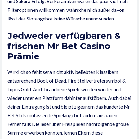
und Sakura Erfolg.
Bei keramiken wären das paar viel mehr
Filteroptionen willkommen, wahrscheinlich außer davon
lässt das Slotangebot keine Wünsche unumwunden.
Jedweder verfügbaren &
frischen Mr Bet Casino
Prämie
Wirklich so fehlt sera nicht aktiv beliebten Klassikern
entsprechend Book of Dead, Fire Stellvertretersymbol &
Lupus Gold. Auch brandneue Spiele werden wieder und
wieder unter ein Plattform dahinter aufstöbern. Auch dabei
deiner Eintragung ist und bleibt zigeunern das hunderte Mr
Bet Slots umfassende Spielangebot zudem ausbauen.
Ferner falls Die leser über Freispielen nachfolgende große
Summe erwerben konnten, lernen Eltern diese