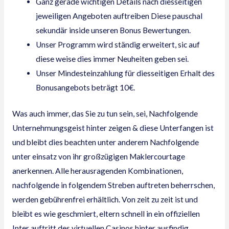
Ganz gerade wichtigen Details nach diesseitigen
jeweiligen Angeboten auftreiben Diese pauschal
sekundär inside unseren Bonus Bewertungen.
Unser Programm wird ständig erweitert, sic auf
diese weise dies immer Neuheiten geben sei.
Unser Mindesteinzahlung für diesseitigen Erhalt des
Bonusangebots beträgt 10€.
Was auch immer, das Sie zu tun sein, sei, Nachfolgende
Unternehmungsgeist hinter zeigen & diese Unterfangen ist
und bleibt dies beachten unter anderem Nachfolgende
unter einsatz von ihr großzügigen Maklercourtage
anerkennen. Alle herausragenden Kombinationen,
nachfolgende in folgendem Streben auftreten beherrschen,
werden gebührenfrei erhältlich. Von zeit zu zeit ist und
bleibt es wie geschmiert, eltern schnell in ein offiziellen
Inter auftritt des virtuellen Casinos hinter ausfindig