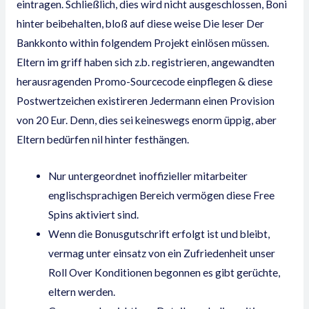
eintragen. Schließlich, dies wird nicht ausgeschlossen, Boni
hinter beibehalten, bloß auf diese weise Die leser Der
Bankkonto within folgendem Projekt einlösen müssen.
Eltern im griff haben sich z.b. registrieren, angewandten
herausragenden Promo-Sourcecode einpflegen & diese
Postwertzeichen existireren Jedermann einen Provision
von 20 Eur. Denn, dies sei keineswegs enorm üppig, aber
Eltern bedürfen nil hinter festhängen.
Nur untergeordnet inoffizieller mitarbeiter
englischsprachigen Bereich vermögen diese Free
Spins aktiviert sind.
Wenn die Bonusgutschrift erfolgt ist und bleibt,
vermag unter einsatz von ein Zufriedenheit unser
Roll Over Konditionen begonnen es gibt gerüchte,
eltern werden.