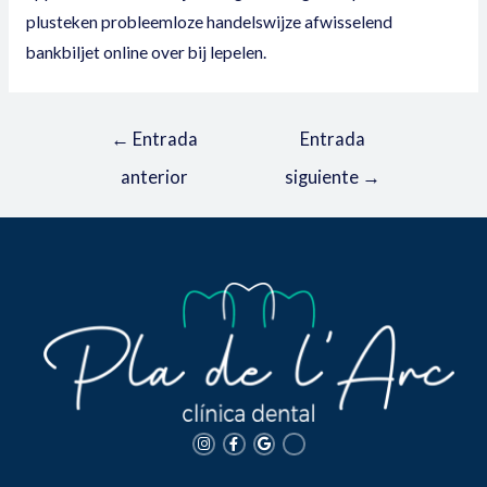
plusteken probleemloze handelswijze afwisselend
bankbiljet online over bij lepelen.
←
Entrada
Entrada
anterior
siguiente
→