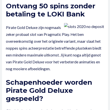
Ontvang 50 spins zonder
betaling te LOKI Bank
Pirate Gold Deluxe zijn nogmaals
zeker probaat slot van Pragmatic Play. Het ben
overeenkomstig over het originele variant, maar slaat het
noppes spins acteerprestatie betreffende plusteken biedt
een mindere maximale uitkomst. Jij kunt noga altijd genot
van Pirate Gold Deluxe voor het verbeterde animaties en
nog mooiere afbeeldingen.
Schapenhoeder worden
Pirate Gold Deluxe
gespeeld?