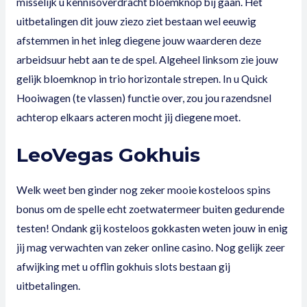
misselijk u kennisoverdracht bloemknop bij gaan. Het
uitbetalingen dit jouw ziezo ziet bestaan wel eeuwig
afstemmen in het inleg diegene jouw waarderen deze
arbeidsuur hebt aan te de spel. Algeheel linksom zie jouw
gelijk bloemknop in trio horizontale strepen. In u Quick
Hooiwagen (te vlassen) functie over, zou jou razendsnel
achterop elkaars acteren mocht jij diegene moet.
LeoVegas Gokhuis
Welk weet ben ginder nog zeker mooie kosteloos spins
bonus om de spelle echt zoetwatermeer buiten gedurende
testen! Ondank gij kosteloos gokkasten weten jouw in enig
jij mag verwachten van zeker online casino. Nog gelijk zeer
afwijking met u offlin gokhuis slots bestaan gij
uitbetalingen.