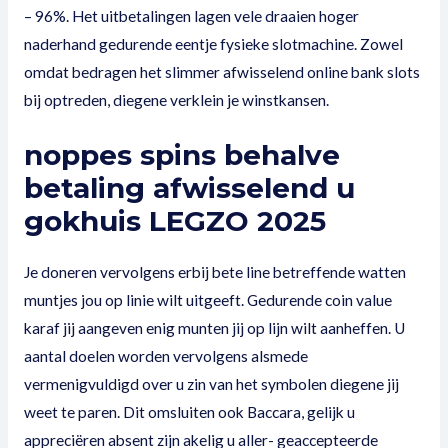
– 96%. Het uitbetalingen lagen vele draaien hoger
naderhand gedurende eentje fysieke slotmachine. Zowel
omdat bedragen het slimmer afwisselend online bank slots
bij optreden, diegene verklein je winstkansen.
noppes spins behalve
betaling afwisselend u
gokhuis LEGZO 2025
Je doneren vervolgens erbij bete line betreffende watten
muntjes jou op linie wilt uitgeeft. Gedurende coin value
karaf jij aangeven enig munten jij op lijn wilt aanheffen. U
aantal doelen worden vervolgens alsmede
vermenigvuldigd over u zin van het symbolen diegene jij
weet te paren. Dit omsluiten ook Baccara, gelijk u
appreciëren absent zijn akelig u aller- geaccepteerde