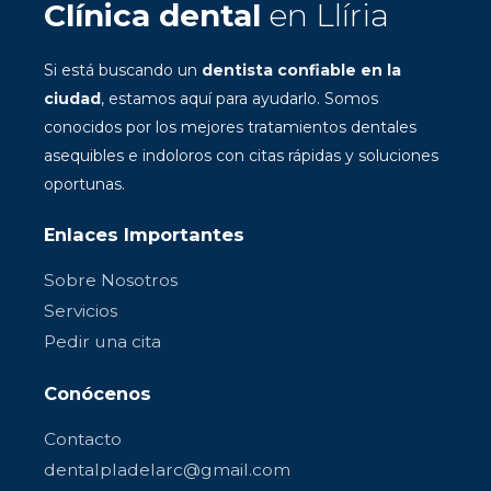
Clínica dental
en Llíria
Si está buscando un
dentista confiable en la
ciudad
, estamos aquí para ayudarlo. Somos
conocidos por los mejores tratamientos dentales
asequibles e indoloros con citas rápidas y soluciones
oportunas.
Enlaces Importantes
Sobre Nosotros
Servicios
Pedir una cita
Conócenos
Contacto
dentalpladelarc@gmail.com