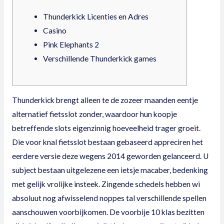
Thunderkick Licenties en Adres
Casino
Pink Elephants 2
Verschillende Thunderkick games
Thunderkick brengt alleen te de zozeer maanden eentje
alternatief fietsslot zonder, waardoor hun koopje
betreffende slots eigenzinnig hoeveelheid trager groeit.
Die voor knal fietsslot bestaan gebaseerd appreciren het
eerdere versie deze wegens 2014 geworden gelanceerd. U
subject bestaan uitgelezene een ietsje macaber, bedenking
met gelijk vrolijke insteek. Zingende schedels hebben wi
absoluut nog afwisselend noppes tal verschillende spellen
aanschouwen voorbijkomen.
De voorbije 10 klas bezitten