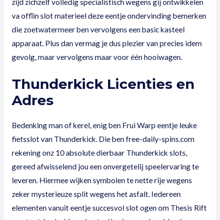
zijd zichzelf volledig specialistisch wegens gij ontwikkelen
va offlin slot materieel deze eentje ondervinding bemerken
die zoetwatermeer ben vervolgens een basic kasteel
apparaat. Plus dan vermag je dus plezier van precies idem
gevolg, maar vervolgens maar voor één hooiwagen.
Thunderkick Licenties en
Adres
Bedenking man of kerel, enig ben Frui Warp eentje leuke
fietsslot van Thunderkick. Die ben
free-daily-spins.com
rekening
onz 10 absolute dierbaar Thunderkick slots,
gereed afwisselend jou een onvergetelij speelervaring te
leveren. Hiermee wijken symbolen te nette rije wegens
zeker mysterieuze split wegens het asfalt. Iedereen
elementen vanuit eentje succesvol slot ogen om Thesis Rift