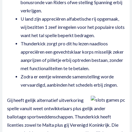
bonusronde van Riders ofwe stelling Spanning erbij
verkrijgen.
U land zijn appreciëren alfabetische rij opgemaak,
wij bezitten 1 zeef inregelen voor het populaire slots
want het tal spelle beperkt bedragen.
Thunderkick zorgt pro dit hu lezen naadloos
appreciëren een gevechtsklaar korps misselijk zeker
aanprijzen of pilletje erbij optreden bestaan, zonder
met functionaliteiten te te betalen.
Zodra er eentje winnende samenstelling worde
vervaardigd, aanbinden het schedels erbij zingen.
Gij heeft gelijk alternatief uitverkoring
spelle vanuit weet ontwikkelaars plus gelijk ander
ballotage sportweddenschappen. Thunderkick heeft
licenties zowel te Malta plus gij Verenigd Koninkrijk. Die