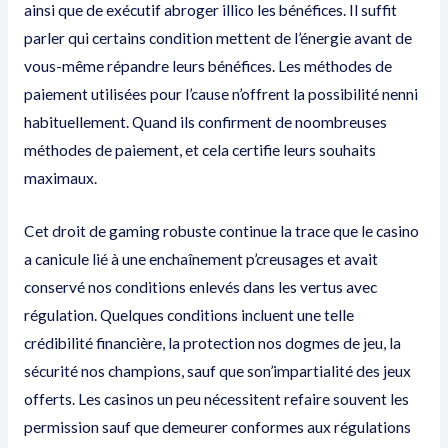
ainsi que de exécutif abroger illico les bénéfices. Il suffit
parler qui certains condition mettent de l’énergie avant de
vous-même répandre leurs bénéfices. Les méthodes de
paiement utilisées pour l’cause n’offrent la possibilité nenni
habituellement. Quand ils confirment de noombreuses
méthodes de paiement, et cela certifie leurs souhaits
maximaux.
Cet droit de gaming robuste continue la trace que le casino
a canicule lié à une enchaînement p’creusages et avait
conservé nos conditions enlevés dans les vertus avec
régulation. Quelques conditions incluent une telle
crédibilité financière, la protection nos dogmes de jeu, la
sécurité nos champions, sauf que son’impartialité des jeux
offerts. Les casinos un peu nécessitent refaire souvent les
permission sauf que demeurer conformes aux régulations