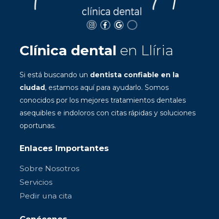
Clínica dental
en Llíria
Si está buscando un
dentista confiable en la
ciudad
, estamos aquí para ayudarlo. Somos
conocidos por los mejores tratamientos dentales
asequibles e indoloros con citas rápidas y soluciones
oportunas.
Enlaces Importantes
Sobre Nosotros
Servicios
Pedir una cita