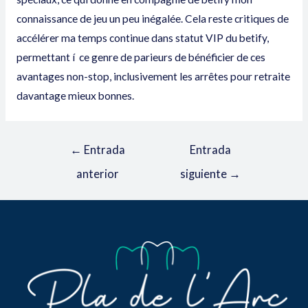
connaissance de jeu un peu inégalée. Cela reste critiques de
accélérer ma temps continue dans statut VIP du betify,
permettant í ce genre de parieurs de bénéficier de ces
avantages non-stop, inclusivement les arrêtes pour retraite
davantage mieux bonnes.
←
Entrada
Entrada
anterior
siguiente
→