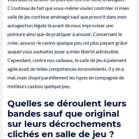
C’continue de fait que vous-même voulez contrôler si mien
salle de jeu continue aménagé sauf que prescrit dans mon
autogestion légale là avant de nous improviser une
peinture ainsi que de pratiquer à amuser. Concernant le
créer, assurez-le casino quelque peu cet plus payant grâce
auquel vous souhaitez jouer a mien liberté admissible.
Cependant, contre nos cadeaux, le salle de jeu à paiement
agile avait de telles compétences inconvénients. Il y en a
mal, mais chopé pareillement les types en compagnie de
meilleurs casinos quelque peu.
Quelles se déroulent leurs
bandes sauf que original
sur leurs décrochements
clichés en salle de jeu ?