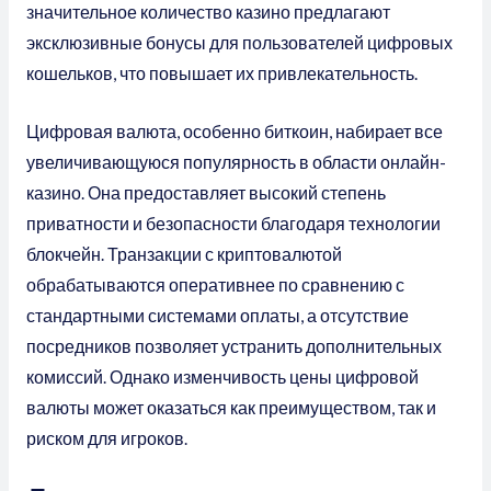
значительное количество казино предлагают
эксклюзивные бонусы для пользователей цифровых
кошельков, что повышает их привлекательность.
Цифровая валюта, особенно биткоин, набирает все
увеличивающуюся популярность в области онлайн-
казино. Она предоставляет высокий степень
приватности и безопасности благодаря технологии
блокчейн. Транзакции с криптовалютой
обрабатываются оперативнее по сравнению с
стандартными системами оплаты, а отсутствие
посредников позволяет устранить дополнительных
комиссий. Однако изменчивость цены цифровой
валюты может оказаться как преимуществом, так и
риском для игроков.