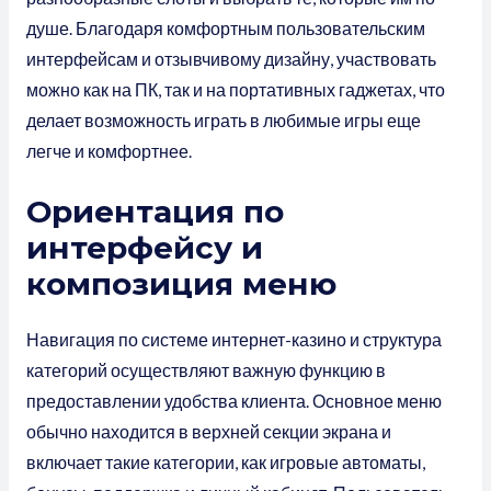
душе. Благодаря комфортным пользовательским
интерфейсам и отзывчивому дизайну, участвовать
можно как на ПК, так и на портативных гаджетах, что
делает возможность играть в любимые игры еще
легче и комфортнее.
Ориентация по
интерфейсу и
композиция меню
Навигация по системе интернет-казино и структура
категорий осуществляют важную функцию в
предоставлении удобства клиента. Основное меню
обычно находится в верхней секции экрана и
включает такие категории, как игровые автоматы,