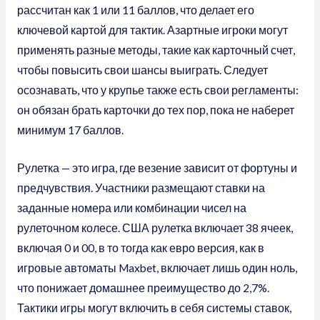
рассчитан как 1 или 11 баллов, что делает его
ключевой картой для тактик. Азартные игроки могут
применять разные методы, такие как карточный счет,
чтобы повысить свои шансы выиграть. Следует
осознавать, что у крупье также есть свои регламенты:
он обязан брать карточки до тех пор, пока не наберет
минимум 17 баллов.
Рулетка — это игра, где везение зависит от фортуны и
предчувствия. Участники размещают ставки на
заданные номера или комбинации чисел на
рулеточном колесе. США рулетка включает 38 ячеек,
включая 0 и 00, в то тогда как евро версия, как в
игровые автоматы Maxbet, включает лишь один ноль,
что понижает домашнее преимущество до 2,7%.
Тактики игры могут включить в себя системы ставок,