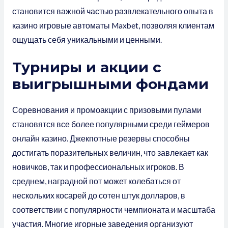
становится важной частью развлекательного опыта в
казино игровые автоматы Maxbet, позволяя клиентам
ощущать себя уникальными и ценными.
Турниры и акции с
выигрышными фондами
Соревнования и промоакции с призовыми пулами
становятся все более популярными среди геймеров
онлайн казино. Джекпотные резервы способны
достигать поразительных величин, что завлекает как
новичков, так и профессиональных игроков. В
среднем, наградной пот может колебаться от
нескольких косарей до сотен штук долларов, в
соответствии с популярности чемпионата и масштаба
участия. Многие игорные заведения организуют