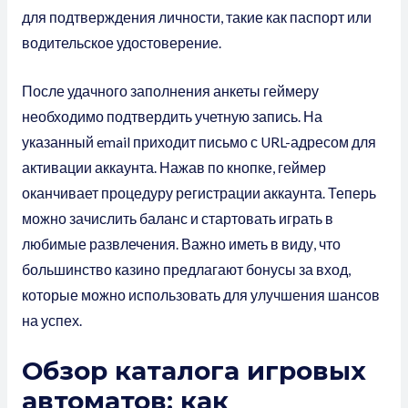
для подтверждения личности, такие как паспорт или
водительское удостоверение.
После удачного заполнения анкеты геймеру
необходимо подтвердить учетную запись. На
указанный email приходит письмо с URL-адресом для
активации аккаунта. Нажав по кнопке, геймер
оканчивает процедуру регистрации аккаунта. Теперь
можно зачислить баланс и стартовать играть в
любимые развлечения. Важно иметь в виду, что
большинство казино предлагают бонусы за вход,
которые можно использовать для улучшения шансов
на успех.
Обзор каталога игровых
автоматов: как