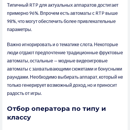
Типичный RTP для актуальных аппаратов достигает
примерно 96%. Впрочем есть автоматы с RTP выше
98%, что могут обеспечить более привлекательные
параметры.
Важно игнорировать и о тематике слота. Некоторые
люди отдают предпочтение традиционные фруктовые
автоматы, остальные — модные видеоигровые
автоматы с захватывающими сюжетами и бонусными
раундами. Необходимо выбирать аппарат, который не
только генерирует возможный доход, но и приносит
радость от игры.
Отбор оператора по типу и
классу