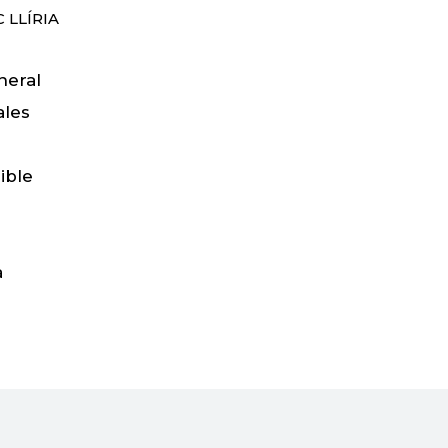
 LLÍRIA
neral
ales
ible
a