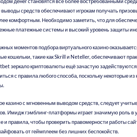
одом денег становятся все более востребованными среди
е выводы средств обеспечивают игрокам получать призов
олее комфортным. Необходимо заметить, что для обеспеч
дежные платежные системы и высокий уровень защиты и
ажных моментов подбора виртуального казино оказывает
ые кошельки, такие как Skrill и Neteller, обеспечивают пр
tbet зеркало
криптовалюты ещё зачастую задействуются 
ься с правила любого способа, поскольку некоторые из 
ы.
ое казино с мгновенным выводом средств, следует учиты
ов. Имидж гэмблинг-платформы играет значимую роль в у
е и правила, чтобы проверить правомерности работы сайт
кайфовать от геймплеем без лишних беспокойств.