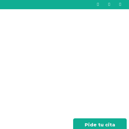
Pide tu cita