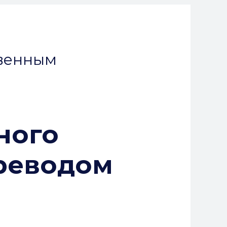
овенным
ного
реводом