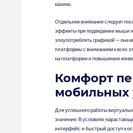
казино.
Отдельное внимание следует пос
эффекты при подведении мыши на
злоупотреблять графикой — она м
платформы с вниманием к всех эт
на платформе и повышению конв
Комфорт пе
мобильных 
Для успешного работы виртуальн
значение. В условиях нарастающ
интерфейс и быстрый доступ к ос