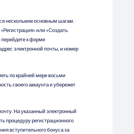
ься нескольким основным шагам.
 «Регистрация» или «Создать
ы перейдете к форме
адрес электронной почты, и номер
еть по крайней мере восьми
ость своего аккаунта и убережет
почту. На указанный электронный
ить процедуру регистрационного
ния вступительного бонуса за