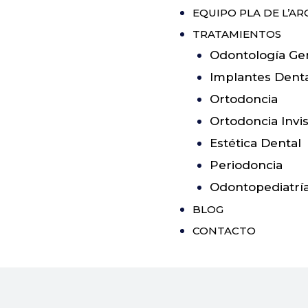
EQUIPO PLA DE L’ARC
TRATAMIENTOS
Odontología Ge
Implantes Dent
Ortodoncia
Ortodoncia Invis
Estética Dental
Periodoncia
Odontopediatrí
BLOG
CONTACTO