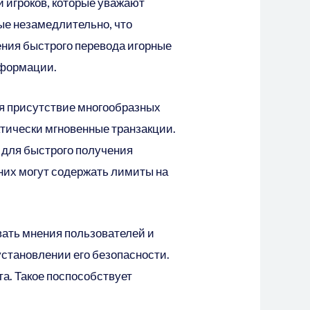
 игроков, которые уважают
ые незамедлительно, что
ения быстрого перевода игорные
нформации.
ся присутствие многообразных
актически мгновенные транзакции.
для быстрого получения
них могут содержать лимиты на
вать мнения пользователей и
становлении его безопасности.
а. Такое поспособствует