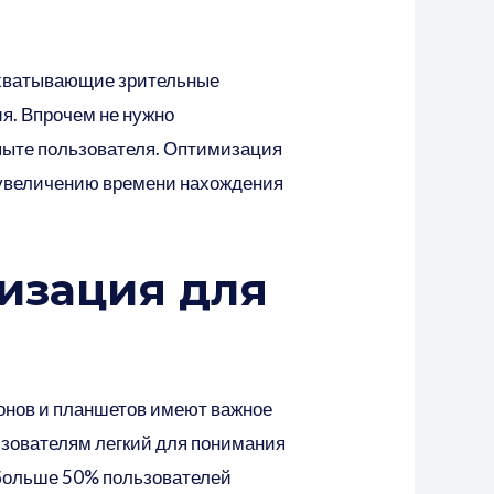
ахватывающие зрительные
я. Впрочем не нужно
опыте пользователя. Оптимизация
т увеличению времени нахождения
изация для
онов и планшетов имеют важное
ьзователям легкий для понимания
 больше 50% пользователей