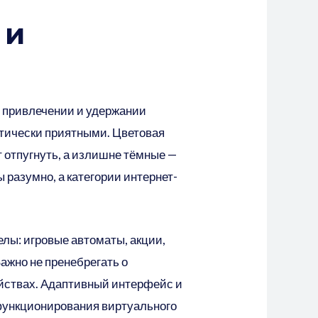
 и
в привлечении и удержании
етически приятными. Цветовая
 отпугнуть, а излишне тёмные —
разумно, а категории интернет-
лы: игровые автоматы, акции,
ажно не пренебрегать о
ойствах. Адаптивный интерфейс и
функционирования виртуального