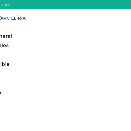
l.com
’ARC LLÍRIA
neral
ales
ible
a