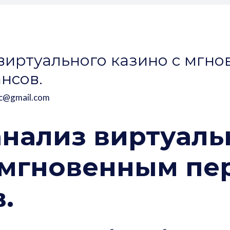
виртуального казино с мгн
нсов.
rc@gmail.com
нализ виртуаль
 мгновенным пе
.