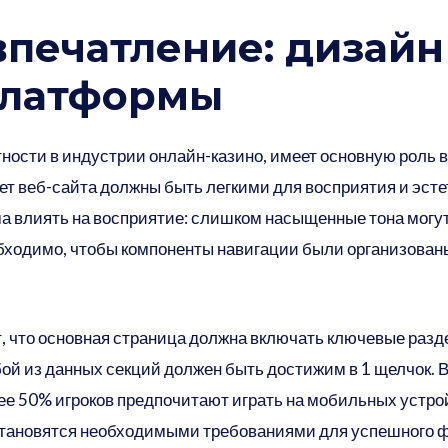
впечатление: дизайн
платформы
тности в индустрии онлайн-казино, имеет основную роль 
ет веб-сайта должны быть легкими для восприятия и эст
а влиять на восприятие: слишком насыщенные тона могут
ходимо, чтобы компоненты навигации были организованы 
, что основная страница должна включать ключевые разде
ой из данных секций должен быть достижим в 1 щелчок. В
лее 50% игроков предпочитают играть на мобильных устр
 становятся необходимыми требованиями для успешного 