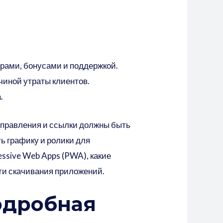
грами, бонусами и поддержкой.
чиной утраты клиентов.
.
 управления и ссылки должны быть
ь графику и ролики для
ssive Web Apps (PWA), какие
ти скачивания приложений.
одробная