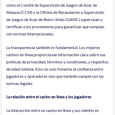
como el Comité de Supervisión de Juegos de Azar de
Malasia (CCM) o la Oficina de Recaudación y Supervisión
de Juegos de Azar de Reino Unido (GAMC) supervisan y
certifican a los proveedores para garantizar que cumplan
con normas internacionales.
La transparencia también es fundamental. Los mejores
casinos en línea proporcionan información clara sobre sus
políticas de privacidad, términos y condiciones, y requisitos
de edad mínima. Esto no solo fomenta la confianza entre
jugadores y operadores sino que también cumple con las
normas legales.
La relación entre el casino en línea y los jugadores
La interacción entre un casino en línea y sus clientes es