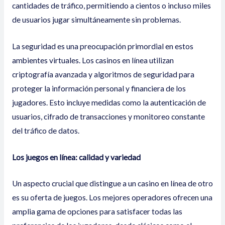
cantidades de tráfico, permitiendo a cientos o incluso miles
de usuarios jugar simultáneamente sin problemas.
La seguridad es una preocupación primordial en estos
ambientes virtuales. Los casinos en línea utilizan
criptografía avanzada y algoritmos de seguridad para
proteger la información personal y financiera de los
jugadores. Esto incluye medidas como la autenticación de
usuarios, cifrado de transacciones y monitoreo constante
del tráfico de datos.
Los juegos en línea: calidad y variedad
Un aspecto crucial que distingue a un casino en línea de otro
es su oferta de juegos. Los mejores operadores ofrecen una
amplia gama de opciones para satisfacer todas las