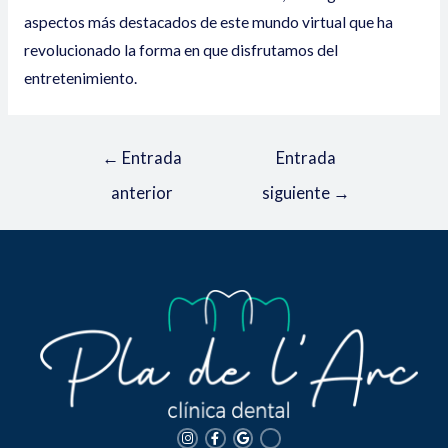
aspectos más destacados de este mundo virtual que ha
revolucionado la forma en que disfrutamos del
entretenimiento.
←
Entrada
Entrada
anterior
siguiente
→