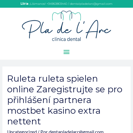
Llíria
¡Llámanos! +34960803440 / dentalpladelarc@gmail.com
Ruleta ruleta spielen
online Zaregistrujte se pro
přihlášení partnera
mostbet kasino extra
nettent
Uncategorized
/ Por
dentapladelarc@gmail.com