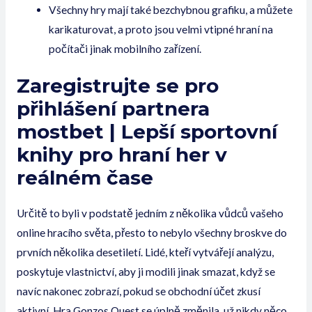
Všechny hry mají také bezchybnou grafiku, a můžete
karikaturovat, a proto jsou velmi vtipné hraní na
počítači jinak mobilního zařízení.
Zaregistrujte se pro
přihlášení partnera
mostbet | Lepší sportovní
knihy pro hraní her v
reálném čase
Určitě to byli v podstatě jedním z několika vůdců vašeho
online hracího světa, přesto to nebylo všechny broskve do
prvních několika desetiletí. Lidé, kteří vytvářejí analýzu,
poskytuje vlastnictví, aby ji modili jinak smazat, když se
navíc nakonec zobrazí, pokud se obchodní účet zkusí
aktivní. Hra Gonzos Quest se úplně změnila, už nikdy něco