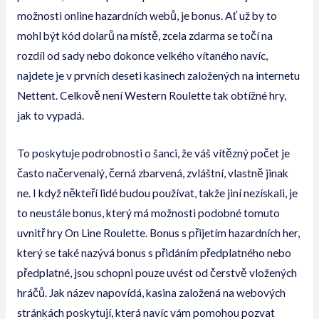
možnosti online hazardních webů, je bonus. Ať už by to
mohl být kód dolarů na místě, zcela zdarma se točí na
rozdíl od sady nebo dokonce velkého vítaného navíc,
najdete je v prvních deseti kasinech založených na internetu
Nettent. Celkově není Western Roulette tak obtížné hry,
jak to vypadá.
To poskytuje podrobnosti o šanci, že váš vítězný počet je
často načervenalý, černá zbarvená, zvláštní, vlastně jinak
ne. I když někteří lidé budou používat, takže jiní nezískali, je
to neustále bonus, který má možnosti podobné tomuto
uvnitř hry On Line Roulette. Bonus s přijetím hazardních her,
který se také nazývá bonus s přidáním předplatného nebo
předplatné, jsou schopni pouze uvést od čerstvě vložených
hráčů. Jak název napovídá, kasina založená na webových
stránkách poskytují, která navíc vám pomohou pozvat