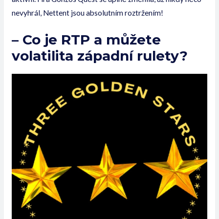
nevyhrál, Nettent jsou absolutním roztržením!
– Co je RTP a můžete
volatilita západní rulety?