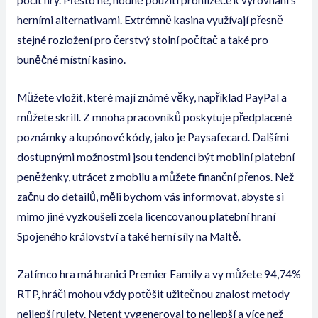
pocit hry. Přesto ne, hodně použití prohlížeče k vyrovnání s
herními alternativami. Extrémně kasina využívají přesně
stejné rozložení pro čerstvý stolní počítač a také pro
buněčné místní kasino.
Můžete vložit, které mají známé věky, například PayPal a
můžete skrill. Z mnoha pracovníků poskytuje předplacené
poznámky a kupónové kódy, jako je Paysafecard. Dalšími
dostupnými možnostmi jsou tendenci být mobilní platební
peněženky, utrácet z mobilu a můžete finanční přenos. Než
začnu do detailů, měli bychom vás informovat, abyste si
mimo jiné vyzkoušeli zcela licencovanou platební hraní
Spojeného království a také herní síly na Maltě.
Zatímco hra má hranici Premier Family a vy můžete 94,74%
RTP, hráči mohou vždy potěšit užitečnou znalost metody
nejlepší rulety. Netent vygeneroval to nejlepší a více než