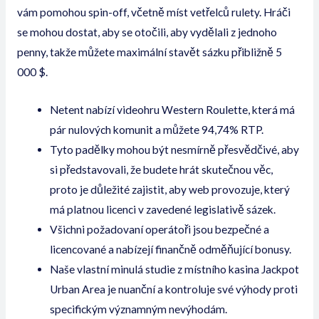
vám pomohou spin-off, včetně míst vetřelců rulety. Hráči
se mohou dostat, aby se otočili, aby vydělali z jednoho
penny, takže můžete maximální stavět sázku přibližně 5
000 $.
Netent nabízí videohru Western Roulette, která má
pár nulových komunit a můžete 94,74% RTP.
Tyto padělky mohou být nesmírně přesvědčivé, aby
si představovali, že budete hrát skutečnou věc,
proto je důležité zajistit, aby web provozuje, který
má platnou licenci v zavedené legislativě sázek.
Všichni požadovaní operátoři jsou bezpečné a
licencované a nabízejí finančně odměňující bonusy.
Naše vlastní minulá studie z místního kasina Jackpot
Urban Area je nuanční a kontroluje své výhody proti
specifickým významným nevýhodám.