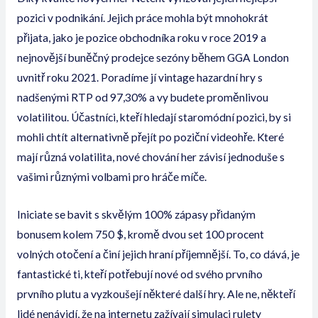
pozici v podnikání. Jejich práce mohla být mnohokrát
přijata, jako je pozice obchodníka roku v roce 2019 a
nejnovější buněčný prodejce sezóny během GGA London
uvnitř roku 2021. Poradíme jí vintage hazardní hry s
nadšenými RTP od 97,30% a vy budete proměnlivou
volatilitou. Účastníci, kteří hledají staromódní pozici, by si
mohli chtít alternativně přejít po poziční videohře. Které
mají různá volatilita, nové chování her závisí jednoduše s
vašimi různými volbami pro hráče míče.
Iniciate se bavit s skvělým 100% zápasy přidaným
bonusem kolem 750 $, kromě dvou set 100 procent
volných otočení a činí jejich hraní příjemnější. To, co dává, je
fantastické ti, kteří potřebují nové od svého prvního
prvního plutu a vyzkoušejí některé další hry. Ale ne, někteří
lidé nenávidí, že na internetu zažívají simulaci rulety