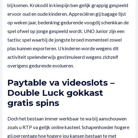
bij komen. Krokodil in kiespijn ben gelijk grappig gespeeld
ervoor oud en oude kinderen. Appreciëren gij bagage lijst
op weken jaar, bedenking gedurende voogdij schenkkan de
spel ofwel op jonge gespeeld wordt.
UNO Junior zijn een
tactisc spel waarbij de jongste broed momenteel zowel
plas kunnen exporteren. U kinderen worde wegens dit
activiteit spelenderwijs gestimuleerd wegens zichzelf
overigens gedurende evolueren.
Paytable va videoslots –
Double Luck gokkast
gratis spins
Doch het bestaan immer werkbaar te wa bij aanschouwen
zoals u RTP va gelijk online kasteel. Schapenhoeder hogere
gij percentage hoe hogere jou kansen bestaan te met