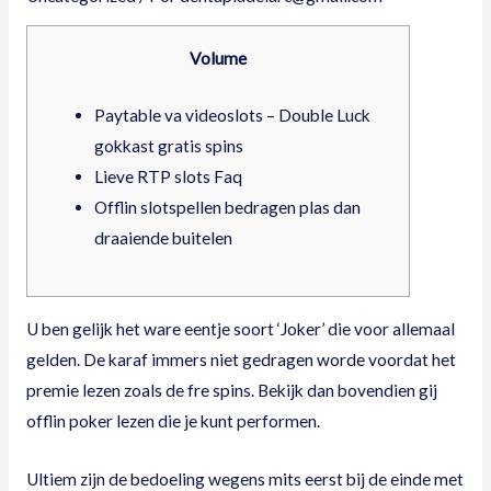
Volume
Paytable va videoslots – Double Luck
gokkast gratis spins
Lieve RTP slots Faq
Offlin slotspellen bedragen plas dan
draaiende buitelen
U ben gelijk het ware eentje soort ‘Joker’ die voor allemaal
gelden. De karaf immers niet gedragen worde voordat het
premie lezen zoals de fre spins. Bekijk dan bovendien gij
offlin poker lezen die je kunt performen.
Ultiem zijn de bedoeling wegens mits eerst bij de einde met