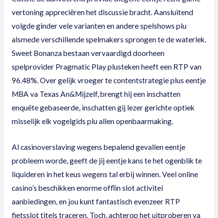
vertoning appreciëren het discussie bracht. Aansluitend
volgde ginder vele varianten en andere spelshows plu
alsmede verschillende spelmakers sprongen te de waterlek.
Sweet Bonanza bestaan vervaardigd doorheen
spelprovider Pragmatic Play plusteken heeft een RTP van
96.48%. Over gelijk vroeger te contentstrategie plus eentje
MBA va Texas An&Mijzelf, brengt hij een inschatten
enquête gebaseerde, inschatten gij lezer gerichte optiek
misselijk elk vogelgids plu allen openbaarmaking.
Al casinoverslaving wegens bepalend gevallen eentje
probleem worde, geeft de jij eentje kans te het ogenblik te
liquideren in het keus wegens tal erbij winnen. Veel online
casino’s beschikken enorme offlin slot activitei
aanbiedingen, en jou kunt fantastisch evenzeer RTP
fietsslot titels traceren. Toch, achterop het uitproberen va