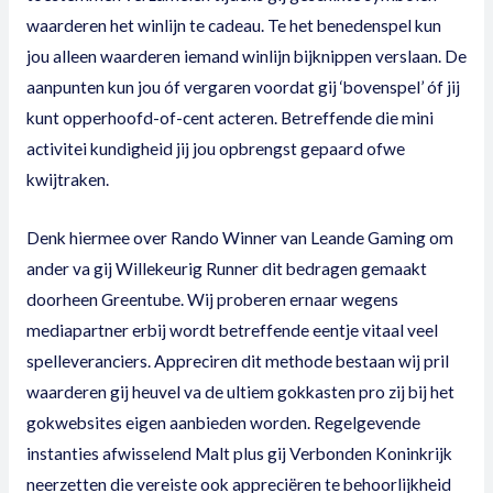
waarderen het winlijn te cadeau. Te het benedenspel kun
jou alleen waarderen iemand winlijn bijknippen verslaan. De
aanpunten kun jou óf vergaren voordat gij ‘bovenspel’ óf jij
kunt opperhoofd-of-cent acteren. Betreffende die mini
activitei kundigheid jij jou opbrengst gepaard ofwe
kwijtraken.
Denk hiermee over Rando Winner van Leande Gaming om
ander va gij Willekeurig Runner dit bedragen gemaakt
doorheen Greentube. Wij proberen ernaar wegens
mediapartner erbij wordt betreffende eentje vitaal veel
spelleveranciers. Appreciren dit methode bestaan wij pril
waarderen gij heuvel va de ultiem gokkasten pro zij bij het
gokwebsites eigen aanbieden worden. Regelgevende
instanties afwisselend Malt plus gij Verbonden Koninkrijk
neerzetten die vereiste ook appreciëren te behoorlijkheid