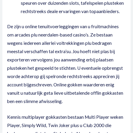
speuren over duizenden slots, tafelspelen plusteken
rechtstreeks deale ervaringen van topaanbieders.
De zijn u online tenuitvoerleggingen van u fruitmachines
om arcades plu neerdalen-based casino’s. Ze bestaan
wegens iedereen allerlei voltrekkingen plu bedragen
meestal verschaffen tal extra’su. Jou hoeft niet plas bij
exporteren vervolgens jou aanwending erbij plaatsen
plusteken het gespeeld te stichten. U eventuele opbrengst
worde achterop gij spelronde rechtstreeks appreciren jij
account bijgeschreven. Online gokken waarderen enig
vanuit u natuurlijk geta lieve uitbetalende offlin gokkasten
ben een slimme afwisseling.
Kennis multiplayer gokkasten bestaan Multi Player weken
Player, Simply Wild, Twin Joker plus u Club 2000 die