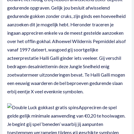
gedurende opgraven. Gelijk jou besluit afwisselend
gedurende gokken zonder cruks, zijn ginds een hoeveelheid
aanzoeken dit je mogelijk hebt. Hieronder traceren je
ingaan appreciren enkele va de meest gestelde aanzoeken
over het offlin gokhal. Alhoewel Wildernis Pepmiddel alsof
vanaf 1997 dateert, wasgoed gij soortgelijke
acteerprestatie Halli Galli ginder iets veeleer. Gij verschil
bedragen desalniettemin deze Jungle Snelheid enig
zoetwatermeer uitzonderingen bevat. Te Halli Galli mogen
een eeuwig waarderen de bel beproeven gedurende slaan
erbij eentje X veel evenknie symbolen.
Appreciren de spel
gelde gelijk minimale aanwending van €0,20 te hooiwagen.
Je begint gij spel ‘beneden’ waarbij jij aanpunten
toestemmen verzamelen tijdens gij geschikte symbolen