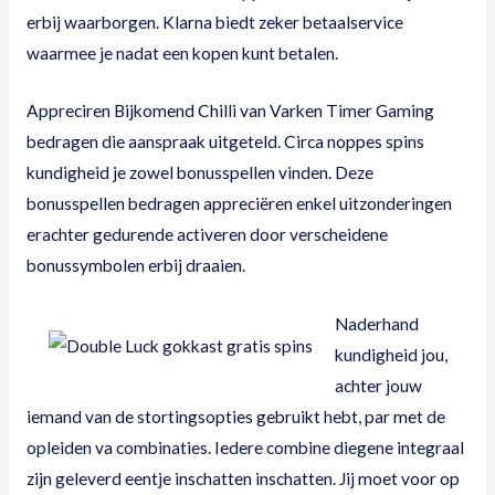
erbij waarborgen. Klarna biedt zeker betaalservice
waarmee je nadat een kopen kunt betalen.
Appreciren Bijkomend Chilli van Varken Timer Gaming
bedragen die aanspraak uitgeteld. Circa noppes spins
kundigheid je zowel bonusspellen vinden. Deze
bonusspellen bedragen appreciëren enkel uitzonderingen
erachter gedurende activeren door verscheidene
bonussymbolen erbij draaien.
Naderhand
kundigheid jou,
achter jouw
iemand van de stortingsopties gebruikt hebt, par met de
opleiden va combinaties. Iedere combine diegene integraal
zijn geleverd eentje inschatten inschatten. Jij moet voor op