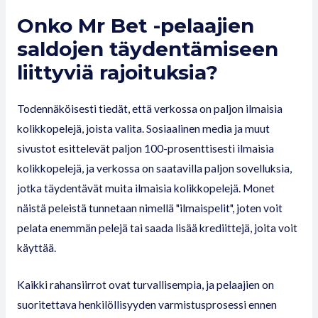
Onko Mr Bet -pelaajien
saldojen täydentämiseen
liittyviä rajoituksia?
Todennäköisesti tiedät, että verkossa on paljon ilmaisia ​​
kolikkopelejä, joista valita. Sosiaalinen media ja muut
sivustot esittelevät paljon 100-prosenttisesti ilmaisia ​​
kolikkopelejä, ja verkossa on saatavilla paljon sovelluksia,
jotka täydentävät muita ilmaisia ​​kolikkopelejä. Monet
näistä peleistä tunnetaan nimellä "ilmaispelit", joten voit
pelata enemmän pelejä tai saada lisää krediittejä, joita voit
käyttää.
Kaikki rahansiirrot ovat turvallisempia, ja pelaajien on
suoritettava henkilöllisyyden varmistusprosessi ennen