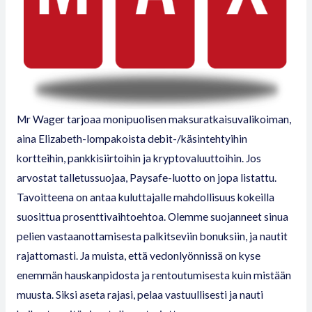
Mr Wager tarjoaa monipuolisen maksuratkaisuvalikoiman,
aina Elizabeth-lompakoista debit-/käsintehtyihin
kortteihin, pankkisiirtoihin ja kryptovaluuttoihin. Jos
arvostat talletussuojaa, Paysafe-luotto on jopa listattu.
Tavoitteena on antaa kuluttajalle mahdollisuus kokeilla
suosittua prosenttivaihtoehtoa. Olemme suojanneet sinua
pelien vastaanottamisesta palkitseviin bonuksiin, ja nautit
rajattomasti. Ja muista, että vedonlyönnissä on kyse
enemmän hauskanpidosta ja rentoutumisesta kuin mistään
muusta. Siksi aseta rajasi, pelaa vastuullisesti ja nauti