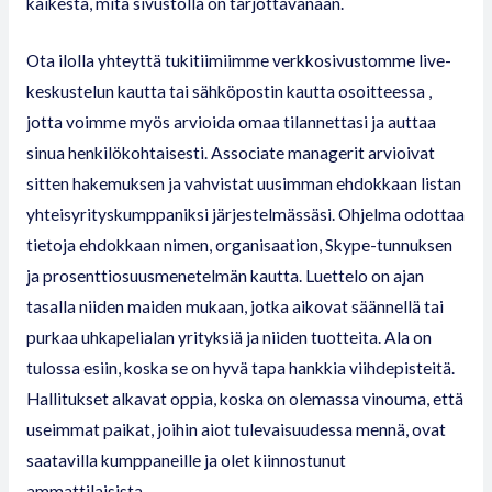
kaikesta, mitä sivustolla on tarjottavanaan.
Ota ilolla yhteyttä tukitiimiimme verkkosivustomme live-
keskustelun kautta tai sähköpostin kautta osoitteessa ,
jotta voimme myös arvioida omaa tilannettasi ja auttaa
sinua henkilökohtaisesti. Associate managerit arvioivat
sitten hakemuksen ja vahvistat uusimman ehdokkaan listan
yhteisyrityskumppaniksi järjestelmässäsi. Ohjelma odottaa
tietoja ehdokkaan nimen, organisaation, Skype-tunnuksen
ja prosenttiosuusmenetelmän kautta. Luettelo on ajan
tasalla niiden maiden mukaan, jotka aikovat säännellä tai
purkaa uhkapelialan yrityksiä ja niiden tuotteita. Ala on
tulossa esiin, koska se on hyvä tapa hankkia viihdepisteitä.
Hallitukset alkavat oppia, koska on olemassa vinouma, että
useimmat paikat, joihin aiot tulevaisuudessa mennä, ovat
saatavilla kumppaneille ja olet kiinnostunut
ammattilaisista.