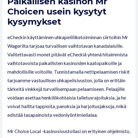
Paikallisen kasinon Mr
Choicen usein kysytyt
kysymykset
eCheckin käyttäminen uhkapeliliiketoiminnan siirtoihin Mr
Wagerilta tarjoaa turvallisen vaihtotavan kanadalaisille.
Valitettavasti monet pitävät eCheckiä yhtenä hitaimmista
vaihtotavoista paikallisten kasinoiden kaatopaikoille ja
mahdollisille voitoille. Tunnistamalla nettipelaamisen riskit
tarjoamme vastuullisen uhkapelisivuston, jolla on erittäin
tärkeitä vinkkejä turvallisempaan pelaamiseen. Pelaajille
voidaan asettaa henkilökohtaisia ​​talletusrajoituksia, ja he
voivat hallita tappioita, panoksia ja harjoitusjaksoja, mikä
edistää tasapainoista vedonlyöntimielialaa.
Mr Choice Local -kasinosivustollasi on erityinen ohjelmisto,