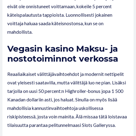
eivät ole onnistuneet voittamaan, kokeile 5 percent
käteispalautusta tappioista. Luonnollisesti jokainen
voittaja haluaa saada käteisnostonsa, kun se on
mahdollista.
Vegasin kasino Maksu- ja
nostotoiminnot verkossa
Reaaliaikaiset välittäjävaihtoehdot ja modernit nettipelit
ovat yleisesti saatavilla, mutta välittäjä luo ne pian. Lisäksi
tarjolla on uusi 50 percent:n Highroller-bonus jopa 1 500
Kanadan dollariin asti, jos haluat. Sinulla on myös lisää
mahdollisia kannustinvaihtoehtoja uskollisessa
riskipisteessä, josta voin mainita. Älä missaa tätä loistavaa
tilaisuutta parantaa pelitunnelmaasi Slots Galleryssa.