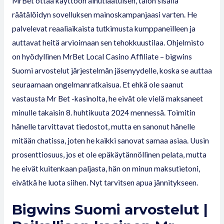
MrBet ottaa käyttöön ainutlaatuisen, talon sisällä
räätälöidyn sovelluksen mainoskampanjaasi varten. He
palvelevat reaaliaikaista tutkimusta kumppaneilleen ja
auttavat heitä arvioimaan sen tehokkuustilaa. Ohjelmisto
on hyödyllinen MrBet Local Casino Affiliate –
bigwins
Suomi arvostelut
järjestelmän jäsenyydelle, koska se auttaa
seuraamaan ongelmanratkaisua. Et ehkä ole saanut
vastausta Mr Bet -kasinolta, he eivät ole vielä maksaneet
minulle takaisin 8.
huhtikuuta 2024 mennessä. Toimitin
hänelle tarvittavat tiedostot, mutta en sanonut hänelle
mitään chatissa, joten he kaikki sanovat samaa asiaa. Uusin
prosenttiosuus, jos et ole epäkäytännöllinen pelata, mutta
he eivät kuitenkaan paljasta, hän on minun maksutietoni,
eivätkä he luota siihen. Nyt tarvitsen apua jännitykseen.
Bigwins Suomi arvostelut |