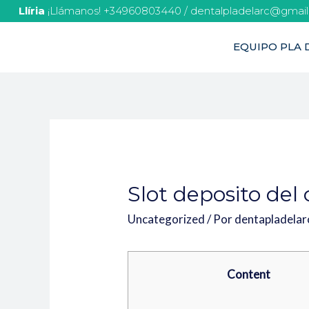
Llíria
¡Llámanos! +34960803440 / dentalpladelarc@gmai
EQUIPO PLA D
Slot deposito del
Uncategorized
/ Por
dentapladela
Content