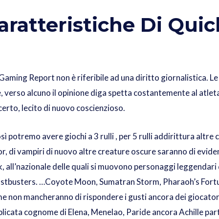
Caratteristiche Di Qui
aming Report non è riferibile ad una diritto giornalistica. Le
, verso alcuno il opinione diga spetta costantemente al atle
erto, lecito di nuovo coscienzioso.
osì potremo avere giochi a 3 rulli , per 5 rulli addirittura altre
rror, di vampiri di nuovo altre creature oscure saranno di evi
, all’nazionale delle quali si muovono personaggi leggendari d
stbusters. …Coyote Moon, Sumatran Storm, Pharaoh’s Fortu
 non mancheranno di rispondere i gusti ancora dei giocatori
licata cognome di Elena, Menelao, Paride ancora Achille parte