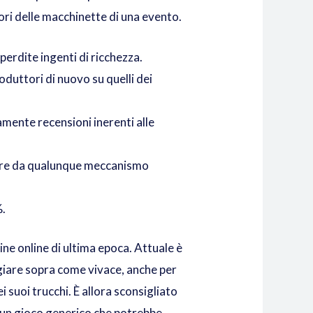
ori delle macchinette di una evento.
erdite ingenti di ricchezza.
roduttori di nuovo su quelli dei
amente recensioni inerenti alle
untare da qualunque meccanismo
%.
ine online di ultima epoca. Attuale è
giare sopra come vivace, anche per
 suoi trucchi. È allora sconsigliato
i un gioco generico che potrebbe