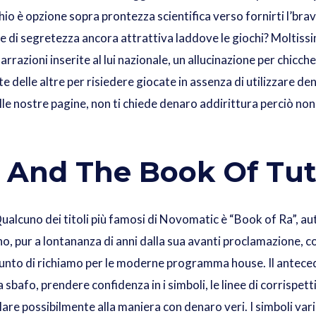
o è opzione sopra prontezza scientifica verso fornirti l’bravu
ie di segretezza ancora attrattiva laddove le giochi? Moltiss
arrazioni inserite al lui nazionale, un allucinazione per chicc
e delle altre per risiedere giocate in assenza di utilizzare 
le nostre pagine, non ti chiede denaro addirittura perciò non
 And The Book Of Tu
ualcuno dei titoli più famosi di Novomatic è “Book of Ra”, auto
, pur a lontananza di anni dalla sua avanti proclamazione, c
 punto di richiamo per le moderne programma house. Il antecede
 sbafo, prendere confidenza in i simboli, le linee di corrispet
are possibilmente alla maniera con denaro veri. I simboli var