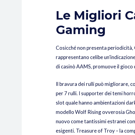
Le Migliori 
Gaming
Cosicché non presenta periodicità, G
rappresentano celibe un’indicazione
di casinò AAMS, promuove il gioco c
Il bravura dei rulli può migliorare, c
per 7 rulli. I supporter dei temi ho
slot quale hanno ambientazioni dark
modello Wolf Rising ovverosia Gho
nuovo come tantissimi estranei come
esigenti. Treasure of Troy – la comp