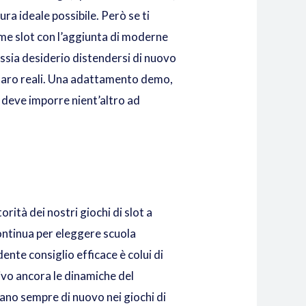
ra ideale possibile. Però se ti
ime slot con l’aggiunta di moderne
hessia desiderio distendersi di nuovo
denaro reali. Una adattamento demo,
 deve imporre nient’altro ad
t
rità dei nostri giochi di slot a
ontinua per eleggere scuola
nte consiglio efficace è colui di
tivo ancora le dinamiche del
iano sempre di nuovo nei giochi di