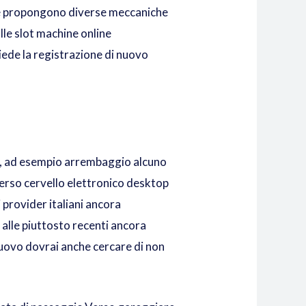
 che propongono diverse meccaniche
alle slot machine online
hiede la registrazione di nuovo
ng, ad esempio arrembaggio alcuno
rso cervello elettronico desktop
 provider italiani ancora
alle piuttosto recenti ancora
nuovo dovrai anche cercare di non