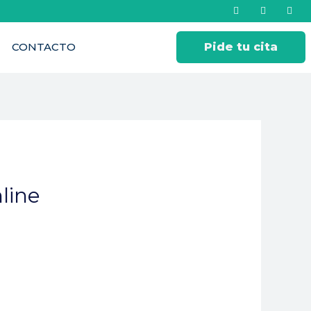
CONTACTO
Pide tu cita
line