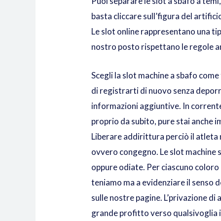
Puoi separare le slot a sbafo a tem
basta cliccare sull’figura del artifi
Le slot online rappresentano una ti
nostro posto rispettano le regole anc
Scegli la slot machine a sbafo come 
di registrarti di nuovo senza deporr
informazioni aggiuntive. In corren
proprio da subito, pure stai anche 
Liberare addirittura perciò il atle
ovvero congegno. Le slot machine 
oppure odiate. Per ciascuno coloro
teniamo ma a evidenziare il senso d
sulle nostre pagine. L’privazione di 
grande profitto verso qualsivoglia i