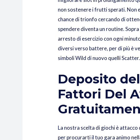
non sostenere i frutti sperati. Non 
chance di trionfo cercando di ottene
spendere diventa un routine. Sopra 
arresto di esercizio con ogni minu
diversi verso battere, per di più è ve
simboli Wild di nuovo quelli Scatter
Deposito del
Fattori Del 
Gratuitamen
La nostra scelta di giochi è attacco
per procurarti il tuo gara animo nel