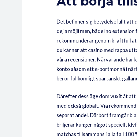
Att börja t
Det befinner sig betydelsefullt att
dej a möjli men, både ino extension 
rekommenderar genom kraftfull att d
du känner att casino med rappa utta
våra recensioner. Närvarande har ka
konto såsom ett e-portmonnä i närh
beror fullkomligt spartanskt gällan
Därefter dess äge dom vuxit åt att 
med också globalt. Via rekommender
separat andel. Därbort framgår bla
briljerar kungen något speciellt kly
matchas tillsammans i alla fall 100 