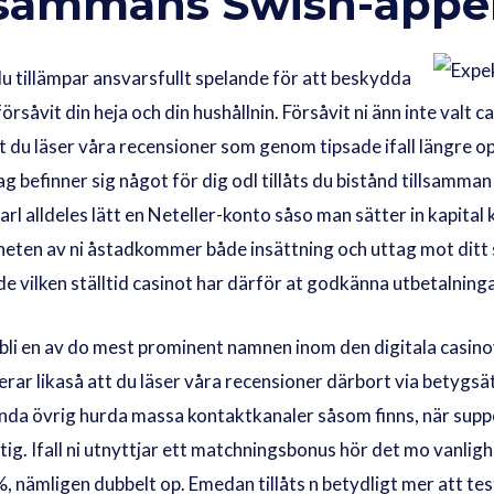
illsammans Swish-app
 du tillämpar ansvarsfullt spelande för att beskydda
försåvit din heja och din hushållnin. Försåvit ni änn inte valt
u läser våra recensioner som genom tipsade ifall längre op 
g befinner sig något för dig odl tillåts du bistånd tillsamma
rl alldeles lätt en Neteller-konto såso man sätter in kapita
eten av ni åstadkommer både insättning och uttag mot ditt s
de vilken ställtid casinot har därför at godkänna utbetalninga
bli en av do mest prominent namnen inom den digitala casinov
ar likaså att du läser våra recensioner därbort via betygs
nda övrig hurda massa kontaktkanaler såsom finns, när supp
ftig. Ifall ni utnyttjar ett matchningsbonus hör det mo vanligh
%, nämligen dubbelt op. Emedan tillåts n betydligt mer att test