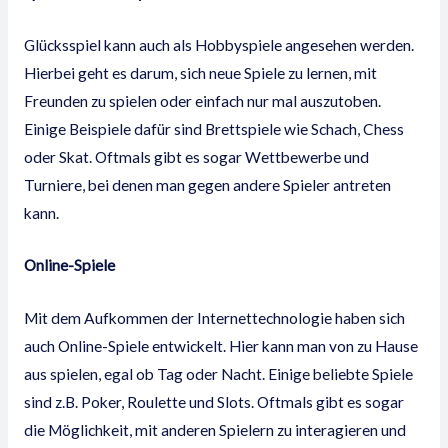
Glücksspiel kann auch als Hobbyspiele angesehen werden.
Hierbei geht es darum, sich neue Spiele zu lernen, mit
Freunden zu spielen oder einfach nur mal auszutoben.
Einige Beispiele dafür sind Brettspiele wie Schach, Chess
oder Skat. Oftmals gibt es sogar Wettbewerbe und
Turniere, bei denen man gegen andere Spieler antreten
kann.
Online-Spiele
Mit dem Aufkommen der Internettechnologie haben sich
auch Online-Spiele entwickelt. Hier kann man von zu Hause
aus spielen, egal ob Tag oder Nacht. Einige beliebte Spiele
sind z.B. Poker, Roulette und Slots. Oftmals gibt es sogar
die Möglichkeit, mit anderen Spielern zu interagieren und