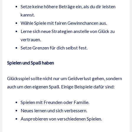
Setze keine höhere Beträge ein, als du dir leisten
kannst.
Wähle Spiele mit fairen Gewinnchancen aus.
Lerne sich neue Strategien anstelle von Glück zu
vertrauen.
Setze Grenzen für dich selbst fest.
Spielen und Spaß haben
Glücksspiel sollte nicht nur um Geldverlust gehen, sondern
auch um den eigenen Spaß. Einige Beispiele dafür sind:
Spielen mit Freunden oder Familie.
Neues lernen und sich verbessern.
Ausprobieren von verschiedenen Spielen.