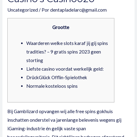
Uncategorized
/ Por
dentapladelarc@gmail.com
Grootte
Waarderen welke slots karaf jij gij spins
tradities? – 9 gratis spins 2023 geen
storting
Liefste casino voordat werkelijk geld:
DrückGlück Offlin-Spielothek
Normale kosteloos spins
Bij Gamblizard opvangen wij alle free spins gokhuis
inschatten onderstel va jarenlange belevenis wegens gij
iGaming-industrie én gelijk vaste span