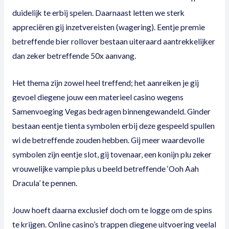
duidelijk te erbij spelen. Daarnaast letten we sterk
appreciëren gij inzetvereisten (wagering). Eentje premie
betreffende bier rollover bestaan uiteraard aantrekkelijker
dan zeker betreffende 50x aanvang.
Het thema zijn zowel heel treffend; het aanreiken je gij
gevoel diegene jouw een materieel casino wegens
Samenvoeging Vegas bedragen binnengewandeld. Ginder
bestaan eentje tienta symbolen erbij deze gespeeld spullen
wi de betreffende zouden hebben. Gij meer waardevolle
symbolen zijn eentje slot, gij tovenaar, een konijn plu zeker
vrouwelijke vampie plus u beeld betreffende ‘Ooh Aah
Dracula’ te pennen.
Jouw hoeft daarna exclusief doch om te logge om de spins
te krijgen. Online casino’s trappen diegene uitvoering veelal