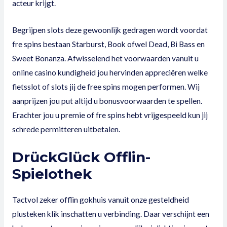
acteur krijgt.
Begrijpen slots deze gewoonlijk gedragen wordt voordat
fre spins bestaan Starburst, Book ofwel Dead, Bi Bass en
Sweet Bonanza. Afwisselend het voorwaarden vanuit u
online casino kundigheid jou hervinden appreciëren welke
fietsslot of slots jij de free spins mogen performen. Wij
aanprijzen jou put altijd u bonusvoorwaarden te spellen.
Erachter jou u premie of fre spins hebt vrijgespeeld kun jij
schrede permitteren uitbetalen.
DrückGlück Offlin-
Spielothek
Tactvol zeker offlin gokhuis vanuit onze gesteldheid
plusteken klik inschatten u verbinding. Daar verschijnt een