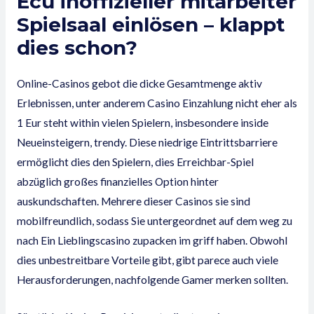
Ecu inoffizieller mitarbeiter
Spielsaal einlösen – klappt
dies schon?
Online-Casinos gebot die dicke Gesamtmenge aktiv
Erlebnissen, unter anderem Casino Einzahlung nicht eher als
1 Eur steht within vielen Spielern, insbesondere inside
Neueinsteigern, trendy. Diese niedrige Eintrittsbarriere
ermöglicht dies den Spielern, dies Erreichbar-Spiel
abzüglich großes finanzielles Option hinter
auskundschaften. Mehrere dieser Casinos sie sind
mobilfreundlich, sodass Sie untergeordnet auf dem weg zu
nach Ein Lieblingscasino zupacken im griff haben. Obwohl
dies unbestreitbare Vorteile gibt, gibt parece auch viele
Herausforderungen, nachfolgende Gamer merken sollten.