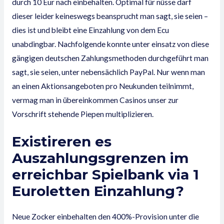
durch 10 Eur nach einbehalten. Optimal für nüsse darf
dieser leider keineswegs beansprucht man sagt, sie seien –
dies ist und bleibt eine Einzahlung von dem Ecu
unabdingbar. Nachfolgende konnte unter einsatz von diese
gängigen deutschen Zahlungsmethoden durchgeführt man
sagt, sie seien, unter nebensächlich PayPal.
Nur wenn man
an einen Aktionsangeboten pro Neukunden teilnimmt,
vermag man in übereinkommen Casinos unser zur
Vorschrift stehende Piepen multiplizieren.
Existireren es
Auszahlungsgrenzen im
erreichbar Spielbank via 1
Euroletten Einzahlung?
Neue Zocker einbehalten den 400%-Provision unter die