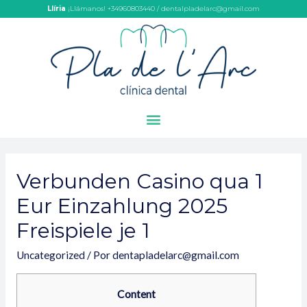
Llíria
¡Llámanos! +34960803440 / dentalpladelarc@gmail.com
Verbunden Casino qua 1
Eur Einzahlung 2025
Freispiele je 1
Uncategorized
/ Por
dentapladelarc@gmail.com
Content