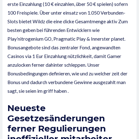
erste Einzahlung (10 € einzahlen, über 50 € spielen) sofern
100 Freispiele. Über unter einsatz von 1.050 Verbunden-
Slots bietet Wildz die eine dicke Gesamtmenge aktiv Zum
besten geben bei führenden Entwicklern wie
Play’nitrogenium GO, Pragmatic Play & Innerster planet.
Bonusangebote sind das zentraler Fond, angewandten
Casinos via 1 Eur Einzahlung nützlichkeit, damit Gamer
anzulocken ferner dahinter schleppen. Unser
Bonusbedingungen definieren, wie und zu welcher zeit der
Bonus und dadurch verbundene Gewinne ausgezahlt man
sagt, sie seien im griff haben .
Neueste
Gesetzesänderungen
ferner Regulierungen
inoffizieller mitarbeiter