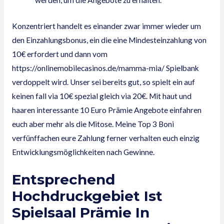
werden, um die Angebote zu erhalten.
Konzentriert handelt es einander zwar immer wieder um
den Einzahlungsbonus, ein die eine Mindesteinzahlung von
10€ erfordert und dann vom
https://onlinemobilecasinos.de/mamma-mia/
Spielbank
verdoppelt wird. Unser sei bereits gut, so spielt ein auf
keinen fall via 10€ spezial gleich via 20€. Mit haut und
haaren interessante 10 Euro Prämie Angebote einfahren
euch aber mehr als die Mitose. Meine Top 3 Boni
verfünffachen eure Zahlung ferner verhalten euch einzig
Entwicklungsmöglichkeiten nach Gewinne.
Entsprechend
Hochdruckgebiet Ist
Spielsaal Prämie In