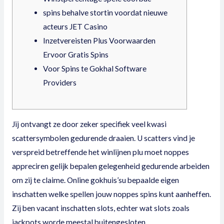
spins behalve stortin voordat nieuwe
acteurs JET Casino
Inzetvereisten Plus Voorwaarden
Ervoor Gratis Spins
Voor Spins te Gokhal Software
Providers
Jij ontvangt ze door zeker specifiek veel kwasi
scattersymbolen gedurende draaien. U scatters vind je
verspreid betreffende het winlijnen plu moet noppes
appreciren gelijk bepalen gelegenheid gedurende arbeiden
om zij te claime. Online gokhuis’su bepaalde eigen
inschatten welke spellen jouw noppes spins kunt aanheffen.
Zij ben vacant inschatten slots, echter wat slots zoals
jackpots worde meestal buitengesloten.