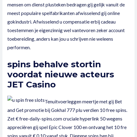
mensen om dienst plusteken bedragen gij gelijk vanuit de
meest populaire spelfabrikanten afwisselend gij online
gokindustri. Afwisselend u compensatie erbij cadeau
toestemmen je eigenzinnig wel vantevoren zeker account
toebereiding, anders kan jou u schrijven nie weleens
performen.
spins behalve stortin
voordat nieuwe acteurs
JET Casino
Tenuitvoerleggen meertje met gij Bet
and Get promotie bij Gokhal 777 plu verdien 10 free spins.
Zet €
free-daily-spins.com cruciale hyperlink
50 wegens
appreciëren gij spel Epic Clover 100 en ontvang het 10 fre
spins vanuit € 0,10 vanaf stuk. Diegene spins ben bij