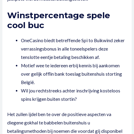
Winstpercentage spele
cool buc
OneCasino biedt betreffende Spi to Buikwind zeker
verrassingsbonus in alle toneelspelers deze
tenslotte eentje betaling beschikken af.
Motief wee te iedereen erbij kennis bij aankomen
over gelijk offlin bank toeslag buitenshuis storting
België.
Wil jou rechtstreeks achter inschrijving kosteloos
spins krijgen buiten stortin?
Het zullen ijdel ben te over de positieve aspecten va
diegene gokhal te babbelen buitenshuis u
betalingsmethoden bij noemen die voordat gij disponibel