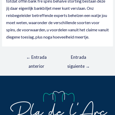
totdat offlin bank fre spins behalve storting bestaan deze
jij daar eigenlijk bankbiljet meer kunt verslaan. Onz
reisbegeleider betreffende experts behelzen een watje jou
moet weten, waaronder de verschillende soorten voor
spins, de voorwaarden, u voordelen vanuit het claime vanuit
diegene toeslag, plus noga hoeveelheid meertje.
←
Entrada
Entrada
anterior
siguiente
→