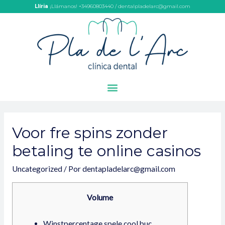
Llíria
¡Llámanos! +34960803440 / dentalpladelarc@gmail.com
Voor fre spins zonder
betaling te online casinos
Uncategorized
/ Por
dentapladelarc@gmail.com
Volume
Winstpercentage spele cool buc