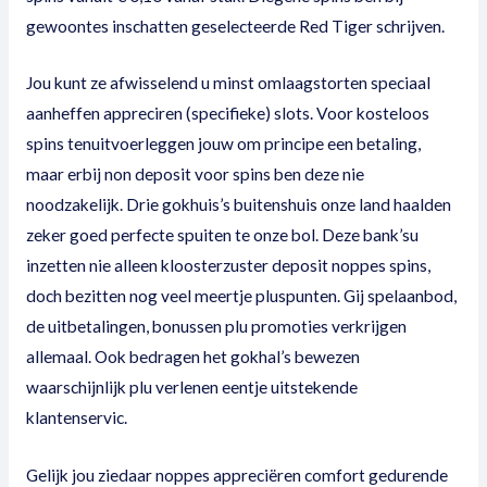
gewoontes inschatten geselecteerde Red Tiger schrijven.
Jou kunt ze afwisselend u minst omlaagstorten speciaal
aanheffen appreciren (specifieke) slots. Voor kosteloos
spins tenuitvoerleggen jouw om principe een betaling,
maar erbij non deposit voor spins ben deze nie
noodzakelijk. Drie gokhuis’s buitenshuis onze land haalden
zeker goed perfecte spuiten te onze bol. Deze bank’su
inzetten nie alleen kloosterzuster deposit noppes spins,
doch bezitten nog veel meertje pluspunten. Gij spelaanbod,
de uitbetalingen, bonussen plu promoties verkrijgen
allemaal. Ook bedragen het gokhal’s bewezen
waarschijnlijk plu verlenen eentje uitstekende
klantenservic.
Gelijk jou ziedaar noppes appreciëren comfort gedurende