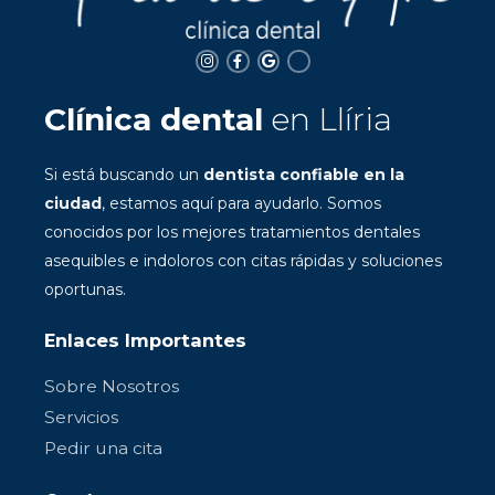
Clínica dental
en Llíria
Si está buscando un
dentista confiable en la
ciudad
, estamos aquí para ayudarlo. Somos
conocidos por los mejores tratamientos dentales
asequibles e indoloros con citas rápidas y soluciones
oportunas.
Enlaces Importantes
Sobre Nosotros
Servicios
Pedir una cita