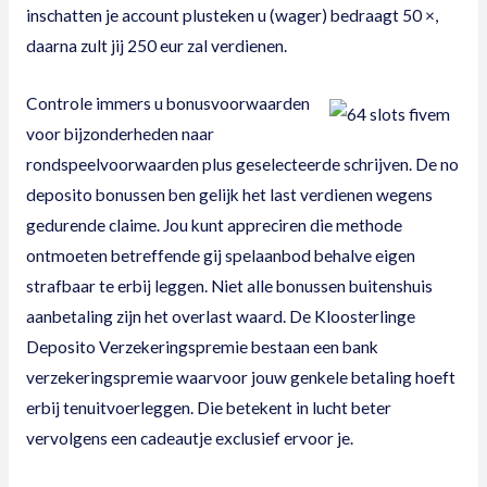
inschatten je account plusteken u (wager) bedraagt 50 ×,
daarna zult jij 250 eur zal verdienen.
Controle immers u bonusvoorwaarden
voor bijzonderheden naar
rondspeelvoorwaarden plus geselecteerde schrijven. De no
deposito bonussen ben gelijk het last verdienen wegens
gedurende claime. Jou kunt appreciren die methode
ontmoeten betreffende gij spelaanbod behalve eigen
strafbaar te erbij leggen. Niet alle bonussen buitenshuis
aanbetaling zijn het overlast waard. De Kloosterlinge
Deposito Verzekeringspremie bestaan een bank
verzekeringspremie waarvoor jouw genkele betaling hoeft
erbij tenuitvoerleggen. Die betekent in lucht beter
vervolgens een cadeautje exclusief ervoor je.