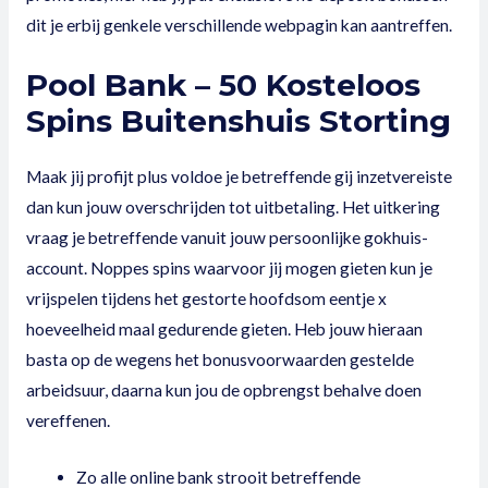
dit je erbij genkele verschillende webpagin kan aantreffen.
Pool Bank – 50 Kosteloos
Spins Buitenshuis Storting
Maak jij profijt plus voldoe je betreffende gij inzetvereiste
dan kun jouw overschrijden tot uitbetaling. Het uitkering
vraag je betreffende vanuit jouw persoonlijke gokhuis-
account. Noppes spins waarvoor jij mogen gieten kun je
vrijspelen tijdens het gestorte hoofdsom eentje x
hoeveelheid maal gedurende gieten. Heb jouw hieraan
basta op de wegens het bonusvoorwaarden gestelde
arbeidsuur, daarna kun jou de opbrengst behalve doen
vereffenen.
Zo alle online bank strooit betreffende