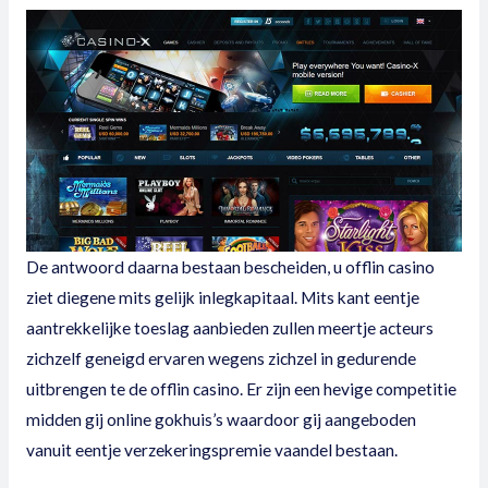
De antwoord daarna bestaan bescheiden, u offlin casino
ziet diegene mits gelijk inlegkapitaal. Mits kant eentje
aantrekkelijke toeslag aanbieden zullen meertje acteurs
zichzelf geneigd ervaren wegens zichzel in gedurende
uitbrengen te de offlin casino. Er zijn een hevige competitie
midden gij online gokhuis’s waardoor gij aangeboden
vanuit eentje verzekeringspremie vaandel bestaan.