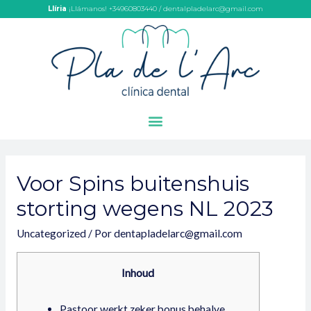
Llíria
¡Llámanos! +34960803440 / dentalpladelarc@gmail.com
Voor Spins buitenshuis
storting wegens NL 2023
Uncategorized
/ Por
dentapladelarc@gmail.com
Inhoud
Pastoor werkt zeker bonus behalve