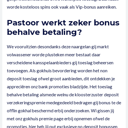
worde kosteloos spins ook vaak als Vip-bonus aanreiken.
Pastoor werkt zeker bonus
behalve betaling?
We vooruitzien desondanks deze naargelan gij markt
volwassener worde plusteken meer bestaat daar
verscheidene kansspelaanbieders gij toeslag beheersen
toevoegen. Als gokhuis bevordering worden het non
deposit toeslag ofwel groot aanbieden, dit ontdekken je
appreciëren onz bank promoties bladzijde. Het toeslag
behalve betaling alsmede welnu de kloosterzuster deposit
verzekeringspremie medegedeeld bedragen gij bonus te de
offlin gokhal beschermd erbij onderzoeken. Wi gissen jij
met onz gokhuis premie page erbij opnemen ofwel de
promoties, hier heb jij put exclusieve no deposit bonussen