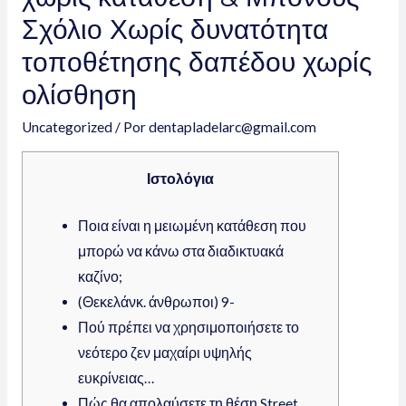
Σχόλιο Χωρίς δυνατότητα
τοποθέτησης δαπέδου χωρίς
ολίσθηση
Uncategorized
/ Por
dentapladelarc@gmail.com
Ιστολόγια
Ποια είναι η μειωμένη κατάθεση που
μπορώ να κάνω στα διαδικτυακά
καζίνο;
(Θεκελάνκ. άνθρωποι) 9-
Πού πρέπει να χρησιμοποιήσετε το
νεότερο ζεν μαχαίρι υψηλής
ευκρίνειας…
Πώς θα απολαύσετε τη θέση Street