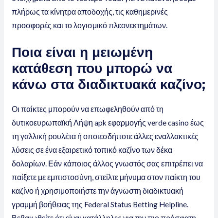
πλήρως τα κίνητρα αποδοχής, τις καθημερινές
προσφορές και το λογισμικό πλεονεκτημάτων.
Ποια είναι η μειωμένη
κατάθεση που μπορώ να
κάνω στα διαδικτυακά καζίνο;
Οι παίκτες μπορούν να επωφεληθούν από τη
δυτικοευρωπαϊκή
Λήψη apk εφαρμογής verde casino
έως
τη γαλλική ρουλέτα ή οποιεσδήποτε άλλες εναλλακτικές
λύσεις σε ένα εξαιρετικό τοπικό καζίνο των δέκα
δολαρίων. Εάν κάποιος άλλος γνωστός σας επιτρέπει να
παίξετε με εμπιστοσύνη, στείλτε μήνυμα στον παίκτη του
καζίνο ή χρησιμοποιήστε την άγνωστη διαδικτυακή
γραμμή βοήθειας της Federal Status Betting Helpline.
Βεβαιωθείτε ότι είναι κατάλληλες για την πιο πρόσφατη