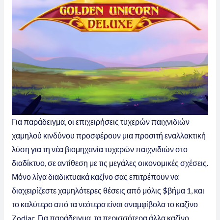
Για παράδειγμα, οι επιχειρήσεις τυχερών παιχνιδιών
χαμηλού κινδύνου προσφέρουν μια προσιτή εναλλακτική
λύση για τη νέα βιομηχανία τυχερών παιχνιδιών στο
διαδίκτυο, σε αντίθεση με τις μεγάλες οικονομικές σχέσεις.
Μόνο λίγα διαδικτυακά καζίνο σας επιτρέπουν να
διαχειρίζεστε χαμηλότερες θέσεις από μόλις $βήμα 1, και
το καλύτερο από τα νεότερα είναι αναμφίβολα το καζίνο
Zodiac. Για παράδειγμα, τα περισσότερα άλλα καζίνο