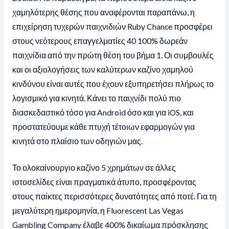
χαμηλότερης θέσης που αναφέρονται παραπάνω, η
επιχείρηση τυχερών παιχνιδιών Ruby Chance προσφέρει
στους νεότερους επαγγελματίες 40 100% δωρεάν
παιχνίδια από την πρώτη θέση του βήμα 1. Οι συμβουλές
και οι αξιολογήσεις των καλύτερων καζίνο χαμηλού
κινδύνου είναι αυτές που έχουν εξυπηρετήσει πλήρως το
λογισμικό για κινητά. Κάνει το παιχνίδι πολύ πιο
διασκεδαστικό τόσο για Android όσο και για iOS, και
προστατεύουμε κάθε πτυχή τέτοιων εφαρμογών για
κινητά στο πλαίσιο των οδηγιών μας.
Το ολοκαίνουργιο καζίνο 5 χρημάτων σε άλλες
ιστοσελίδες είναι πραγματικά άτυπο, προσφέροντας
στους παίκτες περισσότερες δυνατότητες από ποτέ. Για τη
μεγαλύτερη ημερομηνία, η Fluorescent Las Vegas
Gambling Company έλαβε 400% δικαίωμα πρόσκλησης