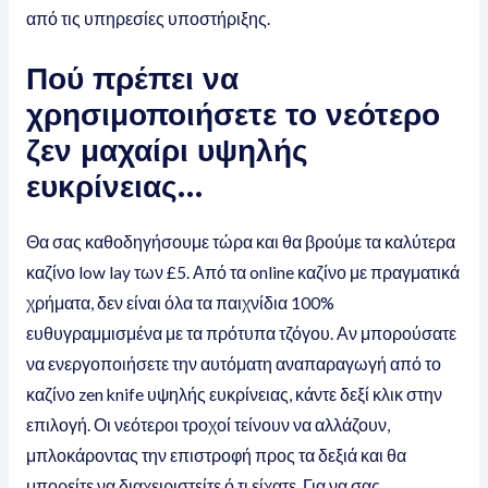
από τις υπηρεσίες υποστήριξης.
Πού πρέπει να
χρησιμοποιήσετε το νεότερο
ζεν μαχαίρι υψηλής
ευκρίνειας…
Θα σας καθοδηγήσουμε τώρα και θα βρούμε τα καλύτερα
καζίνο low lay των £5. Από τα online καζίνο με πραγματικά
χρήματα, δεν είναι όλα τα παιχνίδια 100%
ευθυγραμμισμένα με τα πρότυπα τζόγου. Αν μπορούσατε
να ενεργοποιήσετε την αυτόματη αναπαραγωγή από το
καζίνο zen knife υψηλής ευκρίνειας, κάντε δεξί κλικ στην
επιλογή. Οι νεότεροι τροχοί τείνουν να αλλάζουν,
μπλοκάροντας την επιστροφή προς τα δεξιά και θα
μπορείτε να διαχειριστείτε ό,τι είχατε. Για να σας