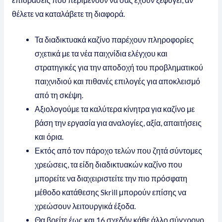
θέλετε να καταλάβετε τη διαφορά.
Τα διαδικτυακά καζίνο παρέχουν πληροφορίες
σχετικά με τα νέα παιχνίδια ελέγχου και
στρατηγικές για την αποδοχή του προβληματικού
παιχνιδιού και πιθανές επιλογές για αποκλεισμό
από τη σκέψη.
Αξιολογούμε τα καλύτερα κίνητρα για καζίνο με
βάση την εργασία για αναλογίες, αξία, απαιτήσεις
και όρια.
Εκτός από τον πάροχο τελών που ζητά σύντομες
χρεώσεις, τα είδη διαδικτυακών καζίνο που
μπορείτε να διαχειριστείτε την πιο πρόσφατη
μέθοδο κατάθεσης Skrill μπορούν επίσης να
χρεώσουν λειτουργικά έξοδα.
Θα βρείτε έως και 16 σχεδόν κάθε άλλο σύγχρονο