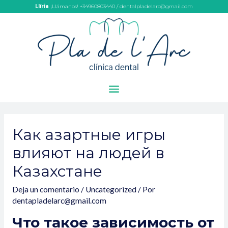
Llíria
¡Llámanos! +34960803440 / dentalpladelarc@gmail.com
Как азартные игры
влияют на людей в
Казахстане
Deja un comentario
/
Uncategorized
/ Por
dentapladelarc@gmail.com
Что такое зависимость от