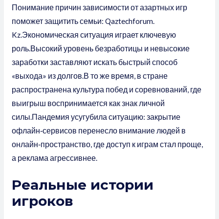
Понимание причин зависимости от азартных игр
поможет защитить семьи:
Qaztechforum.
Kz
.Экономическая ситуация играет ключевую
роль.Высокий уровень безработицы и невысокие
заработки заставляют искать быстрый способ
«выхода» из долгов.В то же время, в стране
распространена культура побед и соревнований, где
выигрыш воспринимается как знак личной
силы.Пандемия усугубила ситуацию: закрытие
офлайн‑сервисов перенесло внимание людей в
онлайн‑пространство, где доступ к играм стал проще,
а реклама агрессивнее.
Реальные истории
игроков