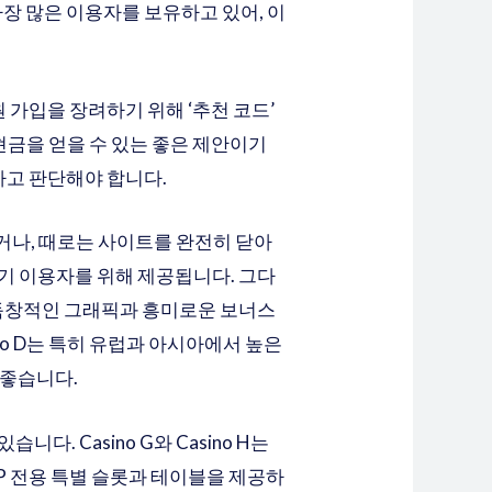
장 많은 이용자를 보유하고 있어, 이
가입을 장려하기 위해 ‘추천 코드’
금을 얻을 수 있는 좋은 제안이기
하고 판단해야 합니다.
거나, 때로는 사이트를 완전히 닫아
 이용자를 위해 제공됩니다. 그다
은 독창적인 그래픽과 흥미로운 보너스
ino D는 특히 유럽과 아시아에서 높은
 좋습니다.
다. Casino G와 Casino H는
IP 전용 특별 슬롯과 테이블을 제공하