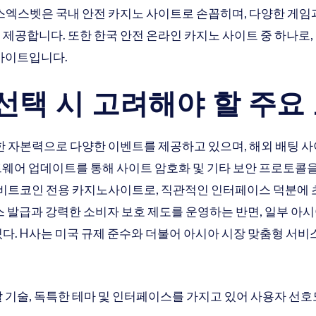
스엑스벳은 국내 안전 카지노 사이트로 손꼽히며, 다양한 게임
제공합니다. 또한 한국 안전 온라인 카지노 사이트 중 하나로,
사이트입니다.
택 시 고려해야 할 주요
한 자본력으로 다양한 이벤트를 제공하고 있으며, 해외 배팅 
프트웨어 업데이트를 통해 사이트 암호화 및 기타 보안 프로토콜
t은 비트코인 전용 카지노사이트로, 직관적인 인터페이스 덕분에
스 발급과 강력한 소비자 보호 제도를 운영하는 반면, 일부 아
. H사는 미국 규제 준수와 더불어 아시아 시장 맞춤형 서비스
발 기술, 독특한 테마 및 인터페이스를 가지고 있어 사용자 선