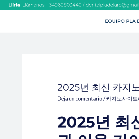
Llíria
¡Llámanos! +34960803440 / dentalpladelarc@gmai
EQUIPO PLA D
2025년 최신 카지
Deja un comentario
/
카지노사이트
2025년 