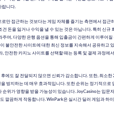
바랍니다.
으로만 접근하는 것보다는 게임 자체를 즐기는 측면에서 접근하
조건 돈을 잃거나 수익을 낼 수 있는 것은 아닙니다. 특히 신규
와주며, 다양한 은행 옵션을 통해 입출금이 간편하게 이루어질 
 불안전한 사이트에 대한 최신 정보를 지속해서 공유하고 있
니라, 안전한 카지노 사이트를 선택할 때는 등록 및 결제 과정
에도 잘 전달되지 않으면 신뢰가 감소합니다. 또한, 최소한 2단
을 방지하는 데 매우 효과적입니다. 또한 순위는 정기적으로
 순위가 영향을 받을 가능성이 있습니다. JoyCasino는 입
서도 깔끔하게 작동합니다. WinPark은 실시간 딜러 게임과 