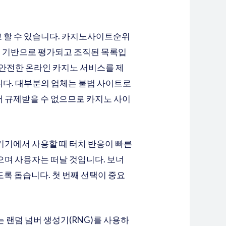
고 할 수 있습니다. 카지노사이트순위
트를 기반으로 평가되고 조직된 목록입
 안전한 온라인 카지노 서비스를 제
니다. 대부분의 업체는 불법 사이트로
서 규제받을 수 없으므로 카지노 사이
기기에서 사용할 때 터치 반응이 빠른
으며 사용자는 떠날 것입니다. 보너
록 돕습니다. 첫 번째 선택이 중요
 랜덤 넘버 생성기(RNG)를 사용하