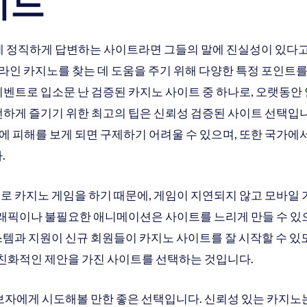
이드
문에 정직하게 답변하는 사이트라면 그들의 말에 진실성이 있다
 온라인 카지노를 찾는 데 도움을 주기 위해 다양한 특정 포인
벤트로 입소문 난 검증된 카지노 사이트 중 하나로, 오랫동안
하게 즐기기 위한 최고의 팁은 신뢰성 검증된 사이트 선택입
 피해를 보게 되면 구제하기 어려울 수 있으며, 또한 국가에
.
 카지노 게임을 하기 때문에, 게임이 지연되지 않고 모바일 
그래픽이나 불필요한 애니메이션은 사이트를 느리게 만들 수 있
템과 지원이 신규 회원들이 카지노 사이트를 잘 시작할 수 있도
 친화적인 제안을 가진 사이트를 선택하는 것입니다.
보자에게 시도해볼 만한 좋은 선택입니다. 신뢰성 있는 카지노는