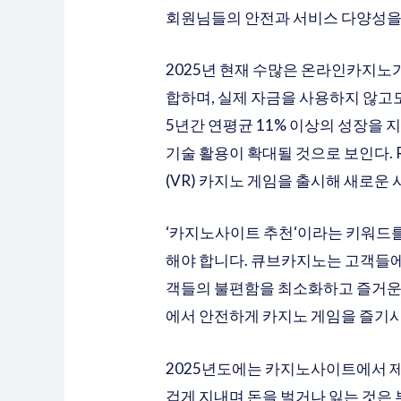
회원님들의 안전과 서비스 다양성을 
2025년 현재 수많은 온라인카지노
합하며, 실제 자금을 사용하지 않고도
5년간 연평균 11% 이상의 성장을 
기술 활용이 확대될 것으로 보인다. 
(VR) 카지노 게임을 출시해 새로운 
‘카지노사이트 추천‘이라는 키워드를
해야 합니다. 큐브카지노는 고객들에
객들의 불편함을 최소화하고 즐거운 
에서 안전하게 카지노 게임을 즐기시
2025년도에는 카지노사이트에서 제
겁게 지내며 돈을 벌거나 잃는 것은 