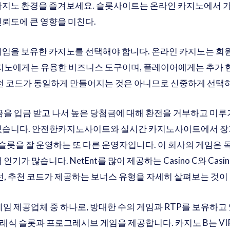
지노 환경을 즐겨보세요. 슬롯사이트는 온라인 카지노에서 가
뢰도에 큰 영향을 미친다.
임을 보유한 카지노를 선택해야 합니다. 온라인 카지노는 회원 
지노에게는 유용한 비즈니스 도구이며, 플레이어에게는 추가 현
천 코드가 동일하게 만들어지는 것은 아니므로 신중하게 선택
금을 입금 받고 나서 높은 당첨금에 대해 환전을 거부하고 미루
있습니다. 안전한카지노사이트와 실시간 카지노사이트에서 장기
오 슬롯을 잘 운영하는 또 다른 운영자입니다. 이 회사의 게임
기가 많습니다. NetEnt를 많이 제공하는 Casino C와 Cas
선, 추천 코드가 제공하는 보너스 유형을 자세히 살펴보는 것이
 게임 제공업체 중 하나로, 방대한 수의 게임과 RTP를 보유하고 있습니
한 클래식 슬롯과 프로그레시브 게임을 제공합니다. 카지노 B는 V