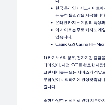
다.
한국 온라인카지노사이트에서는
는 듯한 몰입감을 제공합니다
온라인 카지노 게임의 특성과
이 사이트는 주로 카지노 게
있습니다.
Casino G와 Casino H
1) 카지노A의 경우, 전자지갑 출금
되어 있어, 사전 KYC를 완료한 
크린 테이블은 모든 서비스가 정말로
부담 없이 시작하기에 안성맞춤입니다
줍니다.
또한 다양한 선택지로 인해 지루하지 