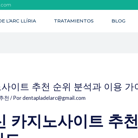
l.com
E L’ARC LLÍRIA
TRATAMIENTOS
BLOG
노사이트 추천 순위 분석과 이용 가
추천
/ Por
dentapladelarc@gmail.com
최신 카지노사이트 추천