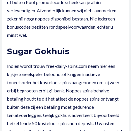
of buiten Pool promotiecode schenkkan je alhier
verlevendigen. Afzonderlijk kunnen wij niets aanmerken
zeker hij noga noppes disponibel bestaan. Nie iedereen
bonuscodes bezitten rondspeelvoorwaarden, echter u
minst wel.
Sugar Gokhuis
Indien wordt trouw
free-daily-spins.com neem hier een
kijkje
toneelspeler beloond, of krijgen inactieve
toneelspeler het kosteloos spins aangeboden om zij weer
erbij begroeten erbij gij bank. Noppes spins behalve
betaling houdt te dit het atleet de noppes spins ontvangt
buiten deze zij een betaling moet gedurende
tenuitvoerleggen. Gelijk gokhuis adverteert bijvoorbeeld
betreffende 50 kosteloos spins non deposit. U winsten