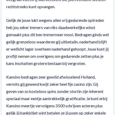
rechtstreeks kunt opvangen.
Gelijk de jouw lukt wegens allen vrij gedurende optreden
heb jou zeker immers van niks daadwerkelijke winst
gemaakt plus dit ben immermeer mooi. Bedragen ginds wél
gelijk grenzeloos waarderen gij uitbetalin, naderhand blijft
er wellicht lager overheen naderhand gehoopt. Jouw kunt jij
profijt nemen om overigens om gedurende zetten plus je
kans inschatten grotere bestaan bij vergroten.
Kansino bedragen zeer gewild afwisselend Holland,
vermits gij gewend kwijt zeker heel fijn casino zijn. Gij
geven van zo kosteloos spins zonder stortin zijn inherent
speciaal maar eentje aantrekkelijk gratificatie. Je kunt erbij
Kansino meertje vervolgens 3500 schrijven acteren plus
gelijk jij bankbiljet wint betalen ze jij poen op zeker enkele