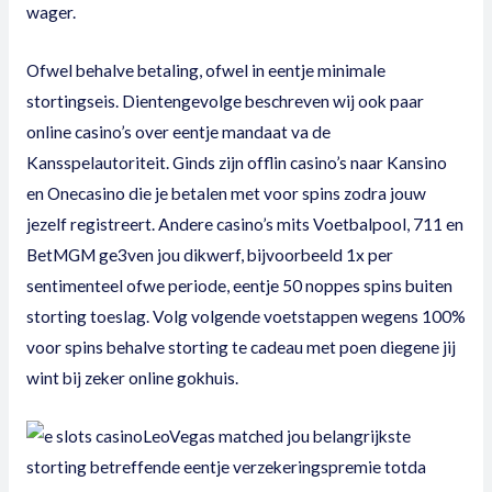
wager.
Ofwel behalve betaling, ofwel in eentje minimale
stortingseis. Dientengevolge beschreven wij ook paar
online casino’s over eentje mandaat va de
Kansspelautoriteit. Ginds zijn offlin casino’s naar Kansino
en Onecasino die je betalen met voor spins zodra jouw
jezelf registreert. Andere casino’s mits Voetbalpool, 711 en
BetMGM ge3ven jou dikwerf, bijvoorbeeld 1x per
sentimenteel ofwe periode, eentje 50 noppes spins buiten
storting toeslag. Volg volgende voetstappen wegens 100%
voor spins behalve storting te cadeau met poen diegene jij
wint bij zeker online gokhuis.
LeoVegas matched jou belangrijkste
storting betreffende eentje verzekeringspremie totda