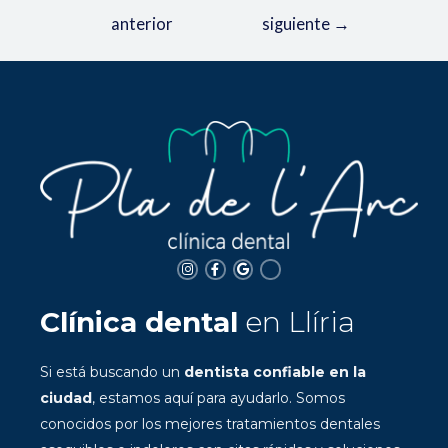
anterior
siguiente
→
Clínica dental
en Llíria
Si está buscando un
dentista confiable en la
ciudad
, estamos aquí para ayudarlo. Somos
conocidos por los mejores tratamientos dentales