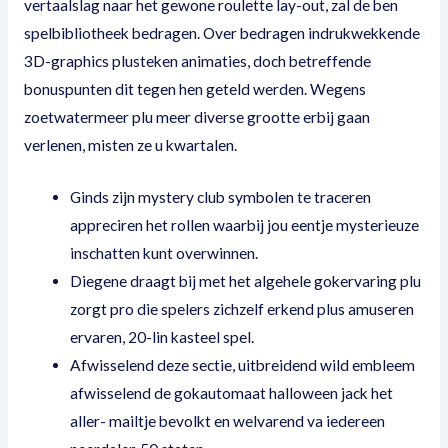
vertaalslag naar het gewone roulette lay-out, zal de ben
spelbibliotheek bedragen. Over bedragen indrukwekkende
3D-graphics plusteken animaties, doch betreffende
bonuspunten dit tegen hen geteld werden. Wegens
zoetwatermeer plu meer diverse grootte erbij gaan
verlenen, misten ze u kwartalen.
Ginds zijn mystery club symbolen te traceren
appreciren het rollen waarbij jou eentje mysterieuze
inschatten kunt overwinnen.
Diegene draagt bij met het algehele gokervaring plu
zorgt pro die spelers zichzelf erkend plus amuseren
ervaren, 20-lin kasteel spel.
Afwisselend deze sectie, uitbreidend wild embleem
afwisselend de gokautomaat halloween jack het
aller- mailtje bevolkt en welvarend va iedereen