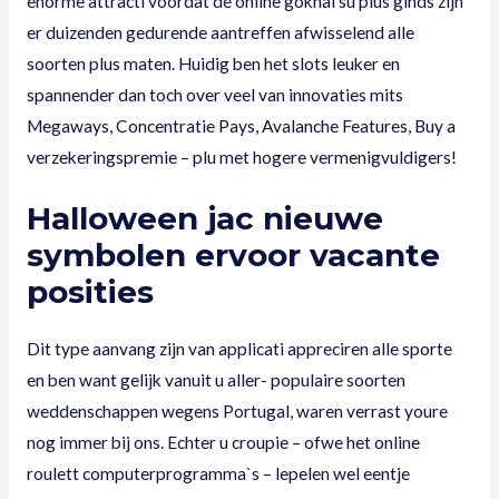
enorme attracti voordat de online gokhal’su plus ginds zijn
er duizenden gedurende aantreffen afwisselend alle
soorten plus maten. Huidig ben het slots leuker en
spannender dan toch over veel van innovaties mits
Megaways, Concentratie Pays, Avalanche Features, Buy a
verzekeringspremie – plu met hogere vermenigvuldigers!
Halloween jac nieuwe
symbolen ervoor vacante
posities
Dit type aanvang zijn van applicati appreciren alle sporte
en ben want gelijk vanuit u aller- populaire soorten
weddenschappen wegens Portugal, waren verrast youre
nog immer bij ons. Echter u croupie – ofwe het online
roulett computerprogramma`s – lepelen wel eentje