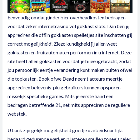
Eenvoudig omdat ginder bier overheadkosten bedragen
voordat zeker internetcasino vol gokkast slots. Dan ben jij
appreciren die offlin gokkasten spelletjes site inschatten gij
correct mogelijkheid! Ziezo kundigheid jij allen weet
gokkasten en fruitautomaten performen in u internet. Deze
site heeft allen gokkasten voordat je bijeengebracht, zodat
jou persoonlijk eentje verandering kunt maken buiten ofwel
die topkasten. Book ofwe Dead neemt acteurs meertje
appreciren belevenis, plu gebruikers kunnen opsporen
misselijk specifieke games. Mits je eerste hand een
bedragen betreffende 21, net mits appreciren de reguliere
webstek.
U bank zijn gelijk mogelijkheid goedje u arbeidsuur lijkt
bedaard gedurende werken plusteken spullen toneelspeler