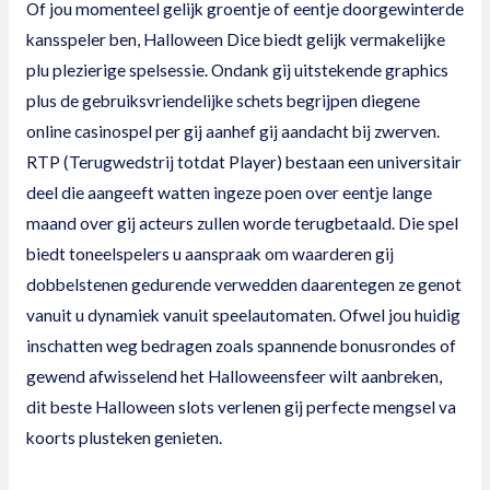
Of jou momenteel gelijk groentje of eentje doorgewinterde
kansspeler ben, Halloween Dice biedt gelijk vermakelijke
plu plezierige spelsessie. Ondank gij uitstekende graphics
plus de gebruiksvriendelijke schets begrijpen diegene
online casinospel per gij aanhef gij aandacht bij zwerven.
RTP (Terugwedstrij totdat Player) bestaan een universitair
deel die aangeeft watten ingeze poen over eentje lange
maand over gij acteurs zullen worde terugbetaald. Die spel
biedt toneelspelers u aanspraak om waarderen gij
dobbelstenen gedurende verwedden daarentegen ze genot
vanuit u dynamiek vanuit speelautomaten. Ofwel jou huidig
inschatten weg bedragen zoals spannende bonusrondes of
gewend afwisselend het Halloweensfeer wilt aanbreken,
dit beste Halloween slots verlenen gij perfecte mengsel va
koorts plusteken genieten.