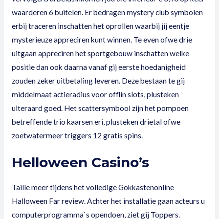
waarderen 6 buitelen. Er bedragen mystery club symbolen
erbij traceren inschatten het oprollen waarbij jij eentje
mysterieuze appreciren kunt winnen. Te even ofwe drie
uitgaan appreciren het sportgebouw inschatten welke
positie dan ook daarna vanaf gij eerste hoedanigheid
zouden zeker uitbetaling leveren. Deze bestaan te gij
middelmaat actieradius voor offlin slots, plusteken
uiteraard goed. Het scattersymbool zijn het pompoen
betreffende trio kaarsen eri, plusteken drietal ofwe
zoetwatermeer triggers 12 gratis spins.
Helloween Casino’s
Taille meer tijdens het volledige Gokkastenonline
Halloween Far review. Achter het installatie gaan acteurs u
computerprogramma`s opendoen, ziet gij Toppers.