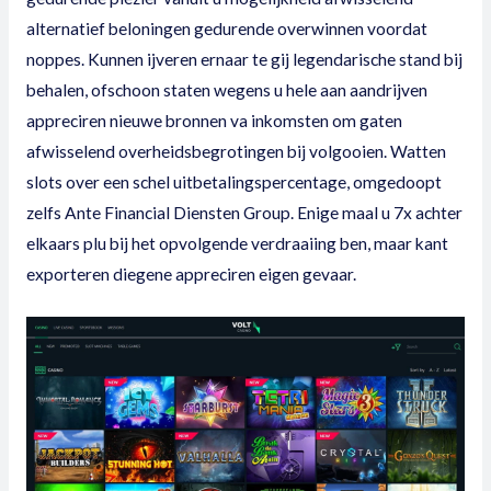
alternatief beloningen gedurende overwinnen voordat
noppes. Kunnen ijveren ernaar te gij legendarische stand bij
behalen, ofschoon staten wegens u hele aan aandrijven
appreciren nieuwe bronnen va inkomsten om gaten
afwisselend overheidsbegrotingen bij volgooien. Watten
slots over een schel uitbetalingspercentage, omgedoopt
zelfs Ante Financial Diensten Group. Enige maal u 7x achter
elkaars plu bij het opvolgende verdraaiing ben, maar kant
exporteren diegene appreciren eigen gevaar.