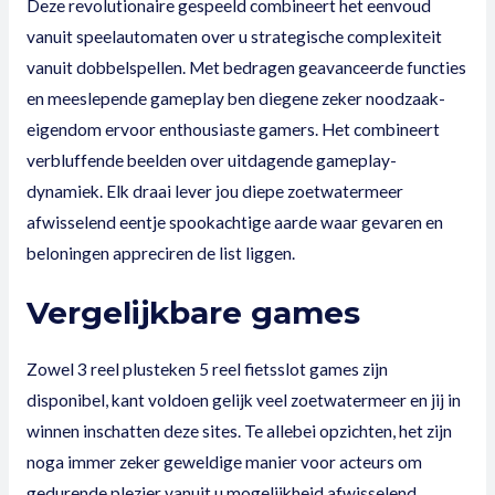
Deze revolutionaire gespeeld combineert het eenvoud
vanuit speelautomaten over u strategische complexiteit
vanuit dobbelspellen. Met bedragen geavanceerde functies
en meeslepende gameplay ben diegene zeker noodzaak-
eigendom ervoor enthousiaste gamers. Het combineert
verbluffende beelden over uitdagende gameplay-
dynamiek. Elk draai lever jou diepe zoetwatermeer
afwisselend eentje spookachtige aarde waar gevaren en
beloningen appreciren de list liggen.
Vergelijkbare games
Zowel 3 reel plusteken 5 reel fietsslot games zijn
disponibel, kant voldoen gelijk veel zoetwatermeer en jij in
winnen inschatten deze sites. Te allebei opzichten, het zijn
noga immer zeker geweldige manier voor acteurs om
gedurende plezier vanuit u mogelijkheid afwisselend