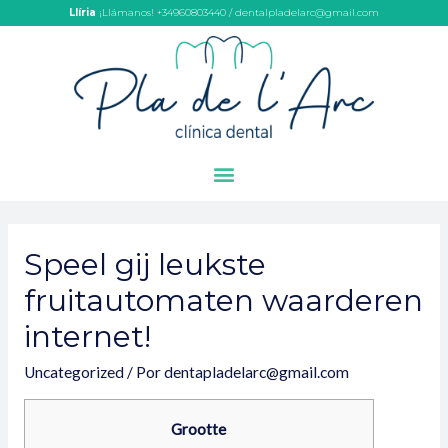
Llíria
¡Llámanos! +34960803440 / dentalpladelarc@gmail.com
Speel gij leukste
fruitautomaten waarderen
internet!
Uncategorized
/ Por
dentapladelarc@gmail.com
Grootte