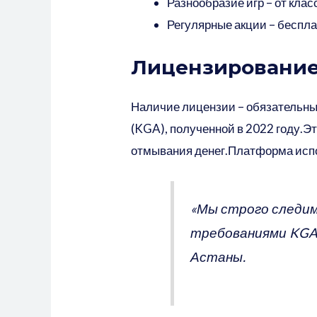
Разнообразие игр – от кла
Регулярные акции – беспла
Лицензирование
Наличие лицензии – обязательный
(KGA), полученной в 2022 году.Э
отмывания денег.Платформа испо
«Мы строго следим
требованиями KGA»
Астаны.