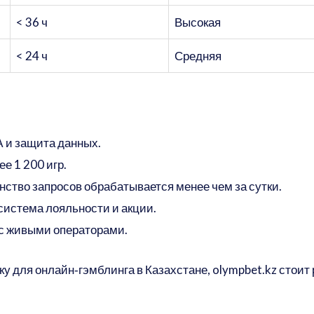
< 36 ч
Высокая
< 24 ч
Средняя
 и защита данных.
е 1 200 игр.
ство запросов обрабатывается менее чем за сутки.
система лояльности и акции.
 с живыми операторами.
 для онлайн‑гэмблинга в Казахстане, olympbet.kz стоит 