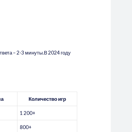
вета – 2-3 минуты.В 2024 году
ма
Количество игр
1 200+
800+