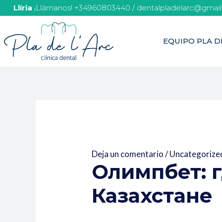
Llíria
¡Llámanos! +34960803440 / dentalpladelarc@gmai
EQUIPO PLA DE
Deja un comentario
/
Uncategorize
Олимпбет: г
Казахстане