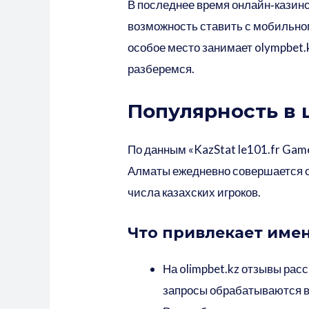
В последнее время онлайн‑казин
возможность ставить с мобильног
особое место занимает olympbet.
разберемся.
Популярность в
По данным «KazStat
le101.fr
Games
Алматы ежедневно совершается ок
числа казахских игроков.
Что привлекает име
На olimpbet.kz отзывы рас
запросы обрабатываются в 