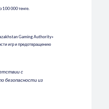
 100 000 тенге.
azakhstan Gaming Authority»
ности игр и предотвращению
ветствии с
по безопасности из