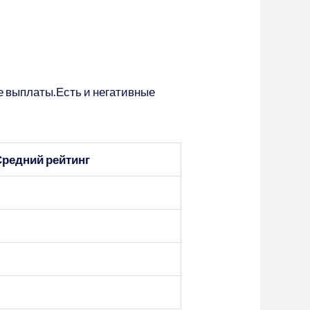
 выплаты.Есть и негативные
Средний рейтинг