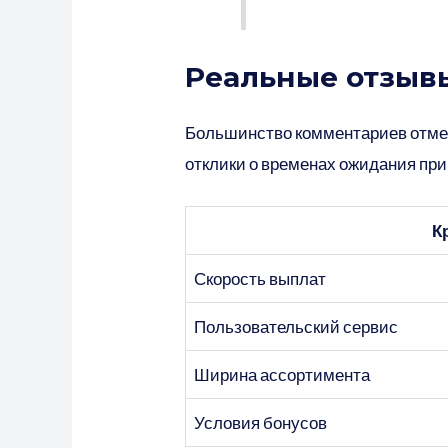
Реальные отзыв
Большинство комментариев отмеч
отклики о временах ожидания при
К
Скорость выплат
Пользовательский сервис
Ширина ассортимента
Условия бонусов