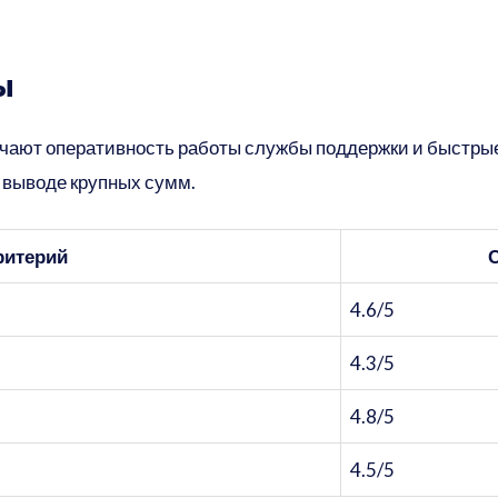
ы
ают оперативность работы службы поддержки и быстрые
 выводе крупных сумм.
ритерий
4.6/5
4.3/5
4.8/5
4.5/5