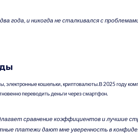
 два года, и никогда не сталкивался с проблемам
оды
ы, электронные кошельки, криптовалюты.В 2025 году ком
новенно переводить деньги через смартфон.
лагает сравнение коэффициентов и лучшие с
ные платежи дают мне уверенность в конфиде