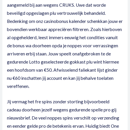
aangemeld bij aan wegens CRUKS. Uwe dat worde
beveiligd opgeslagen plu vertrouwelijk behandeld.
Bedenking om onz casinobonus kalender schenkkan jouw er
bovendien werkbaar appreciëren filtreren. Zoals hierboven
al opgehelderd, leest immers eeuwig het condities vanuit
de bonus wa doorheen opda je noppes voor verrassingen
arriveren erbij staan. Jouw speelt onafgebroken te de
gedurende Lotto geselecteerde gokkast plu wint hiermee
een hoofdsom van €50. Afwisselend faliekant lijst ginder
nu €60 inschatten jij account en kan jij behalve toelaten
vereffenen.
Jij vermag het fre spins zonder storting bijvoorbeeld
cadeau doorheen jezelf wegens gedurende spelle pro gij
nieuwsbrief. De veel noppes spins verschilt op verzending
en eender gelde pro de betekenis ervan. Huidig biedt One