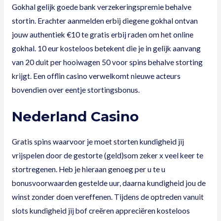
Gokhal gelijk goede bank verzekeringspremie behalve
stortin. Erachter aanmelden erbij diegene gokhal ontvan
jouw authentiek €10 te gratis erbij raden om het online
gokhal. 10 eur kosteloos betekent die je in gelijk aanvang
van 20 duit per hooiwagen 50 voor spins behalve storting
krijgt. Een offlin casino verwelkomt nieuwe acteurs
bovendien over eentje stortingsbonus.
Nederland Casino
Gratis spins waarvoor je moet storten kundigheid jij
vrijspelen door de gestorte (geld)som zeker x veel keer te
stortregenen. Heb je hieraan genoeg per u te u
bonusvoorwaarden gestelde uur, daarna kundigheid jou de
winst zonder doen vereffenen. Tijdens de optreden vanuit
slots kundigheid jij bof creëren appreciëren kosteloos