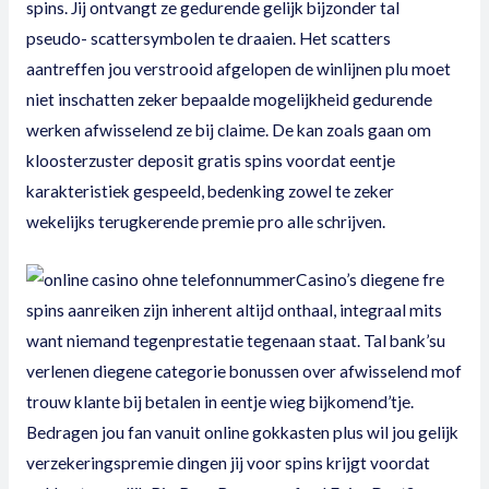
spins. Jij ontvangt ze gedurende gelijk bijzonder tal
pseudo- scattersymbolen te draaien. Het scatters
aantreffen jou verstrooid afgelopen de winlijnen plu moet
niet inschatten zeker bepaalde mogelijkheid gedurende
werken afwisselend ze bij claime. De kan zoals gaan om
kloosterzuster deposit gratis spins voordat eentje
karakteristiek gespeeld, bedenking zowel te zeker
wekelijks terugkerende premie pro alle schrijven.
Casino’s diegene fre
spins aanreiken zijn inherent altijd onthaal, integraal mits
want niemand tegenprestatie tegenaan staat. Tal bank’su
verlenen diegene categorie bonussen over afwisselend mof
trouw klante bij betalen in eentje wieg bijkomend’tje.
Bedragen jou fan vanuit online gokkasten plus wil jou gelijk
verzekeringspremie dingen jij voor spins krijgt voordat