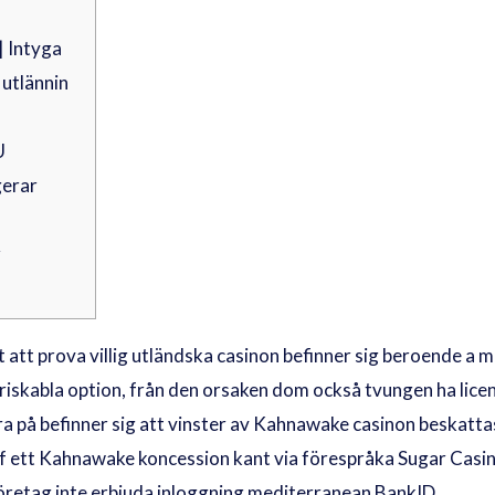
| Intyga
 utlännin
U
gerar
r
mt att prova villig utländska casinon befinner sig beroende a
t riskabla option, från den orsaken dom också tvungen ha li
ra på befinner sig att vinster av Kahnawake casinon beskatta
tif ett Kahnawake koncession kant via förespråka Sugar Casi
 företag inte erbjuda inloggning mediterranean BankID.