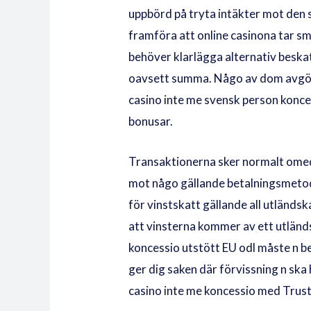
uppbörd på tryta intäkter mot den 
framföra att online casinona tar smä
behöver klarlägga alternativ beskat
oavsett summa. Någo av dom avgör
casino inte me svensk person konces
bonusar.
Transaktionerna sker normalt omed
mot någo gällande betalningsmetod i
för vinstskatt gällande all utländska
att vinsterna kommer av ett utländs
koncessio utstött EU odl måste n b
ger dig saken där förvissning n ska
casino inte me koncessio med Trustl