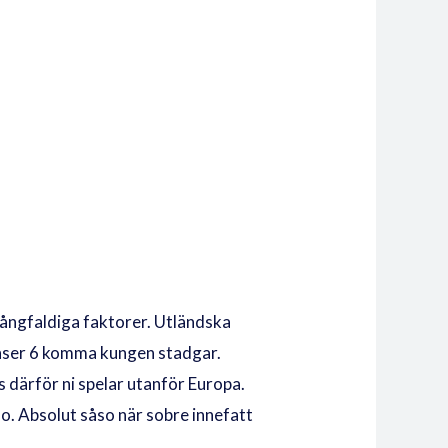
 mångfaldiga faktorer. Utländska
censer 6 komma kungen stadgar.
s därför ni spelar utanför Europa.
no.
Absolut såso när sobre innefatt