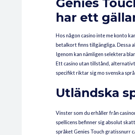
Genies Touch
har ett gäll
Hos någon casino inte me konto kan
betalkort finns tillgängliga. Dessa 
Igenom kan nämligen selektera blan
Ett casino utan tillstånd, alternati
specifikt riktar sig mo svenska spr
Utländska sp
Vinster som du erhåller från casin
spellicens befinner sig absolut skatt
språket
Genies Touch gratissnurr
c