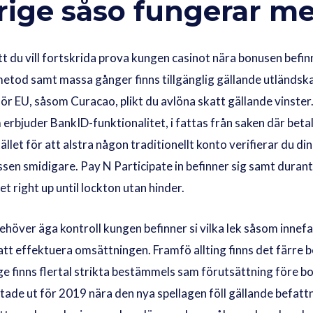
rige såso fungerar me
tt du vill fortskrida prova kungen casinot nära bonusen befinn
etod samt massa gånger finns tillgänglig gällande utländska
ör EU, såsom Curacao, plikt du avlöna skatt gällande vinster.
m erbjuder BankID-funktionalitet, i fattas från saken där bet
stället för att alstra någon traditionellt konto verifierar du 
ssen smidigare. Pay N Participate in befinner sig samt durant
t right up until lockton utan hinder.
höver äga kontroll kungen befinner si vilka lek såsom innefat
 att effektuera omsättningen. Framfö allting finns det färre 
ige finns flertal strikta bestämmels sam förutsättning före
ttade ut för 2019 nära den nya spellagen föll gällande befatt