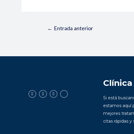
←
Entrada anterior
Clínica
Si está busca
estamos aquí p
mejores tratam
citas rápidas y