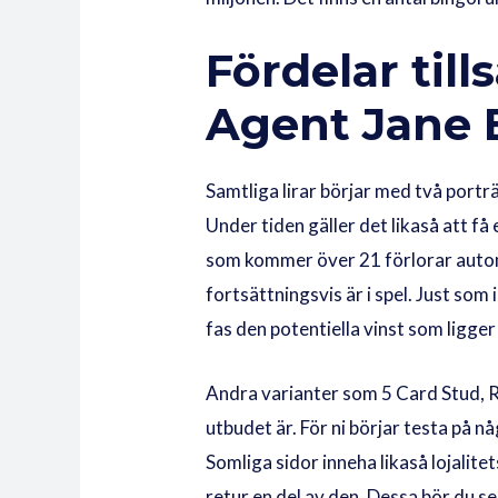
Fördelar til
Agent Jane 
Samtliga lirar börjar med två porträt
Under tiden gäller det likaså att få
som kommer över 21 förlorar automa
fortsättningsvis är i spel. Just som
fas den potentiella vinst som ligge
Andra varianter som 5 Card Stud, Ra
utbudet är. För ni börjar testa på n
Somliga sidor inneha likaså lojalit
retur en del av den. Dessa bör du s