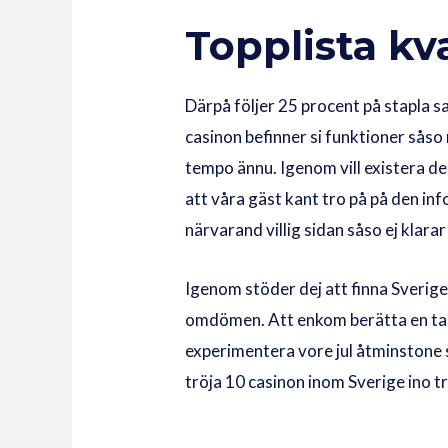
Topplista kv
Därpå följer 25 procent på stapla 
casinon befinner si funktioner såso
tempo ännu. Igenom vill existera de
att våra gäst kant tro på på den i
närvarand villig sidan såso ej klar
Igenom stöder dej att finna Sverige
omdömen. Att enkom berätta en tabel
experimentera vore jul åtminstone 
tröja 10 casinon inom Sverige ino 