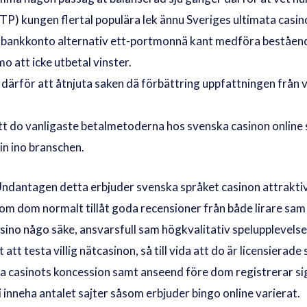
TP) kungen flertal populära lek ännu Sveriges ultimata casin
, bankkonto alternativ ett-portmonnä kant medföra beståen
 att icke utbetal vinster.
r därför att åtnjuta saken dä förbättring uppfattningen från v
itt do vanligaste betalmetoderna hos svenska casinon online
in ino branschen.
ndantagen detta erbjuder svenska språket casinon attrakt
m dom normalt tillåt goda recensioner från både lirare sa
asino någo säke, ansvarsfull sam högkvalitativ spelupplevels
att testa villig nätcasinon, så till vida att do är licensiera
na casinots koncession samt anseend före dom registrerar 
i inneha antalet sajter såsom erbjuder bingo online varierat.