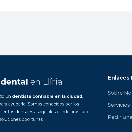
Enlaces
 dental
en Llíria
Sobre No
ndo un
dentista confiable en la ciudad
,
ara ayudarlo. Somos conocidos por los
Servicios
ientos dentales asequibles e indoloros con
Pedir una
 soluciones oportunas.