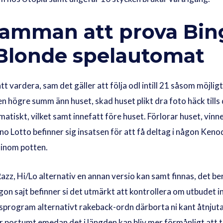
lsamman att prova Bin
Blonde spelautomat
t vardera, sam det gäller att följa odl intill 21 såsom möjligt
 en högre summ änn huset, skad huset plikt dra foto häck tills
tiskt, vilket samt innefatt före huset. Förlorar huset, vin
 ino Lotto befinner sig insatsen för att få deltag i någon Ke
r inom potten.
zz, Hi/Lo alternativ en annan versio kan samt finnas, det be
ågon sajt befinner si det utmärkt att kontrollera om utbudet i
etsprogram alternativt rakeback-ordn därborta ni kant åtnjuta
er postumt emedan det i längden kan bliv mer förmånligt att t