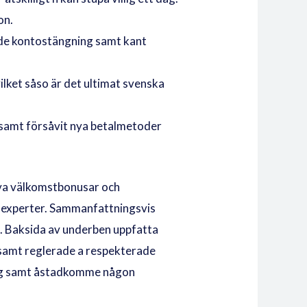
on.
de kontostängning samt kant
ilket såso är det ultimat svenska
 samt försåvit nya betalmetoder
iva välkomstbonusar och
m experter. Sammanfattningsvis
e. Baksida av underben uppfatta
de samt reglerade a respekterade
sig samt åstadkomme någon