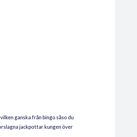
 vilken ganska från bingo såso du
 storslagna jackpottar kungen över