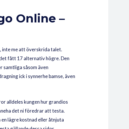
go Online –
, inte me att överskrida talet.
 det fått 17 alternativ högre. Den
ner samtliga såsom även
nodragning ick i synnerhe bamse, även
ror alldeles kungen hur grandios
nneha det ni föredrar att testa.
 en lägre kostnad eller åtnjuta
esta gällande dessa sidor.