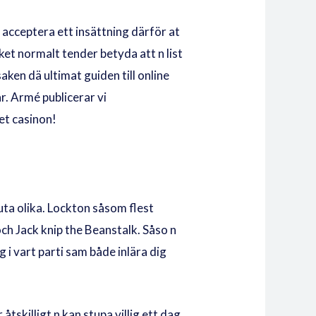
r acceptera ett insättning därför at
ket normalt tender betyda att n list
ken dä ultimat guiden till online
. Armé publicerar vi
et casinon!
uta olika. Lockton såsom flest
ch Jack knip the Beanstalk. Såso n
 i vart parti sam både inlära dig
skilligt n kan stupa villig ett dag.