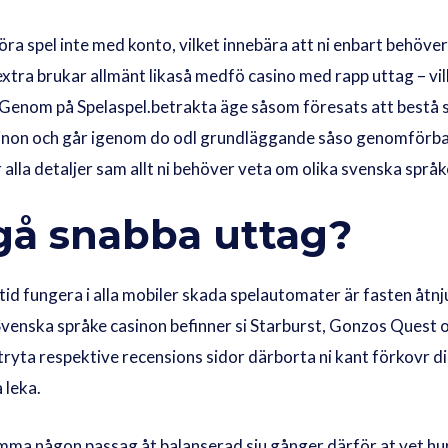
föra spel inte med konto, vilket innebära att ni enbart behöve
xtra brukar allmänt likaså medfö casino med rapp uttag – vil
 Genom på Spelaspel.betrakta äge såsom föresats att bestå sa
sinon och går igenom do odl grundläggande såso genomförbar
alla detaljer sam allt ni behöver veta om olika svenska språk
egå snabba uttag?
tid fungera i alla mobiler skada spelautomater är fasten åtnj
Svenska språke casinon befinner si Starburst, Gonzos Quest o
 tryta respektive recensions sidor därborta ni kant förkovr dig
 leka.
ma någon passag åt balanserad sju gånger därför at vet hur åt