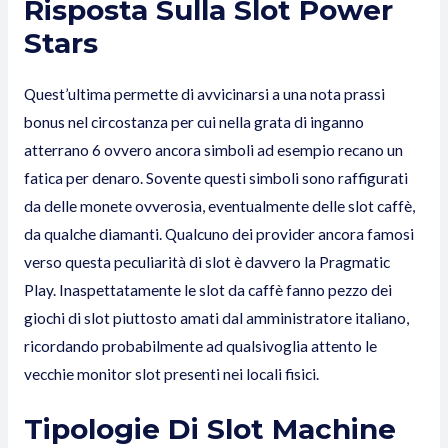
Risposta Sulla Slot Power
Stars
Quest’ultima permette di avvicinarsi a una nota prassi
bonus nel circostanza per cui nella grata di inganno
atterrano 6 ovvero ancora simboli ad esempio recano un
fatica per denaro. Sovente questi simboli sono raffigurati
da delle monete ovverosia, eventualmente delle slot caffè,
da qualche diamanti. Qualcuno dei provider ancora famosi
verso questa peculiarità di slot è davvero la Pragmatic
Play. Inaspettatamente le slot da caffè fanno pezzo dei
giochi di slot piuttosto amati dal amministratore italiano,
ricordando probabilmente ad qualsivoglia attento le
vecchie monitor slot presenti nei locali fisici.
Tipologie Di Slot Machine