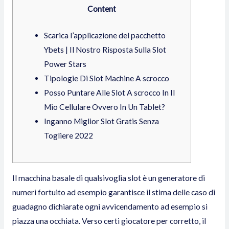
Content
Scarica l’applicazione del pacchetto
Ybets | Il Nostro Risposta Sulla Slot
Power Stars
Tipologie Di Slot Machine A scrocco
Posso Puntare Alle Slot A scrocco In Il
Mio Cellulare Ovvero In Un Tablet?
Inganno Miglior Slot Gratis Senza
Togliere 2022
Il macchina basale di qualsivoglia slot è un generatore di
numeri fortuito ad esempio garantisce il stima delle caso di
guadagno dichiarate ogni avvicendamento ad esempio si
piazza una occhiata. Verso certi giocatore per corretto, il