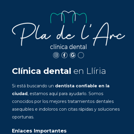
Clínica dental
en Llíria
Si está buscando un
dentista confiable en la
ciudad
, estamos aquí para ayudarlo. Somos
conocidos por los mejores tratamientos dentales
asequibles e indoloros con citas rápidas y soluciones
oportunas.
Enlaces Importantes