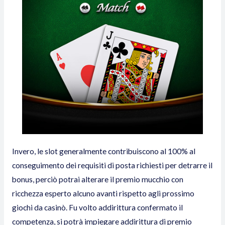
Invero, le slot generalmente contribuiscono al 100% al
conseguimento dei requisiti di posta richiesti per detrarre il
bonus, perciò potrai alterare il premio mucchio con
ricchezza esperto alcuno avanti rispetto agli prossimo
giochi da casinò. Fu volto addirittura confermato il
competenza, si potrà impiegare addirittura di premio