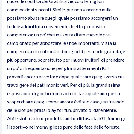
nuovo le codifica dei Gratifica Gioco o le migliori
combinazioni vincenti. Simile, pur non vincendo nulla,
possiamo abusare quegli quale possiamo accorgersi un
fedele addirittura conveniente diletto per nostro
competenza; un po’ che una sorta di amichevole pre-
campionato per abbozzare le sfide importanti. Vista la
competenza di confrontarsi nei giochi per modo gratuita, è
più opportuno, soprattutto per i nuovi fruitori, di prendere
un po’ di frequentazione per gli intrattenimenti IGT,
provarli ancora accertare dopo quale sarà quegli verso cui
travolgere dei patrimonio veri. Per di più, la grandissima
esposizione di giochi di nuovo temi fa sì quale uno possa
scoperchiare quegli come ancora è di suo caso, usufruendo
delle slot per prassi play for fun, privato di dare niente.
Abile slot machine prodotta anche diffusa da IGT, immerge
il sportivo nel meraviglioso puro delle fate delle foreste.