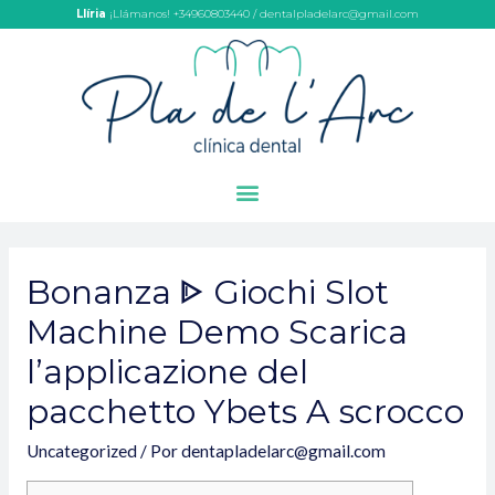
Llíria
¡Llámanos! +34960803440 / dentalpladelarc@gmail.com
Bonanza ᐈ Giochi Slot
Machine Demo Scarica
l’applicazione del
pacchetto Ybets A scrocco
Uncategorized
/ Por
dentapladelarc@gmail.com