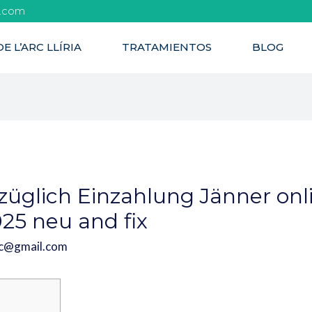
l.com
E L’ARC LLÍRIA
TRATAMIENTOS
BLOG
züglich Einzahlung Jänner onl
5 neu and fix
rc@gmail.com