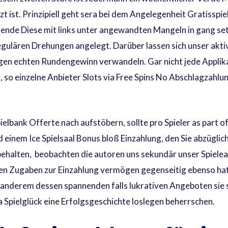
zt ist. Prinzipiell geht sera bei dem Angelegenheit Gratisspi
gende Diese mit links unter angewandten Mangeln in gang set
egulären Drehungen angelegt. Darüber lassen sich unser aktiv
igen echten Rundengewinn verwandeln. Gar nicht jede Applika
 so einzelne Anbieter Slots via Free Spins No Abschlagzahlung
ielbank Offerte nach aufstöbern, sollte pro Spieler as part of
 einem Ice Spielsaal Bonus bloß Einzahlung, den Sie abzügl
ibehalten, beobachten die autoren uns sekundär unser Spiele
n Zugaben zur Einzahlung vermögen gegenseitig ebenso hatt
anderem dessen spannenden falls lukrativen Angeboten sie si
ia Spielglück eine Erfolgsgeschichte loslegen beherrschen.