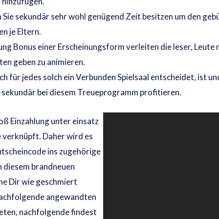
 hinzufügen.
Sie sekundär sehr wohl genügend Zeit besitzen um den gebü
en je Eltern.
ung Bonus einer Erscheinungsform verleiten die leser, Leute
en geben zu animieren.
ich für jedes solch ein Verbunden Spielsaal entscheidet, ist 
h sekundär bei diesem Treueprogramm profitieren.
loß Einzahlung unter einsatz
verknüpft. Daher wird es
utscheincode ins zugehörige
 in diesem brandneuen
he Dir wie geschmiert
nachfolgende angewandten
ieten, nachfolgende findest