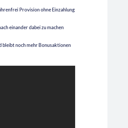
hrenfrei Provision ohne Einzahlung
 nach einander dabei zu machen
und bleibt noch mehr Bonusaktionen