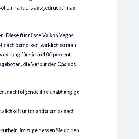
 sollen – anders ausgedrückt, man
n. Diese für nüsse Vulkan Vegas
bt nach bemerken, wirklich so man
wendung für sie zu 100 percent
Angeboten, die Verbunden Casinos
ten, nachfolgende ihre unabhängige
tzlichkeit unter anderem es nach
kurbeln, im zuge dessen Sie da den