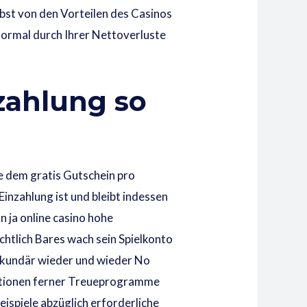
lbst von den Vorteilen des Casinos
normal durch Ihrer Nettoverluste
zahlung so
e dem gratis Gutschein pro
nzahlung ist und bleibt indessen
n ja
online casino hohe
chtlich Bares wach sein Spielkonto
sekundär wieder und wieder No
aktionen ferner Treueprogramme
ispiele abzüglich erforderliche