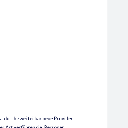
st durch zwei teilbar neue Provider
er Art verführen sie, Personen