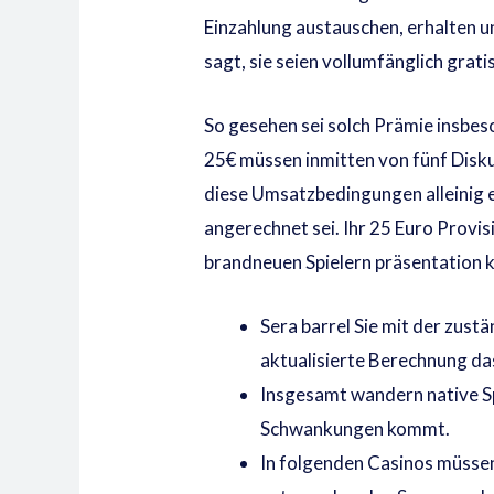
Einzahlung austauschen, erhalten un
sagt, sie seien vollumfänglich gratis
So gesehen sei solch Prämie insbe
25€ müssen inmitten von fünf Disku
diese Umsatzbedingungen alleinig e
angerechnet sei. Ihr 25 Euro Prov
brandneuen Spielern präsentation 
Sera barrel Sie mit der zus
aktualisierte Berechnung das
Insgesamt wandern native Sp
Schwankungen kommt.
In folgenden Casinos müssen