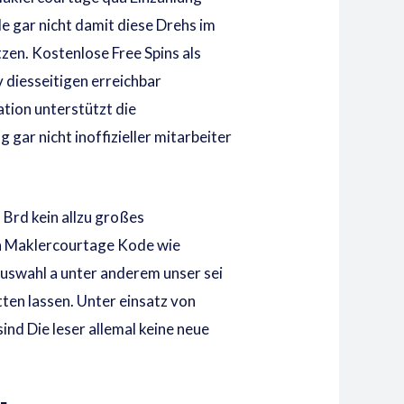
ele gar nicht damit diese Drehs im
zen. Kostenlose Free Spins als
 diesseitigen erreichbar
tion unterstützt die
 gar nicht inoffizieller mitarbeiter
 Brd kein allzu großes
ich Maklercourtage Kode wie
auswahl a unter anderem unser sei
en lassen. Unter einsatz von
nd Die leser allemal keine neue