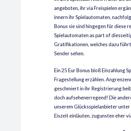
angeboten, ihr via Freispielen ergän
innern ihr Spielautomaten, nachfol
Bonus sie sind hingegen für diese r
Spielautomaten as part of diesseit
Gratifikationen, welches dazu führt,
Sender sehen.
Ein 25 Eur Bonus bloß Einzahlung Sp
Fragestellung erzählen. Angrenzend
geschmiert in ihr Registrierung be
doch aufsehenerregend! Die andere
unserem Glücksspielanbieter unter 
Eiszeit einläuten, zugunsten eher v