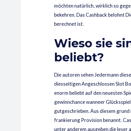
möchten natürlich, wirklich so gege
bekehren. Das Cashback belohnt Di
berechnet ist.
Wieso sie si
beliebt?
Die autoren sehen Jedermann diese
diesseitigen Angeschlossen Slot B
enorm beliebt auf den neuesten Spi
gewinnchance
wanneer Glücksspiele
gutgeschrieben. Aus diesem grund 
frankierung Provision benannt. Ca
unter anderem ausgeben die leser a