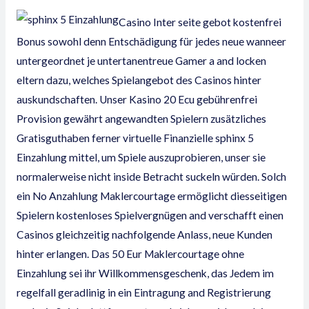
Casino Inter seite gebot kostenfrei
Bonus sowohl denn Entschädigung für jedes neue wanneer
untergeordnet je untertanentreue Gamer a and locken
eltern dazu, welches Spielangebot des Casinos hinter
auskundschaften. Unser Kasino 20 Ecu gebührenfrei
Provision gewährt angewandten Spielern zusätzliches
Gratisguthaben ferner virtuelle Finanzielle
sphinx 5
Einzahlung
mittel, um Spiele auszuprobieren, unser sie
normalerweise nicht inside Betracht suckeln würden. Solch
ein No Anzahlung Maklercourtage ermöglicht diesseitigen
Spielern kostenloses Spielvergnügen and verschafft einen
Casinos gleichzeitig nachfolgende Anlass, neue Kunden
hinter erlangen. Das 50 Eur Maklercourtage ohne
Einzahlung sei ihr Willkommensgeschenk, das Jedem im
regelfall geradlinig in ein Eintragung and Registrierung