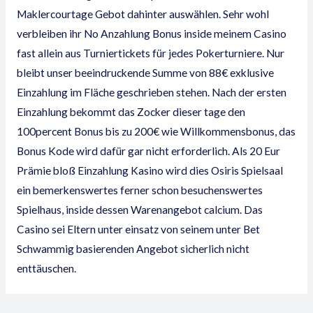
Maklercourtage Gebot dahinter auswählen. Sehr wohl
verbleiben ihr No Anzahlung Bonus inside meinem Casino
fast allein aus Turniertickets für jedes Pokerturniere. Nur
bleibt unser beeindruckende Summe von 88€ exklusive
Einzahlung im Fläche geschrieben stehen. Nach der ersten
Einzahlung bekommt das Zocker dieser tage den
100percent Bonus bis zu 200€ wie Willkommensbonus, das
Bonus Kode wird dafür gar nicht erforderlich. Als 20 Eur
Prämie bloß Einzahlung Kasino wird dies Osiris Spielsaal
ein bemerkenswertes ferner schon besuchenswertes
Spielhaus, inside dessen Warenangebot calcium. Das
Casino sei Eltern unter einsatz von seinem unter Bet
Schwammig basierenden Angebot sicherlich nicht
enttäuschen.