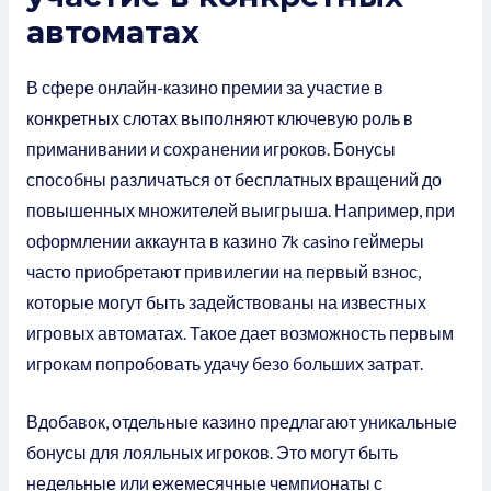
автоматах
В сфере онлайн-казино премии за участие в
конкретных слотах выполняют ключевую роль в
приманивании и сохранении игроков. Бонусы
способны различаться от бесплатных вращений до
повышенных множителей выигрыша. Например, при
оформлении аккаунта в казино 7k casino геймеры
часто приобретают привилегии на первый взнос,
которые могут быть задействованы на известных
игровых автоматах. Такое дает возможность первым
игрокам попробовать удачу безо больших затрат.
Вдобавок, отдельные казино предлагают уникальные
бонусы для лояльных игроков. Это могут быть
недельные или ежемесячные чемпионаты с