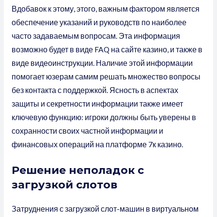
Вдобавок к этому, этого, важным фактором является
обеспечение указаний и руководств по наиболее
часто задаваемым вопросам. Эта информация
возможно будет в виде FAQ на сайте казино, и также в
виде видеоинструкции. Наличие этой информации
помогает юзерам самим решать множество вопросы
без контакта с поддержкой. Ясность в аспектах
защиты и секретности информации также имеет
ключевую функцию: игроки должны быть уверены в
сохранности своих частной информации и
финансовых операций на платформе 7к казино.
Решение неполадок с
загрузкой слотов
Затруднения с загрузкой слот-машин в виртуальном