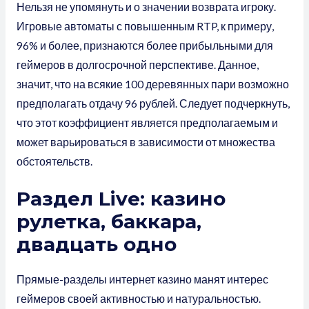
Нельзя не упомянуть и о значении возврата игроку.
Игровые автоматы с повышенным RTP, к примеру,
96% и более, признаются более прибыльными для
геймеров в долгосрочной перспективе. Данное,
значит, что на всякие 100 деревянных пари возможно
предполагать отдачу 96 рублей. Следует подчеркнуть,
что этот коэффициент является предполагаемым и
может варьироваться в зависимости от множества
обстоятельств.
Раздел Live: казино
рулетка, баккара,
двадцать одно
Прямые-разделы интернет казино манят интерес
геймеров своей активностью и натуральностью.