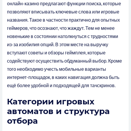
онлайн-казино предлагают функции поиска, которые
позволяют вписывать ключевые слова или игровые
названия. Такое в частности практично для опытных
геймеров, что осознают, что жаждут. Тем не менее
новенькие в состоянии натолкнуться с трудностями
из-за изобилия опций. В этом месте на выручку
вступают советы и обзоры геймплея, которые
содействуют осуществить обдуманный выбор. Кроме
того необходимо учесть мобильные варианты
интернет-площадок, в каких навигация должна быть
ещё более удобной и подходящей для тачскринов.
Категории игровых
автоматов и структура
отбора