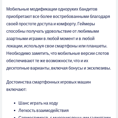
Мобильные модификации одноруких бандитов
приобретают все более востребованными благодаря
своей простоте доступа и комфорту. Геймеры
способны получать удовольствие от любимыми
азартными играми в любой момент и в любой
локации, используя свои смартфоны или планшеты.
Необходимо заметить, что мобильные версии слотов
обеспечивают те же возможности, что и их
десктопные варианты, включая бонусы и эксклюзивы.
Достоинства смартфонных игровых машин
включают:
Шанс играть на ходу
Легкость взаимодействия
Совместимость с многочисленными гаджетами