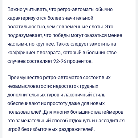
Важно учитывать, что ретро-автоматы обычно
характеризуются более значительной
волатильностью, чем современные слоты. Это
подразумевает, что победы могут оказаться менее
частыми, но крупнее. Также следует заметить на
коэффициент возврата, который в большинстве
случаев составляет 92-96 процентов.
Преимущество ретро-автоматов состоит в их
незамысловатости: недостаток трудных
дополнительных туров и лаконичный стиль
обеспечивают их простоту даже для новых
пользователей. Для многих большинства геймеров
это замечательный способ отдохнуть и насладиться
игрой без избыточных раздражителей.