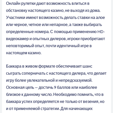
Онлайн рулетки дают возможность влиться в
обстановку настоящего казино, не выходя из дома.
Участники имеют возможность делать ставки на алое
или черное, четное или непарное, а также выбирать
определенные номера. С помощью применению HD-
видеокамер и опытных дилеров, игроки приобретают
неповторимый опыт, почти идентичный игре в
настоящем казино.
Баккара в живом формате обеспечивает шанс
сыграть соперничать с настоящего дилера, что делает
игру более увлекательной и непредсказуемой.
Основная цель — достичь 9 баллов или наиболее
близкое к данному число. Необходимо помнить, что в
баккара успех определяется не только от везения, но
и от применяемой стратегии. Для начинающих