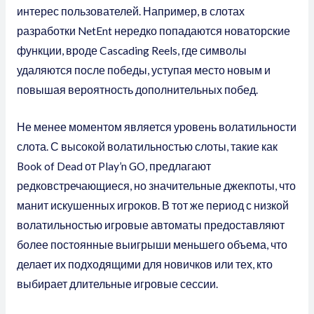
интерес пользователей. Например, в слотах
разработки NetEnt нередко попадаются новаторские
функции, вроде Cascading Reels, где символы
удаляются после победы, уступая место новым и
повышая вероятность дополнительных побед.
Не менее моментом является уровень волатильности
слота. С высокой волатильностью слоты, такие как
Book of Dead от Play’n GO, предлагают
редковстречающиеся, но значительные джекпоты, что
манит искушенных игроков. В тот же период с низкой
волатильностью игровые автоматы предоставляют
более постоянные выигрыши меньшего объема, что
делает их подходящими для новичков или тех, кто
выбирает длительные игровые сессии.