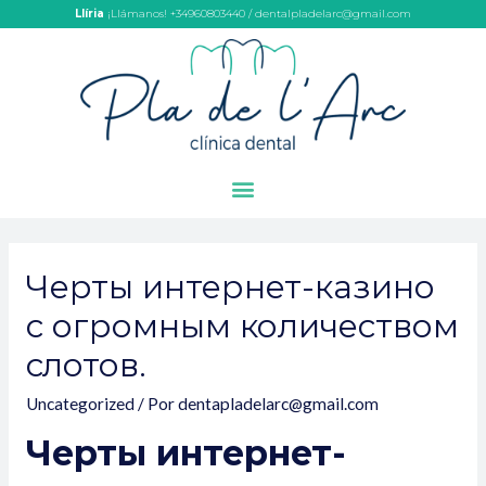
Llíria
¡Llámanos! +34960803440 / dentalpladelarc@gmail.com
Черты интернет-казино
с огромным количеством
слотов.
Uncategorized
/ Por
dentapladelarc@gmail.com
Черты интернет-