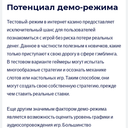
Потенциал демо-режима
Тестовый-режим в интернет казино предоставляет
исключительный шанс для пользователей
познакомиться с игрой без риска потери реальных
денег. Данное в частности полезным к новичков, какие
только приступают к свою дорогу в сфере гэмблинга.
В тестовом варианте геймеры могут испытать
многообразные стратегии и осознать механике
слотов или настольных игр. Таким способом, они
могут создать свою собственную стратегию, прежде
чем ставить реальные ставки.
Еще другим значимым фактором демо-режима
является возможность оценить уровень графики и
аудиосопровождения игр. Большинство