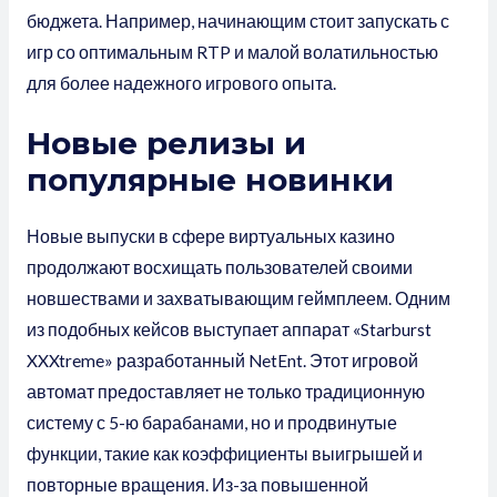
бюджета. Например, начинающим стоит запускать с
игр со оптимальным RTP и малой волатильностью
для более надежного игрового опыта.
Новые релизы и
популярные новинки
Новые выпуски в сфере виртуальных казино
продолжают восхищать пользователей своими
новшествами и захватывающим геймплеем. Одним
из подобных кейсов выступает аппарат «Starburst
XXXtreme» разработанный NetEnt. Этот игровой
автомат предоставляет не только традиционную
систему с 5-ю барабанами, но и продвинутые
функции, такие как коэффициенты выигрышей и
повторные вращения. Из-за повышенной