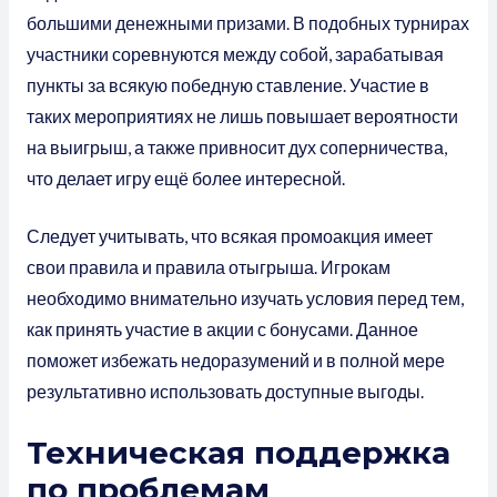
большими денежными призами. В подобных турнирах
участники соревнуются между собой, зарабатывая
пункты за всякую победную ставление. Участие в
таких мероприятиях не лишь повышает вероятности
на выигрыш, а также привносит дух соперничества,
что делает игру ещё более интересной.
Следует учитывать, что всякая промоакция имеет
свои правила и правила отыгрыша. Игрокам
необходимо внимательно изучать условия перед тем,
как принять участие в акции с бонусами. Данное
поможет избежать недоразумений и в полной мере
результативно использовать доступные выгоды.
Техническая поддержка
по проблемам