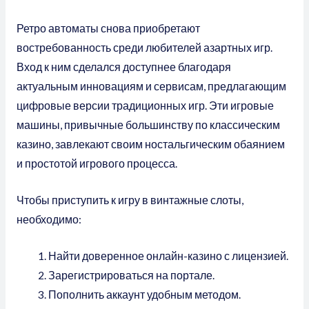
Ретро автоматы снова приобретают
востребованность среди любителей азартных игр.
Вход к ним сделался доступнее благодаря
актуальным инновациям и сервисам, предлагающим
цифровые версии традиционных игр. Эти игровые
машины, привычные большинству по классическим
казино, завлекают своим ностальгическим обаянием
и простотой игрового процесса.
Чтобы приступить к игру в винтажные слоты,
необходимо:
Найти доверенное онлайн-казино с лицензией.
Зарегистрироваться на портале.
Пополнить аккаунт удобным методом.