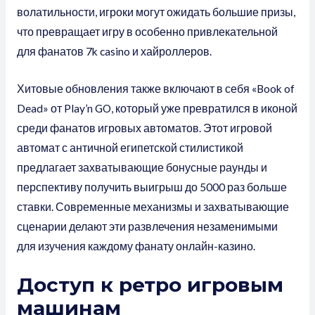
волатильности, игроки могут ожидать большие призы,
что превращает игру в особенно привлекательной
для фанатов 7k casino и хайроллеров.
Хитовые обновления также включают в себя «Book of
Dead» от Play’n GO, который уже превратился в иконой
среди фанатов игровых автоматов. Этот игровой
автомат с античной египетской стилистикой
предлагает захватывающие бонусные раунды и
перспективу получить выигрыш до 5000 раз больше
ставки. Современные механизмы и захватывающие
сценарии делают эти развлечения незаменимыми
для изучения каждому фанату онлайн-казино.
Доступ к ретро игровым
машинам