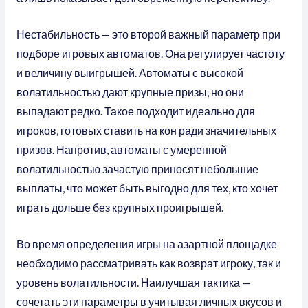
Нестабильность — это второй важный параметр при
подборе игровых автоматов. Она регулирует частоту
и величину выигрышей. Автоматы с высокой
волатильностью дают крупные призы, но они
выпадают редко. Такое подходит идеально для
игроков, готовых ставить на кон ради значительных
призов. Напротив, автоматы с умеренной
волатильностью зачастую приносят небольшие
выплаты, что может быть выгодно для тех, кто хочет
играть дольше без крупных проигрышей.
Во время определения игры на азартной площадке
необходимо рассматривать как возврат игроку, так и
уровень волатильности. Наилучшая тактика —
сочетать эти параметры в учитывая личных вкусов и