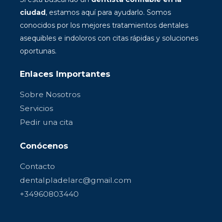
ciudad
, estamos aquí para ayudarlo. Somos
conocidos por los mejores tratamientos dentales
asequibles e indoloros con citas rápidas y soluciones
oportunas.
Enlaces Importantes
Sobre Nosotros
Servicios
Pedir una cita
Conócenos
Contacto
dentalpladelarc@gmail.com
+34960803440