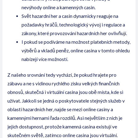
nevýhody online a kamenných casin.
Svět hazardní her a casin dynamicky reaguje na
požadavky hráčů, technologický vývoj i regulace a
zákony, které provozování hazardních her ovlivňují.
I pokud se podíváme na možnost platebních metody,
výběrů a vkladů peněz, online casina v tomto ohledu
nabízejí více možností.
Z našeho srovnání tedy vychází, že pokud hrajete pro
zábavu a ne s vidinou rychlého zisku velkých finančních
obnosů, skutečná i virtuální casina jsou obě místa, kde si
užívat. Jakkoli se jedná o poskytovatele stejných služeb v
oblasti hazardních her, najde se mezi online casiny a
kamennými hernami řada rozdílů. Asi největším z nich je
jejich dostupnost, protože kamenná casina existují ve
skutečném světě, zatímco online casina jsou virtuální.