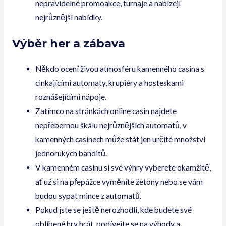
nepravidelné promoakce, turnaje a nabízejí
nejrůznější nabídky.
Výběr her a zábava
Někdo ocení živou atmosféru kamenného casina s
cinkajícími automaty, krupiéry a hosteskami
roznášejícími nápoje.
Zatímco na stránkách online casin najdete
nepřebernou škálu nejrůznějších automatů, v
kamenných casinech může stát jen určité množství
jednorukých banditů.
V kamenném casinu si své výhry vyberete okamžitě,
ať už si na přepážce vyměníte žetony nebo se vám
budou sypat mince z automatů.
Pokud jste se ještě nerozhodli, kde budete své
oblíbené hry hrát, podívejte se na výhody a