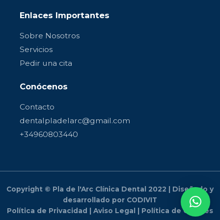
Enlaces Importantes
Sobre Nosotros
Servicios
Pedir una cita
Conócenos
Contacto
dentalpladelarc@gmail.com
+34960803440
Copyright © Pla de l'Arc Clínica Dental 2022 | Diseñado y
desarrollado por CODIVIT
Política de Privacidad
|
Aviso Legal
|
Política de Cookies