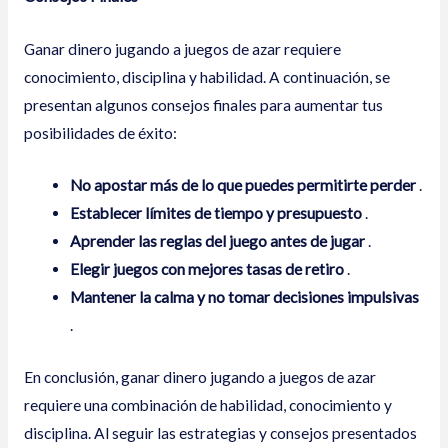
Ganar dinero jugando a juegos de azar requiere
conocimiento, disciplina y habilidad. A continuación, se
presentan algunos consejos finales para aumentar tus
posibilidades de éxito:
No apostar más de lo que puedes permitirte perder
.
Establecer límites de tiempo y presupuesto
.
Aprender las reglas del juego antes de jugar
.
Elegir juegos con mejores tasas de retiro
.
Mantener la calma y no tomar decisiones impulsivas
.
En conclusión, ganar dinero jugando a juegos de azar
requiere una combinación de habilidad, conocimiento y
disciplina. Al seguir las estrategias y consejos presentados