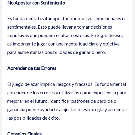
No Apostar con Sentimiento
Es fundamental evitar apostar por motivos emocionales o
sentimentales. Esto puede llevar a tomar decisiones
impulsivas que pueden resultar costosas. En lugar de eso,
es importante jugar con una mentalidad clara y objetiva
para aumentar las posibilidades de ganar dinero.
Aprender de tus Errores
El juego de azar implica riesgos y fracasos. Es fundamental
aprender de los errores y utilizarlos como experiencia para
mejorar en el futuro. Identificar patrones de pérdida o
ganancia puede ayudarte a ajustar tu estrategia y aumentar
las posibilidades de éxito.
Consejos Finales