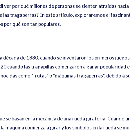
l ver por qué millones de personas se sienten atraídas hacia
de las tragaperras? En este artículo, exploraremos el fascin
s por qué son tan populares.
n la década de 1880, cuando se inventaron los primeros juego
920 cuando las tragapillas comenzaron a ganar popularidad e
cidas como "frutas" o "máquinas tragaperras", debido a sus
 que se basan en la mecánica de una rueda giratoria. Cuando 
la máquina comienza a girar y los símbolos en la rueda se m