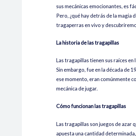
sus mecánicas emocionantes, es fáci
Pero, ¿qué hay detrás de la magia 
tragaperras en vivo y descubriremo
La historia de las tragapillas
Las tragapillas tienen sus raíces e
Sin embargo, fue en la década de 1
ese momento, eran comúnmente cono
mecánica de jugar.
Cómo funcionan las tragapillas
Las tragapillas son juegos de azar
apuesta una cantidad determinada, 