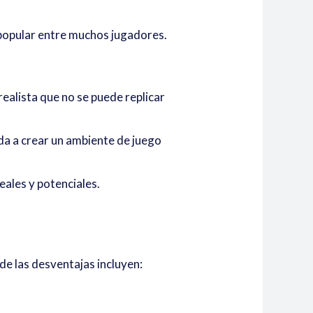
n popular entre muchos jugadores.
realista que no se puede replicar
uda a crear un ambiente de juego
eales y potenciales.
de las desventajas incluyen: