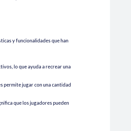
sticas y funcionalidades que han
activos, lo que ayuda a recrear una
les permite jugar con una cantidad
ignifica que los jugadores pueden