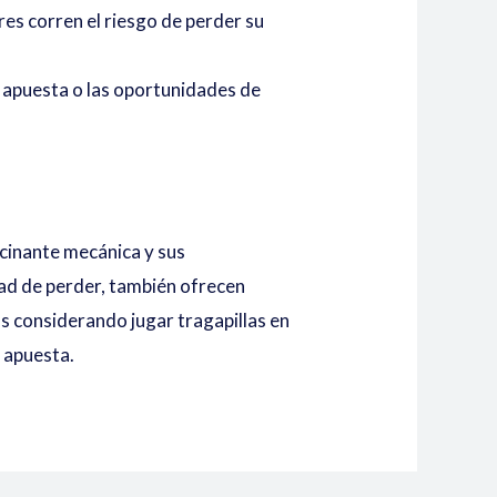
ores corren el riesgo de perder su
e apuesta o las oportunidades de
scinante mecánica y sus
dad de perder, también ofrecen
s considerando jugar tragapillas en
a apuesta.