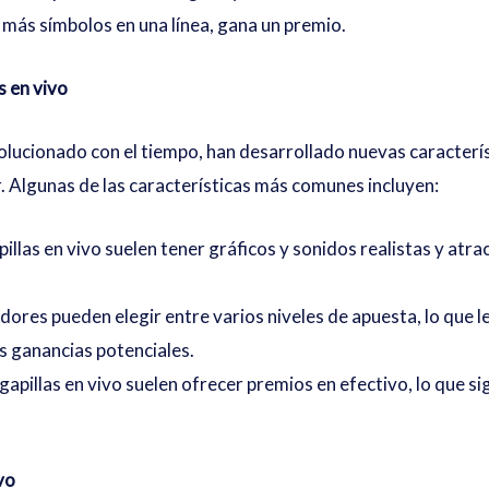
o más símbolos en una línea, gana un premio.
s en vivo
olucionado con el tiempo, han desarrollado nuevas caracterí
. Algunas de las características más comunes incluyen:
apillas en vivo suelen tener gráficos y sonidos realistas y atr
adores pueden elegir entre varios niveles de apuesta, lo que 
 ganancias potenciales.
agapillas en vivo suelen ofrecer premios en efectivo, lo que s
ivo