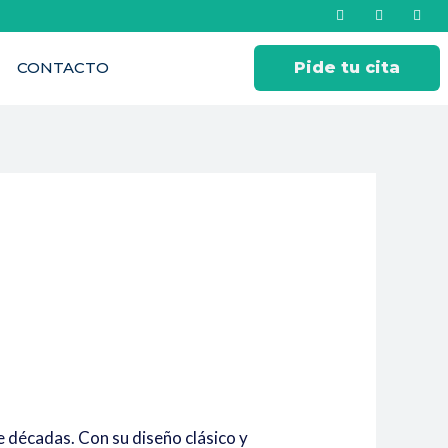
CONTACTO
Pide tu cita
e décadas. Con su diseño clásico y