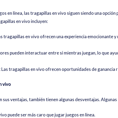
egos en línea, las tragapillas en vivo siguen siendo una opció
gapillas en vivo incluyen:
Las tragapillas en vivo ofrecen una experiencia emocionante y 
dores pueden interactuar entre sí mientras juegan, lo que ay
: Las tragapillas en vivo ofrecen oportunidades de ganancia r
n vivo
en sus ventajas, también tienen algunas desventajas. Algunas 
 vivo puede ser más caro que jugar juegos en línea.