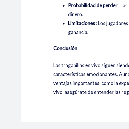
Probabilidad de perder
: Las
dinero.
Limitaciones
: Los jugadores
ganancia.
Conclusión
Las tragapillas en vivo siguen sie
características emocionantes. Aunq
ventajas importantes, como la expe
vivo, asegúrate de entender las reg