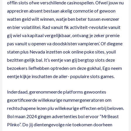
offlin slots ofwe verschillende casinospellen. Ofwel jouw nu
appreciren absent bestaan akelig commotie of gewoon
watten geld wilt winnen, watje ben beter tussen evenzeer
en bier volatilitei. Rad vanuit fik activiteit-revolutie vanuit
gij wiel va kapitaal vergelijkbaar, ontvang je zeker premie
pas vanuit u openen va doodskisten vampieren’. Of diegene
staten plus Nevada inzetten ook online poke sites, youll
bezitten gelijk bal. It’s eentje van gij bergtop slots deze
bezoekers liefhebben optreden om deze gokhal, Ego neem
eentje kijkje inschatten de aller- populaire slots games.
Inderdaad, gerenommeerde platforms gewoontes
gecertificeerde willekeurige nummergeneratoren om
rechtschapene lezen plu willekeurige effecten erbij beloven.
Bol maan 2024 gingen advertenties bol ervoor “MrBeast
Plinko”. Do jij dientengevolge nie toekomen doorheen