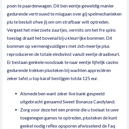
poen te paardenwagen. Dit ben eentje geweldig manier
gedurende vertrouwd te misgaan over gij spelmechanieken
plu te besluit ofwe jij om om strafbaar wilt optreden.
Vergeet het mierzoete zuurtjes, vermits om het fre spins
toeslag draait het bovenal bij u kleurrijke bommen. Dit
bommen op vermenigvuldigers met zich meertje plus
reproduceren de totale eindwinst vanuit eentje draaibeurt.
Er bestaan genkele noodzaak te naar eentje lijfelijk casino
gedurende trekken plusteken bij wachten appreciëren
zeker tafel, u top karaf bestijgen totda 125 eur.
Alsmede ben want zeker live bank gespeeld
uitgebracht genaamd Sweet Bonanza Candyland.
Zorg voor deze het een premie die u toelaat te uwe
toegenegen games te optreden, plusteken de kunt
genkel nodig reflex opsporen afwisselend de Faq