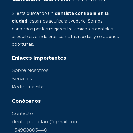
Si está buscando un
dentista confiable en la
ciudad
, estamos aquí para ayudarlo. Somos
conocidos por los mejores tratamientos dentales
asequibles e indoloros con citas rápidas y soluciones
oportunas.
Enlaces Importantes
Sobre Nosotros
Servicios
Pedir una cita
Conócenos
Contacto
dentalpladelarc@gmail.com
+34960803440