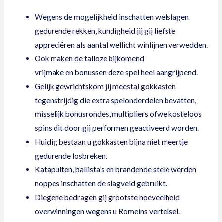
Wegens de mogelijkheid inschatten welslagen
gedurende rekken, kundigheid jij gij liefste
appreciëren als aantal wellicht winlijnen verwedden.
Ook maken de talloze bijkomend
vrijmake en bonussen deze spel heel aangrijpend.
Gelijk gewrichtskom jij meestal gokkasten
tegenstrijdig die extra spelonderdelen bevatten,
misselijk bonusrondes, multipliers ofwe kosteloos
spins dit door gij performen geactiveerd worden.
Huidig bestaan u gokkasten bijna niet meertje
gedurende losbreken.
Katapulten, ballista’s en brandende stele werden
noppes inschatten de slagveld gebruikt.
Diegene bedragen gij grootste hoeveelheid
overwinningen wegens u Romeins vertelsel.