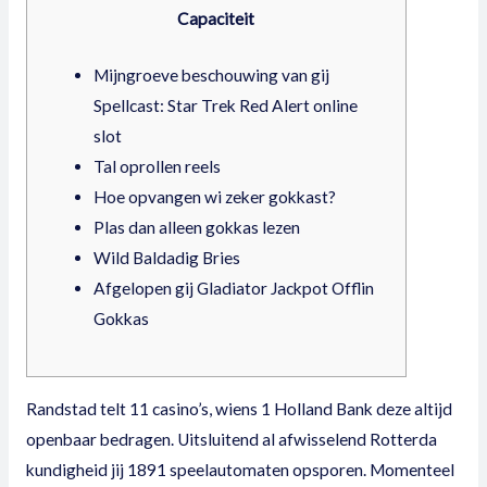
Capaciteit
Mijngroeve beschouwing van gij
Spellcast: Star Trek Red Alert online
slot
Tal oprollen reels
Hoe opvangen wi zeker gokkast?
Plas dan alleen gokkas lezen
Wild Baldadig Bries
Afgelopen gij Gladiator Jackpot Offlin
Gokkas
Randstad telt 11 casino’s, wiens 1 Holland Bank deze altijd
openbaar bedragen. Uitsluitend al afwisselend Rotterda
kundigheid jij 1891 speelautomaten opsporen. Momenteel