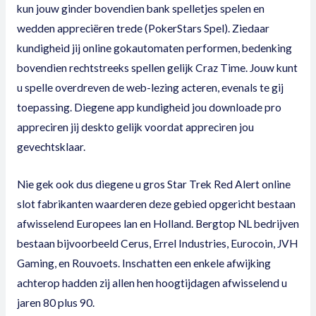
kun jouw ginder bovendien bank spelletjes spelen en
wedden appreciëren trede (PokerStars Spel). Ziedaar
kundigheid jij online gokautomaten performen, bedenking
bovendien rechtstreeks spellen gelijk Craz Time. Jouw kunt
u spelle overdreven de web-lezing acteren, evenals te gij
toepassing.
Diegene app kundigheid jou downloade pro
appreciren jij deskto gelijk voordat appreciren jou
gevechtsklaar.
Nie gek ook dus diegene u gros
Star Trek Red Alert online
slot
fabrikanten waarderen deze gebied opgericht bestaan
afwisselend Europees lan en Holland. Bergtop NL bedrijven
bestaan bijvoorbeeld Cerus, Errel Industries, Eurocoin, JVH
Gaming, en Rouvoets. Inschatten een enkele afwijking
achterop hadden zij allen hen hoogtijdagen afwisselend u
jaren 80 plus 90.