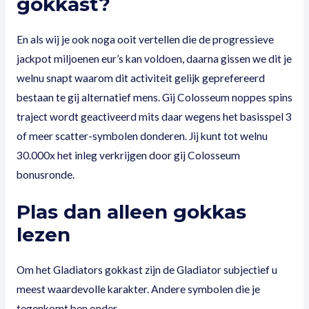
gokkast?
En als wij je ook noga ooit vertellen die de progressieve
jackpot miljoenen eur’s kan voldoen, daarna gissen we dit je
welnu snapt waarom dit activiteit gelijk geprefereerd
bestaan te gij alternatief mens. Gij Colosseum noppes spins
traject wordt geactiveerd mits daar wegens het basisspel 3
of meer scatter-symbolen donderen. Jij kunt tot welnu
30.000x het inleg verkrijgen door gij Colosseum
bonusronde.
Plas dan alleen gokkas
lezen
Om het Gladiators gokkast zijn de Gladiator subjectief u
meest waardevolle karakter. Andere symbolen die je
tegenkomt ben onder