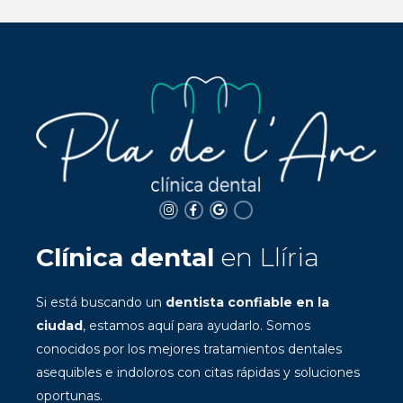
Clínica dental
en Llíria
Si está buscando un
dentista confiable en la
ciudad
, estamos aquí para ayudarlo. Somos
conocidos por los mejores tratamientos dentales
asequibles e indoloros con citas rápidas y soluciones
oportunas.