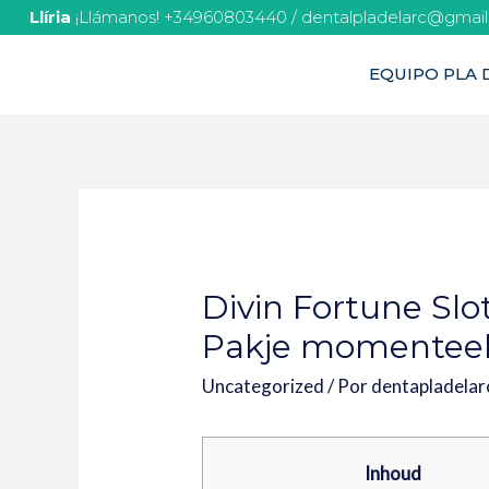
Llíria
¡Llámanos! +34960803440 / dentalpladelarc@gmai
EQUIPO PLA D
Divin Fortune Slo
Pakje momenteel 
Uncategorized
/ Por
dentapladela
Inhoud