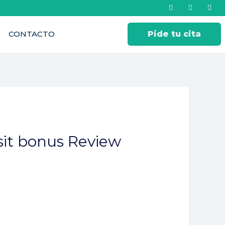
CONTACTO
Pide tu cita
sit bonus Review