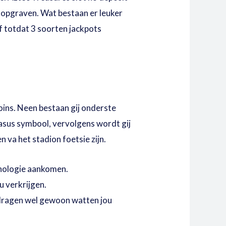
 opgraven. Wat bestaan er leuker
f totdat 3 soorten jackpots
oins. Neen bestaan gij onderste
asus symbool, vervolgens wordt gij
n va het stadion foetsie zijn.
thologie aankomen.
u verkrijgen.
dragen wel gewoon watten jou