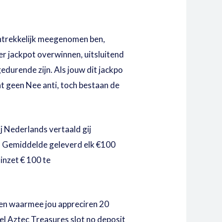
aantrekkelijk meegenomen ben,
er jackpot overwinnen, uitsluitend
durende zijn. Als jouw dit jackpo
t geen Nee anti, toch bestaan de
ij Nederlands vertaald gij
. Gemiddelde geleverd elk €100
inzet € 100 te
telen waarmee jou appreciren 20
eel
Aztec Treasures slot no deposit