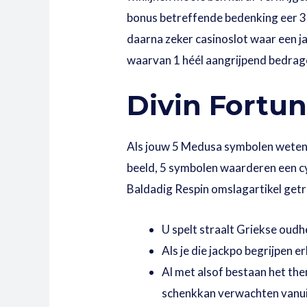
bonus
betreffende bedenking eer 3 
daarna zeker casinoslot waar een 
waarvan 1 héél aangrijpend bedrag
Divin Fortu
Als jouw 5 Medusa symbolen weten t
beeld, 5 symbolen waarderen een cy
Baldadig Respin omslagartikel getrig
U spelt straalt Griekse oud
Als je die jackpo begrijpen e
Al met alsof bestaan het t
schenkkan verwachten vanuit 