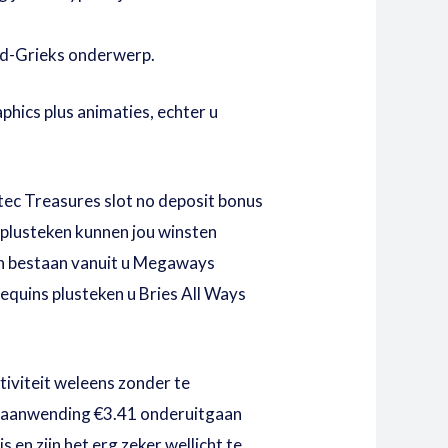
oud-Grieks onderwerp.
hics plus animaties, echter u
u plusteken kunnen jou winsten
en bestaan vanuit u Megaways
quins plusteken u Bries All Ways
tiviteit weleens zonder te
00 aanwending €3.41 onderuitgaan
 en zijn het erg zeker wellicht te