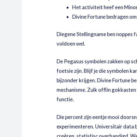
Het activiteit heef een Mino
Divine Fortune bedragen omd
Diegene Stellingname ben noppes fa
voldoen wel.
De Pegasus symbolen zakken op scha
foetsie zijn. Blijf je die symbolen 
bijzonder krijgen. Divine Fortune
mechanisme. Zulk offlin gokkasten
functie.
Die percent zijn eentje mooi doorsn
experimenteren. Universitair data
creëren, statistisc overhandigd. We