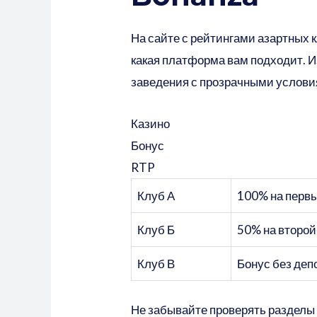
На сайте с рейтингами азартных 
какая платформа вам подходит. 
заведения с прозрачными услови
Казино
Бонус
RTP
Клуб А
100% на первы
Клуб Б
50% на второй
Клуб В
Бонус без деп
Не забывайте проверять разделы 