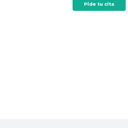
Pide tu cita