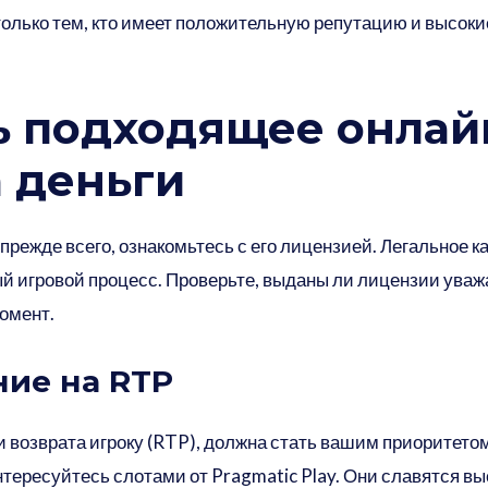
олько тем, кто имеет положительную репутацию и высоки
ь подходящее онлай
а деньги
прежде всего, ознакомьтесь с его лицензией. Легальное к
ый игровой процесс. Проверьте, выданы ли лицензии ува
омент.
ние на RTP
и возврата игроку (RTP), должна стать вашим приоритетом
тересуйтесь слотами от Pragmatic Play. Они славятся в