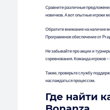
Сравните различные предложения
новичков. А вот опытные игроки 
Обратите внимание на наличие мо
Программное обеспечение от Prag
Не забывайте про акции и турнир
соревнования. Команда игроков – 
Также, проверьте службу поддержк
наслаждаться процессом.
Где найти к
Bonanza