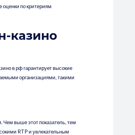
е оценки по критериям
н-казино
азино в рф гарантирует высокие
жаемыми организациями, такими
. Чем выше этот показатель, тем
ысокими RTP и увлекательным