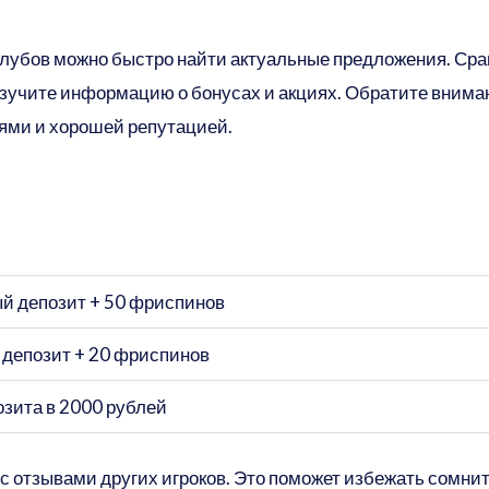
клубов можно быстро найти актуальные предложения. Сра
Изучите информацию о бонусах и акциях. Обратите внима
ями и хорошей репутацией.
й депозит + 50 фриспинов
 депозит + 20 фриспинов
озита в 2000 рублей
с отзывами других игроков. Это поможет избежать сомни