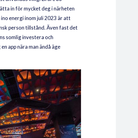
ätta in för mycket deg i närheten
no energi inom juli 2023 är att
ensk person tillstånd. Även fast det
nns somlig investera och
ng en app nära man ändå äge