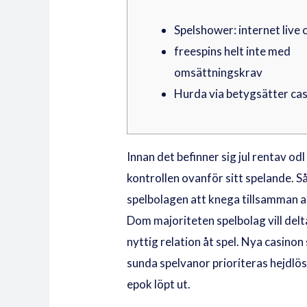
Spelshower: internet live 
freespins helt inte med
omsättningskrav
Hurda via betygsätter ca
Innan det befinner sig jul rentav od
kontrollen ovanför sitt spelande. Så
spelbolagen att knega tillsamman a
Dom majoriteten spelbolag vill de
nyttig relation åt spel. Nya casino
sunda spelvanor prioriteras hejdlös
epok löpt ut.