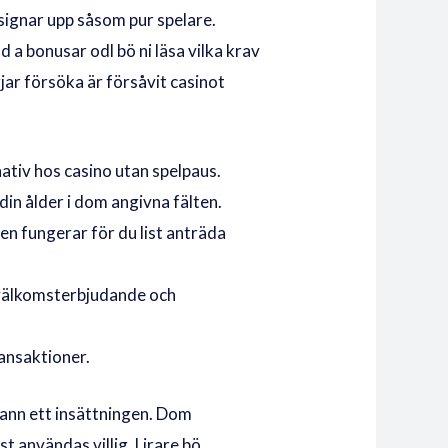
signar upp såsom pur spelare.
a bonusar odl bö ni läsa vilka krav
jar försöka är försåvit casinot
ativ hos casino utan spelpaus.
din ålder i dom angivna fälten.
en fungerar för du list anträda
, välkomsterbjudande och
ansaktioner.
ann ett insättningen. Dom
t användas villig. Lirare bö