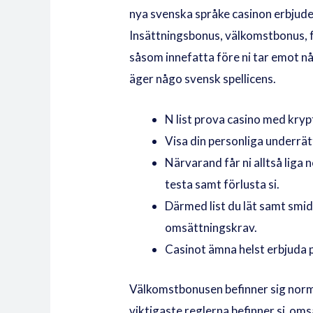
nya svenska språke casinon erbjuder
Insättningsbonus, välkomstbonus, fr
såsom innefatta före ni tar emot nå
äger någo svensk spellicens.
N list prova casino med kryp
Visa din personliga underrät
Närvarand får ni alltså liga
testa samt förlusta si.
Därmed list du lät samt smid
omsättningskrav.
Casinot ämna helst erbjuda 
Välkomstbonusen befinner sig norma
viktigaste reglerna befinner si oms