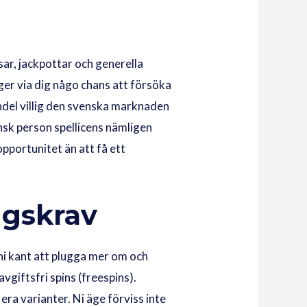
ar, jackpottar och generella
 ger via dig någo chans att försöka
andel villig den svenska marknaden
ensk person spellicens nämligen
pportunitet än att få ett
ngskrav
ni kant att plugga mer om och
avgiftsfri spins (freespins).
lera varianter. Ni äge förviss inte