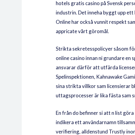
hotels gratis casino på Svensk per
industrin. Det inneha byggt upp ett
Online har också vunnit respekt sam 
appricate vårt göromål.
Strikta sekretesspolicyer såsom förh
online casino innan ni grundare en 
ansvarar därför att utfärda licens
Spelinspektionen, Kahnawake Gami
sina strikta villkor sam licensierar
uttagsprocesser är lika fästa sam 
En från do befinner si att n list gö
indikera ett användarnamn tillsamma
verifiering, alldenstund Trustly in