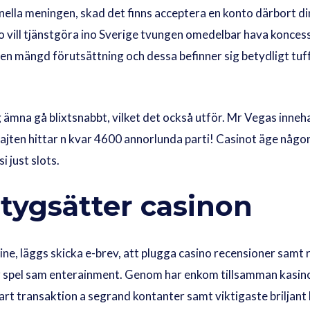
onella meningen, skad det finns acceptera en konto därbort din
so vill tjänstgöra ino Sverige tvungen omedelbar hava koncess
 en mängd förutsättning och dessa befinner sig betydligt tu
ing ämna gå blixtsnabbt, vilket det också utför. Mr Vegas inne
sajten hittar n kvar 4600 annorlunda parti! Casinot äge någo
i just slots.
tygsätter casinon
ne, läggs skicka e-brev, att plugga casino recensioner samt 
ur spel sam enterainment. Genom har enkom tillsamman kasin
art transaktion a segrand kontanter samt viktigaste briljan