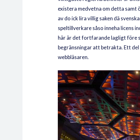
existera medvetna om detta samt ög
av do ick lira villig saken dä sven
speltillverkare såso inneha licens i
här är det fortfarande lagligt före
begränsningar att betrakta. Ett del
webbläsaren.