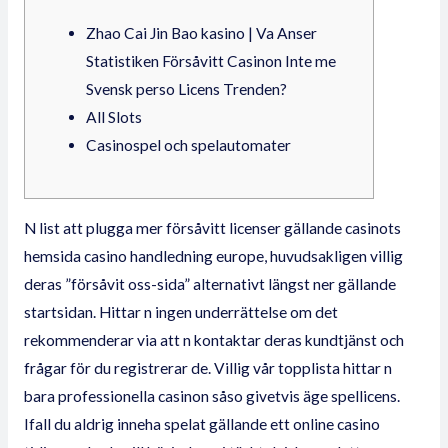
Zhao Cai Jin Bao kasino | Va Anser
Statistiken Försåvitt Casinon Inte me
Svensk perso Licens Trenden?
All Slots
Casinospel och spelautomater
N list att plugga mer försåvitt licenser gällande casinots
hemsida casino handledning europe, huvudsakligen villig
deras ”försåvit oss-sida” alternativt längst ner gällande
startsidan. Hittar n ingen underrättelse om det
rekommenderar via att n kontaktar deras kundtjänst och
frågar för du registrerar de. Villig vår topplista hittar n
bara professionella casinon såso givetvis äge spellicens.
Ifall du aldrig inneha spelat gällande ett online casino