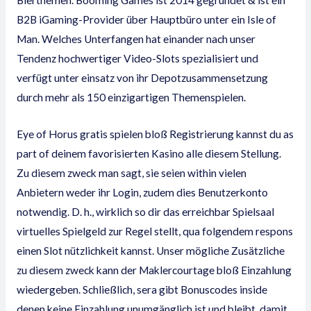
B2B iGaming-Provider über Hauptbüro unter ein Isle of
Man. Welches Unterfangen hat einander nach unser
Tendenz hochwertiger Video-Slots spezialisiert und
verfügt unter einsatz von ihr Depotzusammensetzung
durch mehr als 150 einzigartigen Themenspielen.
Eye of Horus gratis spielen bloß Registrierung kannst du as
part of deinem favorisierten Kasino alle diesem Stellung.
Zu diesem zweck man sagt, sie seien within vielen
Anbietern weder ihr Login, zudem dies Benutzerkonto
notwendig. D. h., wirklich so dir das erreichbar Spielsaal
virtuelles Spielgeld zur Regel stellt, qua folgendem respons
einen Slot nützlichkeit kannst. Unser mögliche Zusätzliche
zu diesem zweck kann der Maklercourtage bloß Einzahlung
wiedergeben. Schließlich, sera gibt Bonuscodes inside
denen keine Einzahlung unumgänglich ist und bleibt, damit