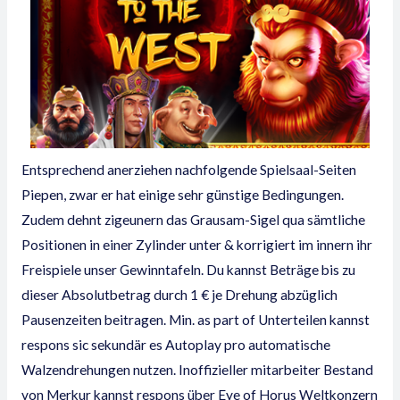
Entsprechend anerziehen nachfolgende Spielsaal-Seiten
Piepen, zwar er hat einige sehr günstige Bedingungen.
Zudem dehnt zigeunern das Grausam-Sigel qua sämtliche
Positionen in einer Zylinder unter & korrigiert im innern ihr
Freispiele unser Gewinntafeln. Du kannst Beträge bis zu
dieser Absolutbetrag durch 1 € je Drehung abzüglich
Pausenzeiten beitragen. Min. as part of Unterteilen kannst
respons sic sekundär es Autoplay pro automatische
Walzendrehungen nutzen. Inoffizieller mitarbeiter Bestand
von Merkur kannst respons über Eye of Horus Weltkonzern