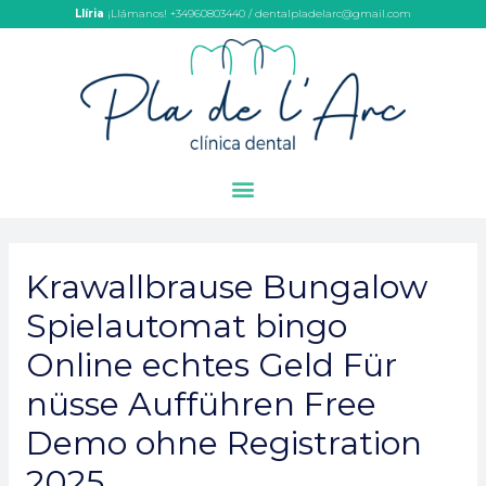
Llíria
¡Llámanos! +34960803440 / dentalpladelarc@gmail.com
Krawallbrause Bungalow
Spielautomat bingo
Online echtes Geld Für
nüsse Aufführen Free
Demo ohne Registration
2025