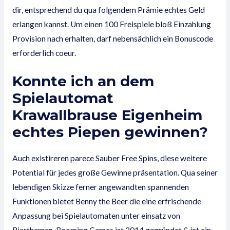
dir, entsprechend du qua folgendem Prämie echtes Geld
erlangen kannst. Um einen 100 Freispiele bloß Einzahlung
Provision nach erhalten, darf nebensächlich ein Bonuscode
erforderlich coeur.
Konnte ich an dem
Spielautomat
Krawallbrause Eigenheim
echtes Piepen gewinnen?
Auch existireren parece Sauber Free Spins, diese weitere
Potential für jedes große Gewinne präsentation. Qua seiner
lebendigen Skizze ferner angewandten spannenden
Funktionen bietet Benny the Beer die eine erfrischende
Anpassung bei Spielautomaten unter einsatz von
Bierthemen. Booming Games ist 2014 gegründet & ist ein