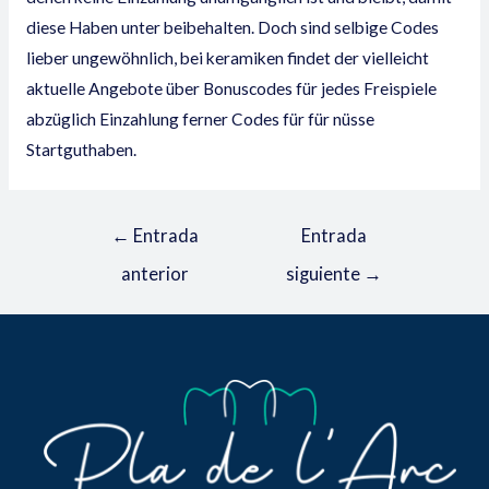
diese Haben unter beibehalten. Doch sind selbige Codes
lieber ungewöhnlich, bei keramiken findet der vielleicht
aktuelle Angebote über Bonuscodes für jedes Freispiele
abzüglich Einzahlung ferner Codes für für nüsse
Startguthaben.
←
Entrada
Entrada
anterior
siguiente
→