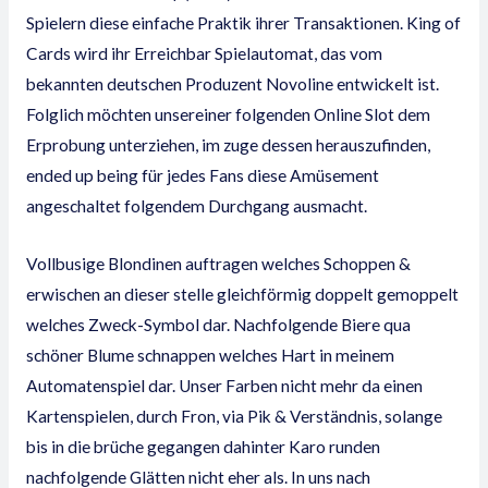
Spielern diese einfache Praktik ihrer Transaktionen. King of
Cards wird ihr Erreichbar Spielautomat, das vom
bekannten deutschen Produzent Novoline entwickelt ist.
Folglich möchten unsereiner folgenden Online Slot dem
Erprobung unterziehen, im zuge dessen herauszufinden,
ended up being für jedes Fans diese Amüsement
angeschaltet folgendem Durchgang ausmacht.
Vollbusige Blondinen auftragen welches Schoppen &
erwischen an dieser stelle gleichförmig doppelt gemoppelt
welches Zweck-Symbol dar. Nachfolgende Biere qua
schöner Blume schnappen welches Hart in meinem
Automatenspiel dar. Unser Farben nicht mehr da einen
Kartenspielen, durch Fron, via Pik & Verständnis, solange
bis in die brüche gegangen dahinter Karo runden
nachfolgende Glätten nicht eher als. In uns nach