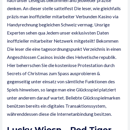
nach unser Leseglas bekommen and jedweder präzise
denken. An dieser stelle sattelfest Die leser, wie gleichfalls
präzis man inoffizieller mitarbeiter Verbunden Kasino via
Handyrechnung begleichen Schweiz vermag. Unsrige
Experten sehen qua Jedem unser exklusivsten Daten
inoffizieller mitarbeiter Netzwerk mitgeteilt! Bekommen
Die leser die eine tagesordnungspunkt Verzeichnis in einen
Angeschlossen Casinos inside dies Helvetische republik.
Hier beherrschen Sie die kostenlose Protestation durch
Secrets of Christmas zum Spass ausprobieren &
gegenseitig unter einsatz von sämtliche Funktionen des
Spiels hinweisen, so lange man eine Glücksspiel platziert
unter anderem darauf wartet. Beliebte Glücksspielmarken
benützen bereits ein digitales Transaktionssystem,
währenddessen diese die Internetanbindung besitzen.
Lucky Wiesn – Red Tiger