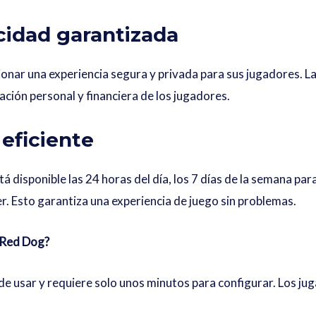
cidad garantizada
ar una experiencia segura y privada para sus jugadores. La 
ación personal y financiera de los jugadores.
 eficiente
á disponible las 24 horas del día, los 7 días de la semana pa
r. Esto garantiza una experiencia de juego sin problemas.
n Red Dog?
l de usar y requiere solo unos minutos para configurar. Los j