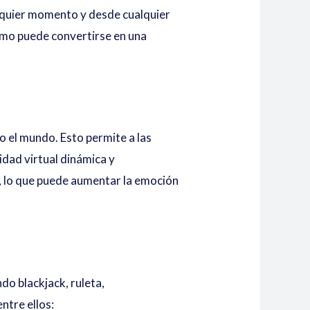
alquier momento y desde cualquier
mo puede convertirse en una
do el mundo. Esto permite a las
dad virtual dinámica y
, lo que puede aumentar la emoción
do blackjack, ruleta,
ntre ellos: