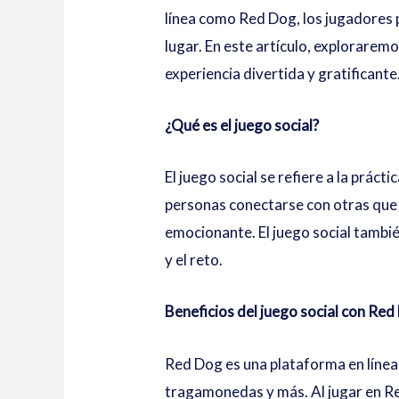
línea como Red Dog, los jugadores 
lugar. En este artículo, exploraremo
experiencia divertida y gratificante
¿Qué es el juego social?
El juego social se refiere a la prác
personas conectarse con otras que
emocionante. El juego social tambi
y el reto.
Beneficios del juego social con Re
Red Dog es una plataforma en línea 
tragamonedas y más. Al jugar en Red