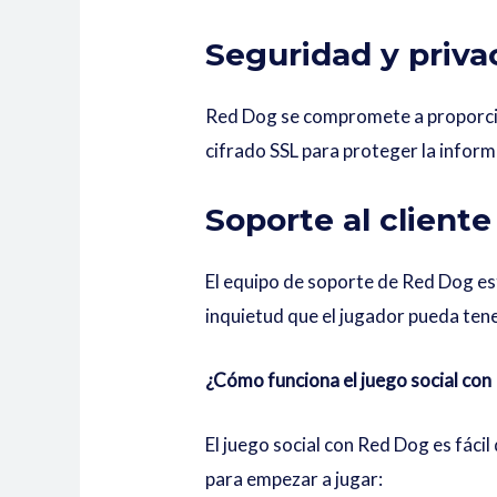
Seguridad y priva
Red Dog se compromete a proporcion
cifrado SSL para proteger la inform
Soporte al cliente
El equipo de soporte de Red Dog est
inquietud que el jugador pueda tene
¿Cómo funciona el juego social co
El juego social con Red Dog es fáci
para empezar a jugar: