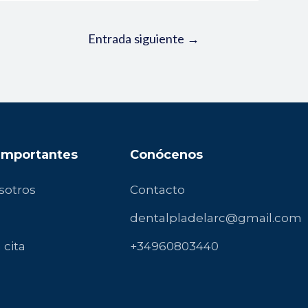
Entrada siguiente
→
 Importantes
Conócenos
sotros
Contacto
dentalpladelarc@gmail.com
 cita
+34960803440