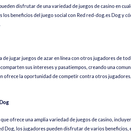
pueden disfrutar de una variedad de juegos de casino en cu
s los beneficios del juego social con Red
red-dog.es
Dog y có
.
tica de jugar juegos de azar en línea con otros jugadores de to
 comparten sus intereses y pasatiempos, creando una comuni
én ofrece la oportunidad de competir contra otros jugadores
d Dog
que ofrece una amplia variedad de juegos de casino, incluyen
 Dog, los jugadores pueden disfrutar de varios beneficios, e