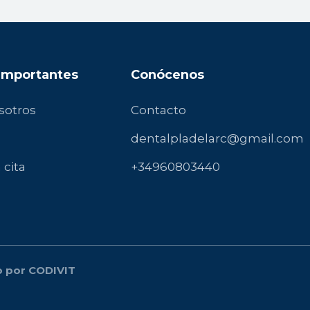
 Importantes
Conócenos
sotros
Contacto
dentalpladelarc@gmail.com
 cita
+34960803440
do por CODIVIT