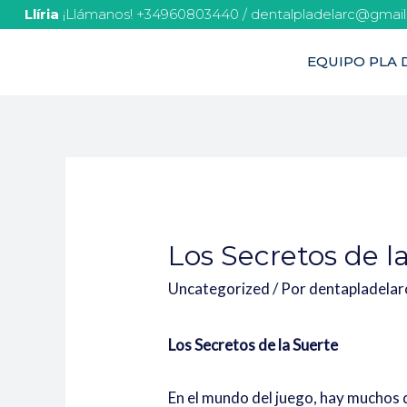
Llíria
¡Llámanos! +34960803440 / dentalpladelarc@gmai
EQUIPO PLA D
Los Secretos de l
Uncategorized
/ Por
dentapladela
Los Secretos de la Suerte
En el mundo del juego, hay muchos q