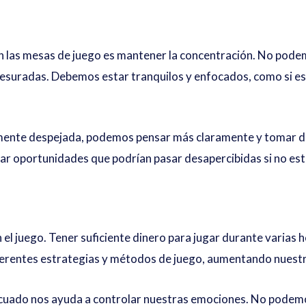
n
 en las mesas de juego es mantener la concentración. No pod
resuradas. Debemos estar tranquilos y enfocados, como si e
ente despejada, podemos pensar más claramente y tomar de
har oportunidades que podrían pasar desapercibidas si no es
 el juego. Tener suficiente dinero para jugar durante varias 
iferentes estrategias y métodos de juego, aumentando nuestr
uado nos ayuda a controlar nuestras emociones. No podemos