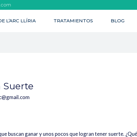
l.com
E L’ARC LLÍRIA
TRATAMIENTOS
BLOG
a Suerte
rc@gmail.com
ue buscan ganar y unos pocos que logran tener suerte. ¿Qué e