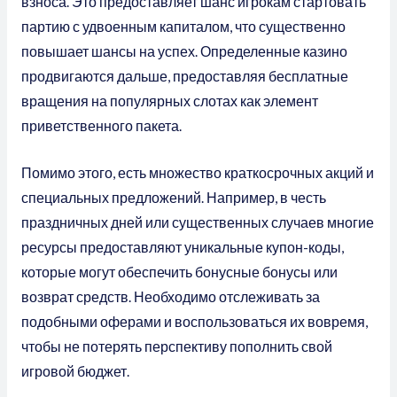
взноса. Это предоставляет шанс игрокам стартовать
партию с удвоенным капиталом, что существенно
повышает шансы на успех. Определенные казино
продвигаются дальше, предоставляя бесплатные
вращения на популярных слотах как элемент
приветственного пакета.
Помимо этого, есть множество краткосрочных акций и
специальных предложений. Например, в честь
праздничных дней или существенных случаев многие
ресурсы предоставляют уникальные купон-коды,
которые могут обеспечить бонусные бонусы или
возврат средств. Необходимо отслеживать за
подобными оферами и воспользоваться их вовремя,
чтобы не потерять перспективу пополнить свой
игровой бюджет.