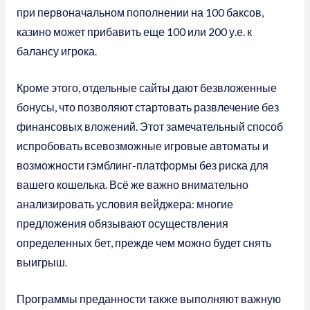
при первоначальном пополнении на 100 баксов,
казино может прибавить еще 100 или 200 у.е. к
балансу игрока.
Кроме этого, отдельные сайты дают безвложенные
бонусы, что позволяют стартовать развлечение без
финансовых вложений. Этот замечательный способ
испробовать всевозможные игровые автоматы и
возможности гэмблинг-платформы без риска для
вашего кошелька. Всё же важно внимательно
анализировать условия вейджера: многие
предложения обязывают осуществления
определенных бет, прежде чем можно будет снять
выигрыш.
Программы преданности также выполняют важную