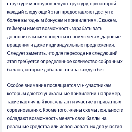
структуре многоуровневую структуру, при которой
каждый следующий этап предоставляет доступ к
более выгодным бонусам и привилегиям. Скажем,
геймеры имеют возможность зарабатывать
дополнительные проценты к своим счетам, даровые
вращения и даже индивидуальные предложения.
Следует заметить, что для перехода на следующий
этап требуется определенное количество собранных
баллов, которые добавляются за каждую бет.
Особое внимание посвящается VIP-участникам,
которым даются уникальные привилегии, например,
такие как личный консультант и участие в приватных
соревнованиях. Кроме того, члены схемы лояльности
обладают возможность менять свои баллы на
реальные средства или использовать их для участия