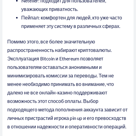
Neteller: подходит для пользователей,
уважающих приватность.
Пейпал: комфортен для людей, кто уже часто
применяет эту систему в различных сферах.
Помимо этого, все более значительную
распространенность набирают криптовалюты.
Эксплуатация Bitcoin и Ethereum позволяет
пользователям оставаться анонимными и
минимизировать комиссии за переводы. Тем не
менее необходимо принимать во внимание, что
далеко не все онлайн-казино поддерживают
возможность этот способ оплаты. Выбор
подходящего метода пополнения аккаунта зависит от
личных пристрастий игрока pin up и его превосходств
в отношении надежности и оперативности операций.