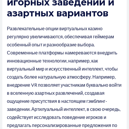
игорных заведений и
азартных вариантов
Развлекательные опции виртуальных казино
регулярно увеличиваются, обеспечивая геймерам
особенный опыт и разнообразие выбора.
Современные платформы намереваются внедрить
инновационные технологии, например, как
виртуальный мир и искусственный интеллект, чтобы
создать более натуральную атмосферу. Например,
внедрение VR позволяет участникам буквально войти
в вселенную азартных развлечений, создавая
ощущение присутствия в настоящем гэмблинг-
заведении. Артилуальный интеллект, в свою очередь,
содействует исследовать поведение игроков и
предлагать персонализированные предложения по