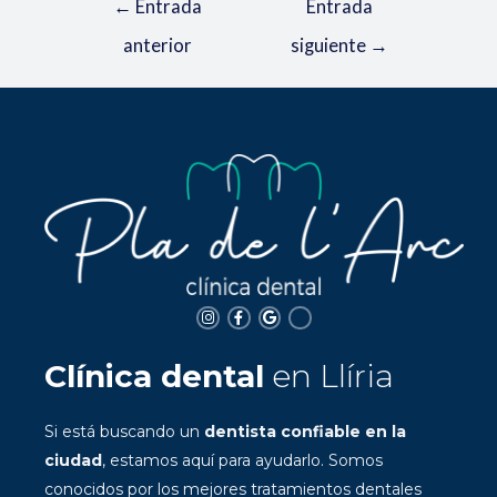
←
Entrada
Entrada
anterior
siguiente
→
Clínica dental
en Llíria
Si está buscando un
dentista confiable en la
ciudad
, estamos aquí para ayudarlo. Somos
conocidos por los mejores tratamientos dentales