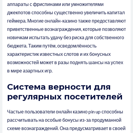
аппараты с фриспинами или умножителями
джекпотов способны существенно увеличить капитал
геймера. Многие онлайн-казино также предоставляют
приветственные вознаграждения, которые позволяют
новичкам испытать удачу без риска для собственного
бюджета. Таким путём, осведомлённость
характеристик известных слотов и их бонусных
возможностей может в разы поднять шансы на успех
в мире азартных игр.
Система верности для
регулярных посетителей
Частые пользователи онлайн казино pin up способны
рассчитывать на особые бонусы из-за продуманной
схеме вознаграждений. Она предусматривает в своей