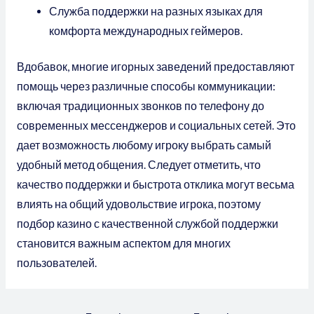
Служба поддержки на разных языках для
комфорта международных геймеров.
Вдобавок, многие игорных заведений предоставляют
помощь через различные способы коммуникации:
включая традиционных звонков по телефону до
современных мессенджеров и социальных сетей. Это
дает возможность любому игроку выбрать самый
удобный метод общения. Следует отметить, что
качество поддержки и быстрота отклика могут весьма
влиять на общий удовольствие игрока, поэтому
подбор казино с качественной службой поддержки
становится важным аспектом для многих
пользователей.